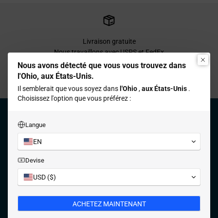
Livraison gratuite
Nous travaillons avec USPS et FedEx
pour une livraison en 3 à 7 jours ouvrables.
Nous avons détecté que vous vous trouvez dans
l'Ohio, aux États-Unis.
Il semblerait que vous soyez dans
l'Ohio
,
aux États-Unis
.
Aller à l'élément 1
Aller à l'élément 2
Aller à l'élément 3
Aller à l'élément 4
Choisissez l'option que vous préférez :
Langue
PRODUIT
+
EN
INFORMATION
+
Devise
USD ($)
SOUTIEN
+
ACHETEZ MAINTENANT