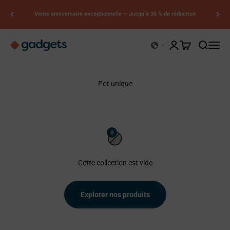
Passer au contenu
Vente anniversaire exceptionnelle — Jusqu’à 35 % de réduction
Kerry Gadgets
Ouvrir le compte uti
Voir le panier
Ouvrir la 
Ouvrir 
Pot unique
0
Cette collection est vide
Explorer nos produits