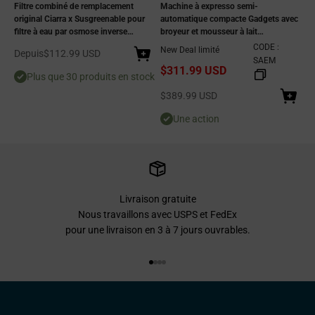
Filtre combiné de remplacement
Machine à expresso semi-
original Ciarra x Susgreenable pour
automatique compacte Gadgets avec
filtre à eau par osmose inverse
broyeur et mousseur à lait
CGIWDR03-B | Filtre à osmose
automatique pour petites cuisines
CODE :
New Deal limité
Prix de vente
Depuis
$112.99 USD
inverse à 5 étapes
SAEM
$311.99 USD
Plus que 30 produits en stock
Prix de vente
$389.99 USD
Une action
Livraison gratuite
Nous travaillons avec USPS et FedEx
pour une livraison en 3 à 7 jours ouvrables.
Aller à l'élément 1
Aller à l'élément 2
Aller à l'élément 3
Aller à l'élément 4