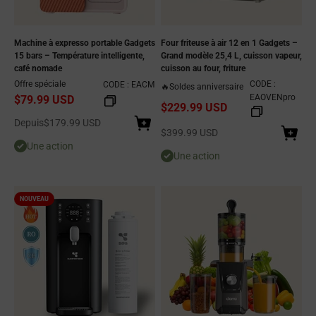
Machine à expresso portable Gadgets
Four friteuse à air 12 en 1 Gadgets –
15 bars – Température intelligente,
Grand modèle 25,4 L, cuisson vapeur,
café nomade
cuisson au four, friture
Offre spéciale
CODE :
CODE : EACM
🔥Soldes anniversaire
EAOVENpro
$79.99 USD
$229.99 USD
Prix de vente
Depuis
$179.99 USD
Prix de vente
$399.99 USD
Une action
Une action
NOUVEAU