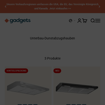
Zum Inhalt springen
Unsere Verkaufsregionen umfassen die USA, die EU, das Vereinigte Königreich
und Kanada. Jetzt einkaufen >>
Kerry Gadgets
Kundenkontoseite 
Warenkorb öffn
Suche öff
Naviga
Unterbau-Dunstabzugshauben
3 Produkte
VORTEILSPACKUNG
NEU