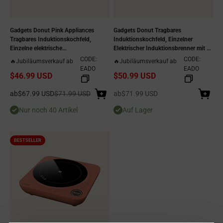
Gadgets Donut Pink Appliances
Gadgets Donut Tragbares
Tragbares Induktionskochfeld,
Induktionskochfeld, Einzelner
Einzelne elektrische
Elektrischer Induktionsbrenner mit 4-
Induktionskochplatte mit 4-Stunden-
Stunden-Timer – Mitternachtstraum
CODE:
CODE:
🔥Jubiläumsverkauf ab
🔥Jubiläumsverkauf ab
Timer - Sakura Candy - Steckerfertig
EADO
EADO
$46.99 USD
$50.99 USD
Angebot
Regulärer Preis
Angebot
ab
$67.99 USD
$71.99 USD
ab
$71.99 USD
Nur noch 40 Artikel
Auf Lager
BESTSELLER