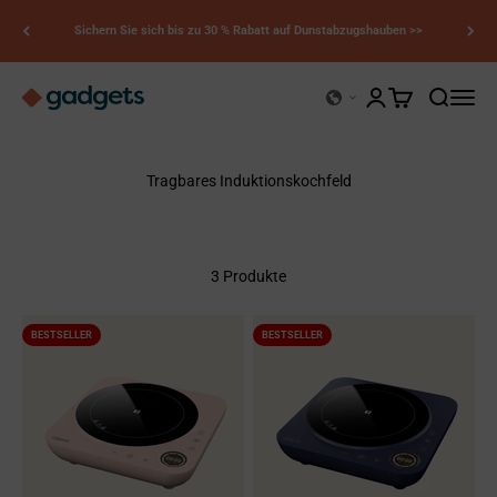
Zum Inhalt springen
Sichern Sie sich bis zu 30 % Rabatt auf Dunstabzugshauben >>
Kerry Gadgets
Kundenkontoseite 
Warenkorb öffn
Suche öff
Naviga
Tragbares Induktionskochfeld
3 Produkte
BESTSELLER
BESTSELLER