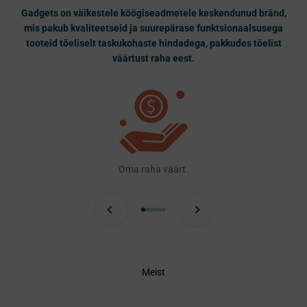
Gadgets on väikestele köögiseadmetele keskendunud bränd,
mis pakub kvaliteetseid ja suurepärase funktsionaalsusega
tooteid tõeliselt taskukohaste hindadega, pakkudes tõelist
väärtust raha eest.
Oma raha väärt.
Eelmine
Järgmine
Mine punkti 1 juurde
Mine punkti 2 juurde
Mine punkti 3 juurde
Mine punkti 4 juurde
Mine punkti 5 juurde
Mine punkti 6 juurde
Meist