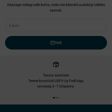
Kirjutage midagi selle kohta, mida teie kliendid uudiskirja tellides
saavad.
E-post
Telli
Tasuta saatmine
Teeme koostööd USPS-i ja FedExiga,
tarneaeg 3–7 tööpäeva.
Mine punkti 1 juurde
Mine punkti 2 juurde
Mine punkti 3 juurde
Mine punkti 4 juurde