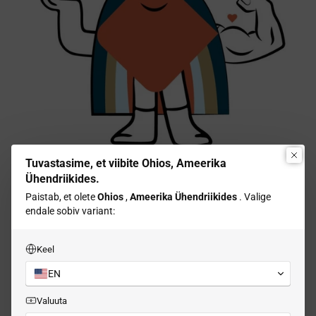
Tuvastasime, et viibite Ohios, Ameerika
Ühendriikides.
Paistab, et olete
Ohios
,
Ameerika Ühendriikides
. Valige
Miks valida vidinaid?
endale sobiv variant:
Ciarra Gadgets annab sulle jõudu, muutes tüütud
ülesanded lõbusateks ja rahuldust pakkuvateks
Keel
kogemusteks. Meie seadmed pole mitte ainult
funktsionaalsed, vaid ka kaunilt disainitud, lisades teie
EN
igapäevarutiini rõõmu ja mugavust, ilma et see
kahjustaks kvaliteeti või tekitaks suuri kulusid.
Valuuta