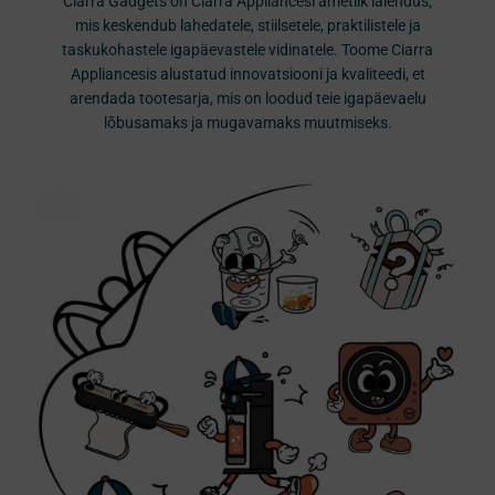
Ciarra Gadgets on Ciarra Appliancesi ametlik laiendus,
mis keskendub lahedatele, stiilsetele, praktilistele ja
taskukohastele igapäevastele vidinatele. Toome Ciarra
Appliancesis alustatud innovatsiooni ja kvaliteedi, et
arendada tootesarja, mis on loodud teie igapäevaelu
lõbusamaks ja mugavamaks muutmiseks.