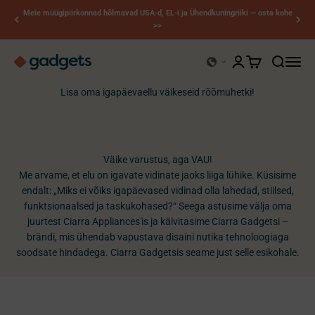
Jäta sisukord vahele
Meie müügipiirkonnad hõlmavad USA-d, EL-i ja Ühendkuningriiki — osta kohe
>>
Kerry vidinad
Ava konto leht
Ava ostukorv
Ava otsin
Ava na
Lisa oma igapäevaellu väikeseid rõõmuhetki!
Väike varustus, aga VAU!
Me arvame, et elu on igavate vidinate jaoks liiga lühike. Küsisime
endalt: „Miks ei võiks igapäevased vidinad olla lahedad, stiilsed,
funktsionaalsed ja taskukohased?“ Seega astusime välja oma
juurtest Ciarra Appliances'is ja käivitasime Ciarra Gadgetsi –
brändi, mis ühendab vapustava disaini nutika tehnoloogiaga
soodsate hindadega. Ciarra Gadgetsis seame just selle esikohale.