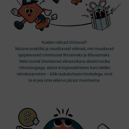
Kuidas vidinad töötavad?
Müüme praktilisi ja nauditavaid vidinaid, mis muudavad
igapäevased toimetused lihtsamaks ja lõbusamaks.
Meie tooted ühendavad silmatorkava disaini nutika
tehnoloogiaga, alates köögiseadmetest kuni isiklike
tehnikatarveteni – kõik taskukohaste hindadega, nii et
te ei pea oma eelarve pärast muretsema.