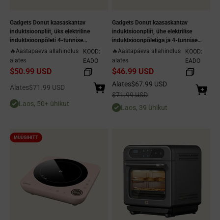
Gadgets Donut kaasaskantav
Gadgets Donut kaasaskantav
induktsioonpliit, üks elektriline
induktsioonpliit, ühe elektrilise
induktsioonpõleti 4-tunnise
induktsioonpõletiga ja 4-tunnise
taimeriga - Midnight Dream -
taimeriga - Orangina -
🔥Aastapäeva allahindlus
🔥Aastapäeva allahindlus
KOOD:
KOOD:
pistikühendusega disain
pistikühendusega disain
alates
alates
EADO
EADO
$50.99 USD
$46.99 USD
Allahindlushind
Alates
$67.99 USD
Allahindlushind
Alates
$71.99 USD
Tavaline hind
$71.99 USD
Laos, 50+ ühikut
Laos, 39 ühikut
MÜÜGIHITT