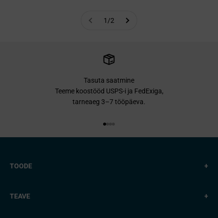
1/2
Tasuta saatmine
Teeme koostööd USPS-i ja FedExiga,
tarneaeg 3–7 tööpäeva.
Mine punkti 1 juurde
Mine punkti 2 juurde
Mine punkti 3 juurde
Mine punkti 4 juurde
TOODE
+
TEAVE
+