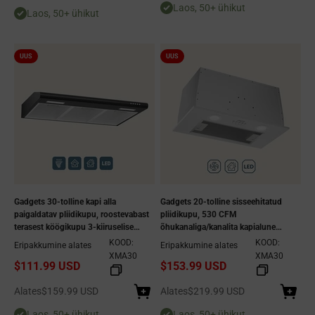
Laos, 50+ ühikut
Laos, 50+ ühikut
UUS
UUS
Gadgets 30-tolline kapi alla
Gadgets 20-tolline sisseehitatud
paigaldatav pliidikupu, roostevabast
pliidikupu, 530 CFM
terasest köögikupu 3-kiiruselise
õhukanaliga/kanalita kapialune
väljatõmbeventilaatoriga,
ventilatsioonikupu, roostevabast
KOOD:
KOOD:
Eripakkumine alates
Eripakkumine alates
kanaliga/kanalita muudetav - must
terasest, 3-kiirusega
XMA30
XMA30
$111.99 USD
$153.99 USD
väljatõmbeventilaator,
nupuvajutusega juhtimine, LED-
Allahindlushind
Allahindlushind
Alates
$159.99 USD
valgustus - hõbedane
Alates
$219.99 USD
Laos, 50+ ühikut
Laos, 50+ ühikut