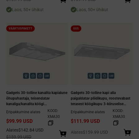
Laos, 50+ ühikut
Laos, 50+ ühikut
VÄÄRTUSPAKETT
UUS
Gadgets 30-tolline kanalita kapialune
Gadgets 30-tolline kapi alla
õhupuhastaja, teisendatav
paigaldatav pliidikupu, roostevabast
kanaliga/kanalita köögi
terasest köögikupu 3-kiiruselise
õhupuhastaja, õhuke 3-käiguline
väljatõmbeventilaatoriga,
KOOD:
KOOD:
Eripakkumine alates
Eripakkumine alates
väljatõmbeventilaator LED-tulede ja
kanaliga/kanalita teisendatav -
XMA30
XMA30
$99.99 USD
$111.99 USD
võrgust filtritega – hõbedane
hõbedane
Allahindlushind
Alates
$142.84 USD
Allahindlushind
Alates
$159.99 USD
Tavaline hind
$159.99 USD