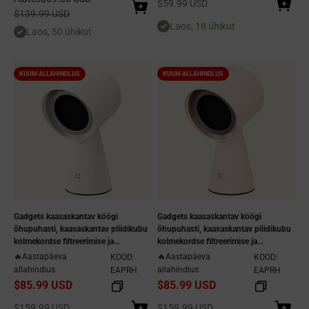
Allahindlushind
$59.99 USD
100 CFM
Tavaline hind
$139.99 USD
Laos, 18 ühikut
Laos, 50 ühikut
KUUM ALLAHINDLUS
KUUM ALLAHINDLUS
Gadgets kaasaskantav köögi
Gadgets kaasaskantav köögi
õhupuhasti, kaasaskantav pliidikubu
õhupuhasti, kaasaskantav pliidikubu
kolmekordse filtreerimise ja
kolmekordse filtreerimise ja
kahekiiruselise
kahekiiruselise
🔥Aastapäeva
🔥Aastapäeva
KOOD:
KOOD:
väljatõmbeventilaatoriga -
väljatõmbeventilaatoriga - Sakura
allahindlus
allahindlus
EAPRH
EAPRH
elevandiluu udu
Candy
$85.99 USD
$85.99 USD
Allahindlushind
Allahindlushind
$159.99 USD
$159.99 USD