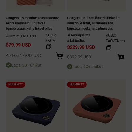
Gadgets 15-baarine kaasaskantav
Gadgets 12-ühes õhufritüüriahi –
espressomasin – nutikas
suur 25,4 liitrit, aurutamiseks,
temperatuur, kohv liikvel olles
küpsetamiseks, praadimiseks
KOOD:
🔥Aastapäeva
KOOD:
Kuum müük alates
EACM
allahindlus
EAOVENpro
$79.99 USD
$229.99 USD
Allahindlushind
Alates
$179.99 USD
Allahindlushind
$399.99 USD
Laos, 50+ ühikut
Laos, 50+ ühikut
MÜÜGIHITT
MÜÜGIHITT