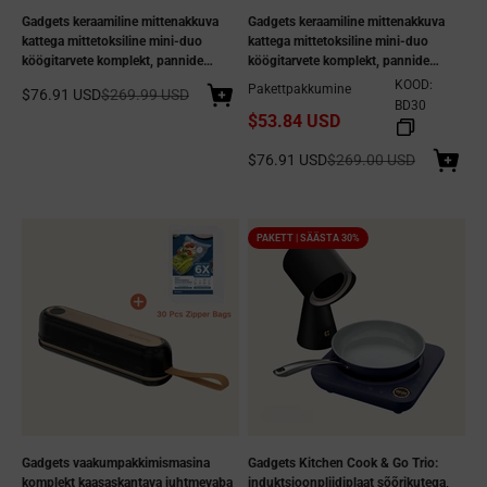
Gadgets keraamiline mittenakkuva
Gadgets keraamiline mittenakkuva
kattega mittetoksiline mini-duo
kattega mittetoksiline mini-duo
köögitarvete komplekt, pannide
köögitarvete komplekt, pannide
komplekt praepanni ja
komplekt praepanni ja
KOOD:
Pakettpakkumine
Allahindlushind
Tavaline hind
$76.91 USD
$269.99 USD
kastmepanniga tervislikuks
kastmepanniga tervislikuks
BD30
$53.84 USD
toiduvalmistamiseks - Orangina
toiduvalmistamiseks - Sakura Candy
Allahindlushind
Tavaline hind
$76.91 USD
$269.00 USD
PAKETT | SÄÄSTA 30%
Gadgets vaakumpakkimismasina
Gadgets Kitchen Cook & Go Trio:
komplekt kaasaskantava juhtmevaba
induktsioonpliidiplaat sõõrikutega,