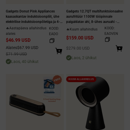
Gadgets Donut Pink Appliances
Gadgets 12.7QT multifunktsionaalne
kaasaskantav induktsioonpliit, ühe
aurufritüür 1100W tööpinnale
elektrilise induktsioonpõletiga ja 4-
paigaldatav ahi, 8-ühes auruahi -
tunnise taimeriga - Sakura Candy -
Ashy Cloud
🔥Aastapäeva allahindlus
KOOD:
KOOD:
🔥Kuum allahindlus
pistikühendusega disain
alates
EAOVEN
EADO
$159.00 USD
$46.99 USD
Allahindlushind
Alates
$67.99 USD
Allahindlushind
$279.00 USD
Tavaline hind
$71.99 USD
Laos, 2 ühikut
Laos, 40 ühikut
KUUM ALLAHINDLUS