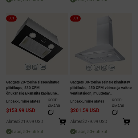
UUS
UUS
Gadgets 20-tolline sisseehitatud
Gadgets 30-tolline seinale kinnitatav
pliidikupu, 530 CFM
pliidikubu, 450 CFM võimas ja vaikne
õhukanaliga/kanalita kapialune
ventilatsioon, muudetav
ventilatsioonikupu, roostevabast
kanaliga/kanalita, nupuvajutusega
KOOD:
KOOD:
Eripakkumine alates
Eripakkumine alates
terasest, 3-kiirusega
juhtimine, roostevabast terasest
XMA30
XMA30
$153.99 USD
$201.59 USD
väljatõmbeventilaator,
köögikubu
nupuvajutusega juhtimine, LED-
Allahindlushind
Allahindlushind
valgustus - must
Alates
$219.99 USD
Alates
$279.99 USD
Laos, 50+ ühikut
Laos, 50+ ühikut