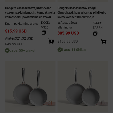
Gadgets kaasaskantav juhtmevaba
Gadgets kaasaskantav köögi
vaakumpakkimismasin, kompaktne ja
õhupuhasti, kaasaskantav pliidikubu
võimas toidupakkimismasin vaakum-
kolmekordse filtreerimise ja
ja sulgemisrežiimiga, sulgemisrežiim,
kahekiiruselise
KOOD:
🔥Aastapäeva
KOOD:
Kuum pakkumine alates
väline vaakumrežiim, sisaldab 5
väljatõmbeventilaatoriga - Shadow
VS25
allahindlus
EAPRH
$15.99 USD
vaakumkotti
Noir
$85.99 USD
Allahindlushind
Alates
$21.32 USD
Allahindlushind
$159.99 USD
Tavaline hind
$49.99 USD
Laos, 11 ühikut
Laos, 50+ ühikut