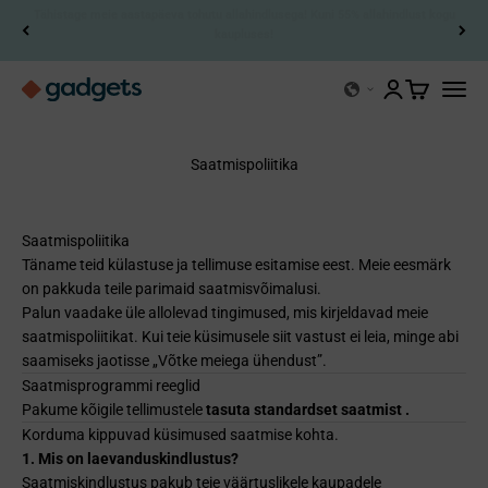
Jäta sisukord vahele
Tasuta saatmine + 30-päevane tagastusõigus.
Kerry vidinad
Ava konto leht
Ava ostukor
Ava na
Saatmispoliitika
Saatmispoliitika
Täname teid külastuse ja tellimuse esitamise eest. Meie eesmärk
on pakkuda teile parimaid saatmisvõimalusi.
Palun vaadake üle allolevad tingimused, mis kirjeldavad meie
saatmispoliitikat. Kui teie küsimusele siit vastust ei leia, minge abi
saamiseks jaotisse „Võtke meiega ühendust”.
Saatmisprogrammi reeglid
Pakume
kõigile tellimustele
tasuta standardset saatmist .
Korduma kippuvad küsimused saatmise kohta.
1. Mis on laevanduskindlustus?
Saatmiskindlustus pakub teie väärtuslikele kaupadele