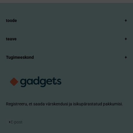
toode
+
teave
+
Tugimeeskond
+
Registreeru, et saada värskendusi ja isikupärastatud pakkumisi.
Telli
E-post