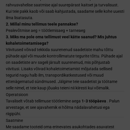
rahvusvahelise saatmise ajal suurepärast kaitset ja turvalisust.
Kui teie pakk kaob või saab kahjustada, saadame selle kohe uuesti
ilma lisatasuta.
2. Millal minu tellimus teele pannakse?
Pealevõtmise aeg = töötlemisaeg + tarneaeg
3. Miks ma pole oma tellimust veel kätte saanud? Mis juhtus
kohaletoimetamisega?
Viivitused võivad tekkida suurenenud saadetiste mahu tõttu
pühade ajal või muude kontrollimatute tegurite tõttu. Pühade ajal
on saadetiste arv sageli järsult suurenenud, mis põhjustab
viivitusi. Lisaks võivad kohaletoimetamist mõjutada sellised
tegurid nagu halb ilm, transpordikatkestused või muud
ettenägematud sündmused. Jälgime teie saadetist ja töötame
selle nimel, et teie kaup jõuaks teieni nii kiiresti kui võimalik.
Operatsioon
Tavaliselt võtab tellimuse töötlemine aega
1-3 tööpäeva
. Palun
arvestage, et see ajavahemik ei hõlma nädalavahetusi ega
riigipühi.
Saatmine
Me saadame tooteid oma erinevates asukohtades asuvatest