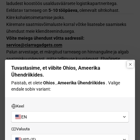
ladudest koostöös usaldusväärsete logistikapartneritega.
Eeldatav tarneaeg on
5-10 tööpäeva,
olenevalt sihtkohast.
Kiire kohaletoimetamise jaoks.
Kiiremate saatmisvõimaluste korral võtke lisateabe saamiseks
ühendust meie klienditeenindusega.
Võite meiega ühendust võtta aadressil:
service@ciarragadgets.com
Palun arvestage, et märgitud tarneaeg on hinnanguline ja algab
saatmiskuupäevast, mitte tellimuse kuupäevast. Ebaõigete
aadresside, tolliprotseduuride või muude ettenägematute
Tuvastasime, et viibite Ohios, Ameerika
asjaolude tõttu võib tarneaeg oodatust kauem aega võtta.
Ühendriikides.
Kohaletoimetamise viivitused pühade ajal.
Paistab, et olete
Ohios
,
Ameerika Ühendriikides
. Valige
Palun arvestage, et Tai riigipühade ajal (nt Songkrani päev,
endale sobiv variant:
kuninga sünnipäev jne) võivad tarned viibida. Need pühad võivad
suurendada ka tarnemahtu, mis võib aeglustada
Keel
saatmisprotsessi. Hindame teie mõistvat suhtumist ja teeme kõik
endast oleneva, et teie tellimus jõuaks kohale nii kiiresti kui
EN
võimalik.
Valuuta
USD ($)