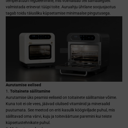
temperatuuri reguleerimine, mis võimaldab teil samaaegselt
valmistada erinevat tüüpi toite. Auruahju ühtlane soojusjaotus
tagab toidu täiusliku küpsetamise minimaalse pingutusega.
Aurutamise eelised
Toitainete säilitamine
Aurutamise üks peamisi eeliseid on toitainete säilitamise võime.
Kuna toit ei ole vees, jäävad olulised vitamiinid ja mineraalid
puutumata. See meetod on eriti kasulik köögiviljade puhul, mis
säilitavad oma värvi, kuju ja toiteväärtuse paremini kui teiste
küpsetustehnikate puhul.