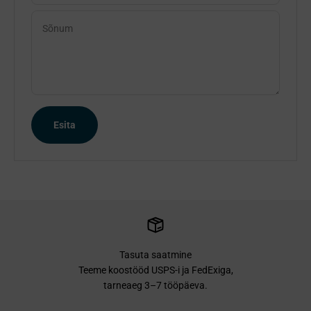
Sõnum
Esita
Tasuta saatmine
Teeme koostööd USPS-i ja FedExiga,
tarneaeg 3–7 tööpäeva.