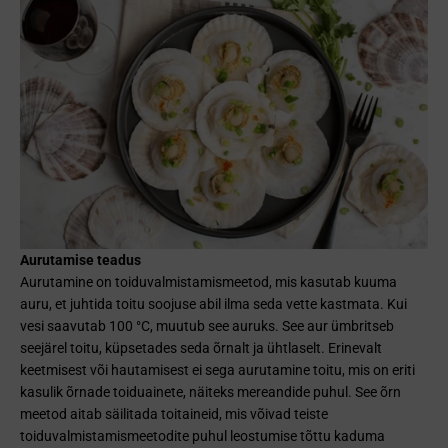
Aurutamise teadus
Aurutamine on toiduvalmistamismeetod, mis kasutab kuuma
auru, et juhtida toitu soojuse abil ilma seda vette kastmata. Kui
vesi saavutab 100 °C, muutub see auruks. See aur ümbritseb
seejärel toitu, küpsetades seda õrnalt ja ühtlaselt. Erinevalt
keetmisest või hautamisest ei sega aurutamine toitu, mis on eriti
kasulik õrnade toiduainete, näiteks mereandide puhul. See õrn
meetod aitab säilitada toitaineid, mis võivad teiste
toiduvalmistamismeetodite puhul leostumise tõttu kaduma