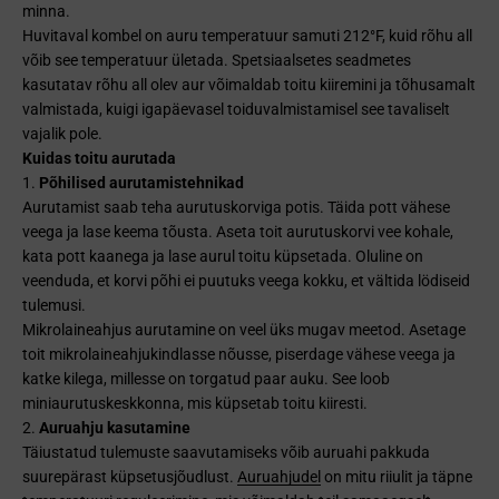
minna.
Huvitaval kombel on auru temperatuur samuti 212°F, kuid rõhu all
võib see temperatuur ületada. Spetsiaalsetes seadmetes
kasutatav rõhu all olev aur võimaldab toitu kiiremini ja tõhusamalt
valmistada, kuigi igapäevasel toiduvalmistamisel see tavaliselt
vajalik pole.
Kuidas toitu aurutada
Põhilised aurutamistehnikad
Aurutamist saab teha aurutuskorviga potis. Täida pott vähese
veega ja lase keema tõusta. Aseta toit aurutuskorvi vee kohale,
kata pott kaanega ja lase aurul toitu küpsetada. Oluline on
veenduda, et korvi põhi ei puutuks veega kokku, et vältida lödiseid
tulemusi.
Mikrolaineahjus aurutamine on veel üks mugav meetod. Asetage
toit mikrolaineahjukindlasse nõusse, piserdage vähese veega ja
katke kilega, millesse on torgatud paar auku. See loob
miniaurutuskeskkonna, mis küpsetab toitu kiiresti.
Auruahju kasutamine
Täiustatud tulemuste saavutamiseks võib auruahi pakkuda
suurepärast küpsetusjõudlust.
Auruahjudel
on mitu riiulit ja täpne