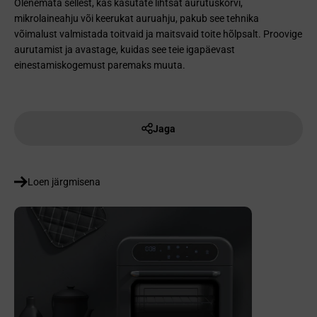
Olenemata sellest, kas kasutate lihtsat aurutuskorvi,
mikrolaineahju või keerukat auruahju, pakub see tehnika
võimalust valmistada toitvaid ja maitsvaid toite hõlpsalt. Proovige
aurutamist ja avastage, kuidas see teie igapäevast
einestamiskogemust paremaks muuta.
Jaga
Loen järgmisena