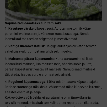
Näpunäited ideaalseks aurutamiseks
Kasutage värskeid koostisosi:
Aurutamine toimib kõige
paremini kvaliteetsete ja värskete koostisosadega. Nende
loomulikud maitsed on selgemad ja meeldivamad.
Vältige ülerahvastatust:
Jälgige aurutajas olevate esemete
vahel piisavalt ruumi, et aur ühtlaselt ringelks.
Maitsesta pärast küpsetamist:
Kuna aurutamine säilitab
looduslikud maitsed, lisa maitseaineid, näiteks soola ja ürte,
pärast küpsetamist vastavalt maitsele. Samuti saad maitseid
täiustada, lisades aurule aromaatseid aineid.
Reguleeri küpsetusaega:
Lõika toit ühtlaseks küpsetusajaks
ühtlase suurusega tükkideks. Väiksemad tükid küpsevad kiiremini,
säästes energiat ja aega.
Kokkuvõtteks võib öelda, et aurutamine on mitmekülgne ja
tervislik meetod, mis aitab teie kulinaarset repertuaari rikastada.