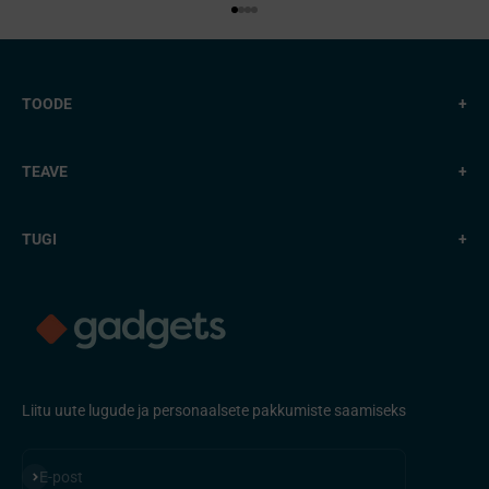
Mine punkti 1 juurde
Mine punkti 2 juurde
Mine punkti 3 juurde
Mine punkti 4 juurde
TOODE
+
TEAVE
+
TUGI
+
Liitu uute lugude ja personaalsete pakkumiste saamiseks
Telli
E-post