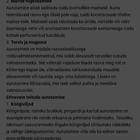
Maitse tugevdamine
Aurutamine aitab säilitada toidu loomulikke maitseid. Kuna
täiendavaid rasvu ega õlisid pole vaja, tuleb koostisosade tõeline
maitse esile. Maitseid saab täiustada ka ürtide, vürtside või veini
lisamisega vette või aromaatsete koostisosade asetamisega toidu
kohale perforeeritud kandikule.
Tervis ja mugavus
Aurutamine on madala rasvasisaldusega
toiduvalmistamismeetod, mis sobib ideaalselt tervislike toitude
valmistamiseks. See välistab vajaduse lisada rasva ning toit ei
kõrbe ega küpse üle, võimaldades teil keskenduda muudele
ülesannetele või nautida aega oma külalistega. Lisaks on
aurutamine lõhnavaba, mis teeb sellest puhta ja meeldiva
valmistusviisi.
Erinevate toitude aurutamine
Köögiviljad
Köögiviljade, näiteks brokkoli, porgandi ja kartuli aurutamine on
suurepärane viis nende erksana ja pehmena hoidmiseks. Täiusliku
tekstuuri saavutamiseks lõigake köögiviljad ühtlasteks tükkideks
ja vältige üleküpsetamist. Aurutamine võib olla ka eelnev samm
enne grillimist või praadimist.