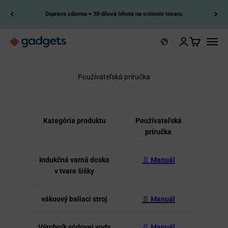
Preskočiť na obsah
Doprava zdarma + 30-dňová lehota na vrátenie tovaru.
Kerry Gadgets
Otvoriť stránku
Otvoriť koší
Otvori
Používateľská príručka
Kategória produktu
Používateľská
príručka
Indukčná varná doska
📄
Manuál
v tvare šišky
vákuový baliaci stroj
📄
Manuál
Výrobník sódovej vody
📄
Manuál