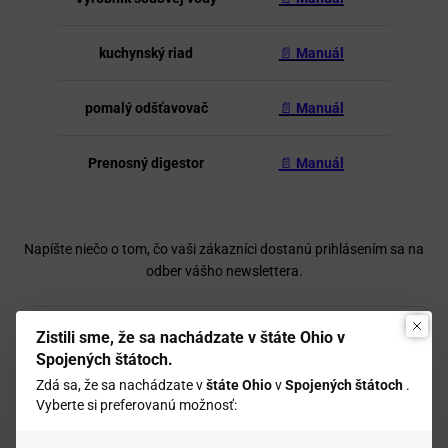
kuchynský riad
📄
Manuál
pomalý odšťavovač
📄
Manuál
Prenosný digestor
📄
Manuál
Napíšte niečo o tom, čo vaši zákazníci dostanú prihlásením sa na
odber vášho newslettera.
E-mail
Zistili sme, že sa nachádzate v štáte Ohio v
Spojených štátoch.
Zdá sa, že sa nachádzate v
štáte Ohio
v
Spojených štátoch
.
Prihlásiť sa na odber
Vyberte si preferovanú možnosť: