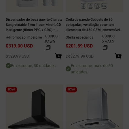
Dispensador de água quente Ciarra x
Coifa de parede Gadgets de 30
Susgreenable 4 em 1 com visor LCD
polegadas, ventilação potente e
inteligente (filtros PPC + CRO) –
silenciosa de 450 CFM, conversível
Sistema de osmose reversa para
para instalação com ou sem duto,
CÓDIGO:
CÓDIGO:
🔥Promoção Imperdível
Oferta especial da
bancada, aquecimento instantâneo
controle por botão, coifa de cozinha
EAWD
XMA30
$319.00 USD
$201.59 USD
em 3 segundos, 5 opções de
em aço inoxidável
temperatura e eficiência ecológica de
Preço de venda
Preço de venda
purificação de água 3:1.
$529.99 USD
De
$279.99 USD
Em estoque, 30 unidades.
Em estoque, mais de 50
unidades.
NOVO
NOVO