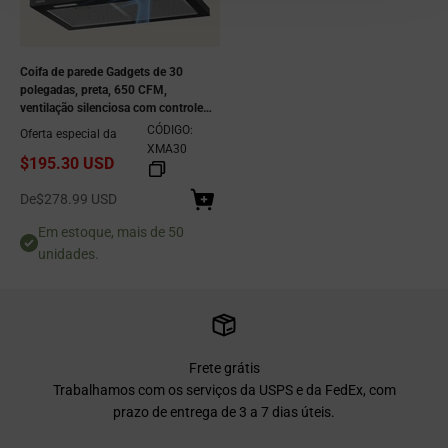
Coifa de parede Gadgets de 30
polegadas, preta, 650 CFM,
ventilação silenciosa com controle
por gestos e toque, iluminação LED,
CÓDIGO:
Oferta especial da
para instalação com ou sem dutos,
XMA30
$195.30 USD
eficiente em termos de energia.
Preço de venda
De
$278.99 USD
Em estoque, mais de 50
unidades.
Frete grátis
Trabalhamos com os serviços da USPS e da FedEx, com
prazo de entrega de 3 a 7 dias úteis.