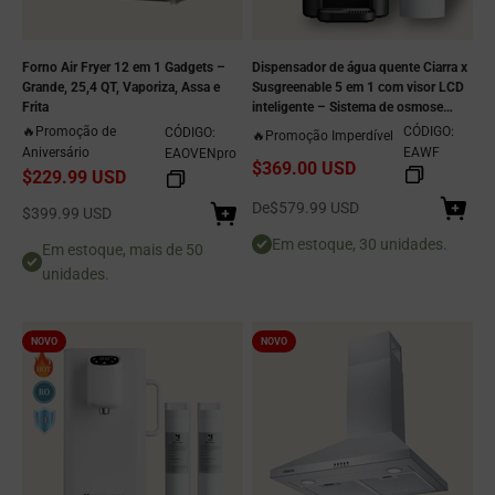
Forno Air Fryer 12 em 1 Gadgets –
Dispensador de água quente Ciarra x
Grande, 25,4 QT, Vaporiza, Assa e
Susgreenable 5 em 1 com visor LCD
Frita
inteligente – Sistema de osmose
reversa para bancada, aquecimento
🔥Promoção de
CÓDIGO:
CÓDIGO:
🔥Promoção Imperdível
instantâneo em 3 segundos, 4
Aniversário
EAWF
EAOVENpro
$369.00 USD
configurações de temperatura,
$229.99 USD
reservatório de 4,2 litros e eficiência
Preço de venda
ecológica de purificação de água 2:1.
De
$579.99 USD
Preço de venda
$399.99 USD
Em estoque, 30 unidades.
Em estoque, mais de 50
unidades.
NOVO
NOVO