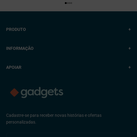
Vá para o item 1.
Vá para o item 2.
Vá para o item 3.
Vá para o item 4.
PRODUTO
+
INFORMAÇÃO
+
APOIAR
+
Cadastre-se para receber novas histórias e ofertas
personalizadas.