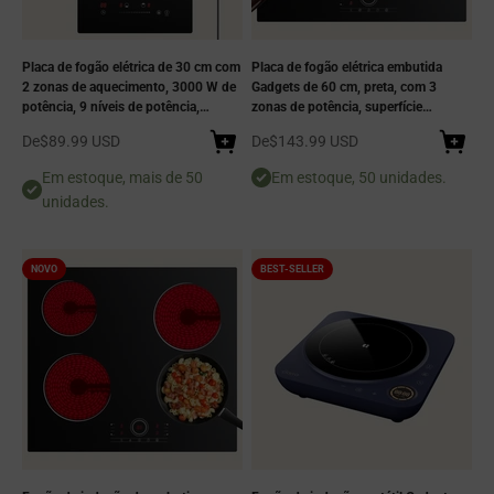
Placa de fogão elétrica de 30 cm com
Placa de fogão elétrica embutida
2 zonas de aquecimento, 3000 W de
Gadgets de 60 cm, preta, com 3
potência, 9 níveis de potência,
zonas de potência, superfície
controlo tátil sensível, superfície em
vitrocerâmica, 5600 W, controle por
Preço de venda
Preço de venda
De
$89.99 USD
De
$143.99 USD
vidro cristal preto, compatível com
toque, 9 níveis de potência, timer de
todos os tipos de panelas, segura e
99 minutos, desligamento
Em estoque, mais de 50
Em estoque, 50 unidades.
fácil de limpar.
automático, trava de segurança para
unidades.
crianças, indicador de calor residual,
compatível com todos os tipos de
panelas, segura e fácil de limpar.
NOVO
BEST-SELLER