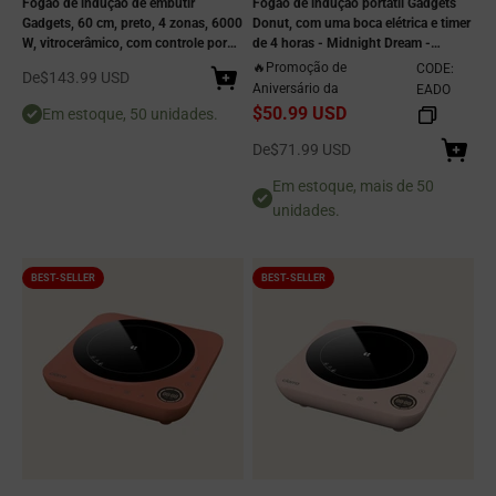
Fogão de indução de embutir
Fogão de indução portátil Gadgets
Gadgets, 60 cm, preto, 4 zonas, 6000
Donut, com uma boca elétrica e timer
W, vitrocerâmico, com controle por
de 4 horas - Midnight Dream -
toque, 9 níveis de potência, timer de
Design para tomada
🔥Promoção de
CODE:
Preço de venda
De
$143.99 USD
99 minutos, desligamento
Aniversário da
EADO
automático, trava de segurança para
$50.99 USD
Em estoque, 50 unidades.
crianças, indicador de calor residual,
compatível com todos os tipos de
Preço de venda
De
$71.99 USD
panelas, seguro e fácil de limpar.
Em estoque, mais de 50
unidades.
BEST-SELLER
BEST-SELLER