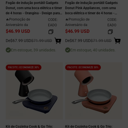
Fogão de indução portátil Gadgets
Fogão de indução portátil Gadgets
Donut, com uma boca elétrica e timer
Donut Pink Appliances, com uma
de 4 horas - Orangina - Design para
boca elétrica e timer de 4 horas -
tomada
Sakura Candy - Design com plugue
🔥Promoção de
🔥Promoção de
CODE:
CODE:
Aniversário da
Aniversário da
EADO
EADO
$46.99 USD
$46.99 USD
Preço de venda
Preço normal
Preço de venda
Preço normal
De
$67.99 USD
$71.99 USD
De
$67.99 USD
$71.99 USD
Em estoque, 39 unidades.
Em estoque, 40 unidades.
PACOTE | ECONOMIZE 30%
PACOTE | ECONOMIZE 30%
Kit de Cozinha Cook & Go Trio:
Kit de Cozinha Cook & Go Trio: