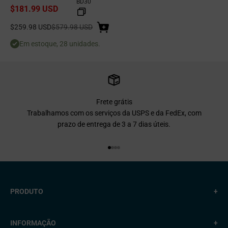
BD30
$181.99 USD
controle por toque, 9 níveis de
potência, timer de 99 minutos,
Preço de venda
Preço normal
desligamento automático, trava de
$259.98 USD
$579.98 USD
segurança para crianças, panelas
Em estoque, 28 unidades.
antiaderentes e atóxicas, seguras e
fáceis de limpar.
Frete grátis
Trabalhamos com os serviços da USPS e da FedEx, com
prazo de entrega de 3 a 7 dias úteis.
Vá para o item 1.
Vá para o item 2.
Vá para o item 3.
Vá para o item 4.
PRODUTO
+
INFORMAÇÃO
+