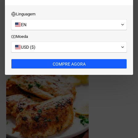
. Ingredientes:
2 peitos de frango
Linguagem
Sal, pimenta, páprica
EN
Azeite
Instruções:
Moeda
Pré-aqueça a frigideira Donut Cooktop. Tempere e grelhe o frango
USD ($)
por 5 a 6 minutos de cada lado. Suculento, dourado e pronto!
COMPRE AGORA