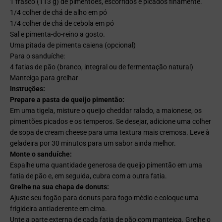
1 frasco (113 g) de pimentões, escorridos e picados finamente.
1/4 colher de chá de alho em pó
1/4 colher de chá de cebola em pó
Sal e pimenta-do-reino a gosto.
Uma pitada de pimenta caiena (opcional)
Para o sanduíche:
4 fatias de pão (branco, integral ou de fermentação natural)
Manteiga para grelhar
Instruções:
Prepare a pasta de queijo pimentão:
Em uma tigela, misture o queijo cheddar ralado, a maionese, os
pimentões picados e os temperos. Se desejar, adicione uma colher
de sopa de cream cheese para uma textura mais cremosa. Leve à
geladeira por 30 minutos para um sabor ainda melhor.
Monte o sanduíche:
Espalhe uma quantidade generosa de queijo pimentão em uma
fatia de pão e, em seguida, cubra com a outra fatia.
Grelhe na sua chapa de donuts:
Ajuste seu fogão para donuts para fogo médio e coloque uma
frigideira antiaderente em cima.
Unte a parte externa de cada fatia de pão com manteiga. Grelhe o