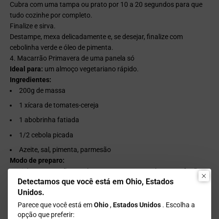
Cubra com uma tampa ou prato por 10 a 20 segundos para que
tudo cozinhe por completo.
Finalize e sirva.
Destampe, mexa delicadamente e, se desejar, finalize com
cebolinha verde e óleo de pimenta.
4. Macarrão Primavera de uma panela só
Ideal para:
um almoço vegetariano rápido.
Ingredientes:
200g de massa
1 xícara de tomates-cereja
1 abobrinha fatiada
1/2 cebola picada
Azeite, sal, pimenta, parmesão
Modo de preparo:
Cozinhe o macarrão com legumes em uma panela no seu fogão
Detectamos que você está em Ohio, Estados
de indução portátil. Adicione azeite, temperos e finalize com
Unidos.
queijo. É uma maravilha feita em uma só panela!
5. Peito de frango grelhado rapidamente na frigideira
Parece que você está em
Ohio
,
Estados Unidos
. Escolha a
Ideal para:
uma refeição saudável e rica em proteínas
opção que preferir: