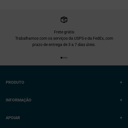
Frete grátis
Trabalhamos com os serviços da USPS e da FedEx, com
prazo de entrega de 3 a 7 dias úteis.
Vá para o item 1.
Vá para o item 2.
Vá para o item 3.
Vá para o item 4.
PRODUTO
+
INFORMAÇÃO
+
APOIAR
+