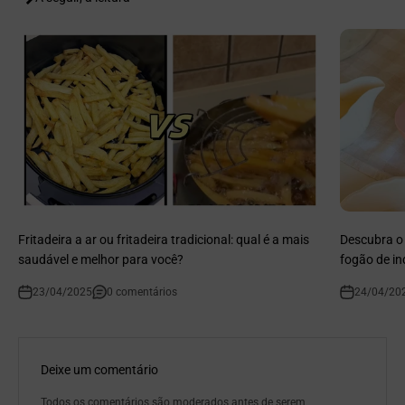
Fritadeira a ar ou fritadeira tradicional: qual é a mais
Descubra o 
saudável e melhor para você?
fogão de in
23/04/2025
0 comentários
24/04/20
Deixe um comentário
Todos os comentários são moderados antes de serem