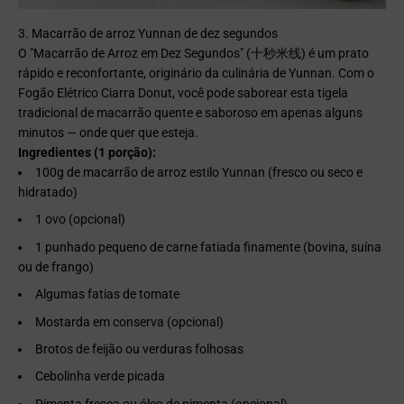
3. Macarrão de arroz Yunnan de dez segundos
O "Macarrão de Arroz em Dez Segundos" (十秒米线) é um prato
rápido e reconfortante, originário da culinária de Yunnan. Com o
Fogão Elétrico Ciarra Donut, você pode saborear esta tigela
tradicional de macarrão quente e saboroso em apenas alguns
minutos — onde quer que esteja.
Ingredientes (1 porção):
100g de macarrão de arroz estilo Yunnan (fresco ou seco e
hidratado)
1 ovo (opcional)
1 punhado pequeno de carne fatiada finamente (bovina, suína
ou de frango)
Algumas fatias de tomate
Mostarda em conserva (opcional)
Brotos de feijão ou verduras folhosas
Cebolinha verde picada
Pimenta fresca ou óleo de pimenta (opcional)