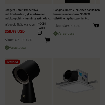
Gadgets Donut kannettava
Gadgets 30 cm 2-alueinen sähköinen
induktioliesitaso, yksi sähköinen
keraaminen liesitaso, 3000 W
induktiopoltin 4 tunnin ajastimella -
sähköinen työtasopoltin, 9
Midnight Dream - pistorasiaan
tehotasoa, herkkä kosketusohjaus,
KOODI:
🔥Vuosipäiväale alkaen
Alennushinta
Alkaen
$89.99 USD
liitettävä muotoilu
musta kristallilasikeittotaso,
EADO
$50.99 USD
yleiskäyttöinen keittoastioiden
Varastossa
kanssa, turvallinen ja helppo
Alennushinta
Alkaen
$71.99 USD
puhdistaa
Varastossa
KUUMA ALE