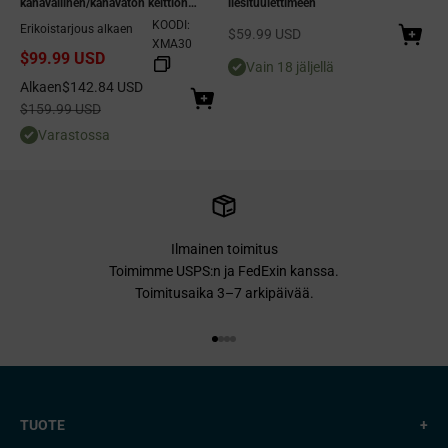
kanavallinen/kanavaton keittiön
liesituulettimeen
liesituuletin, kapea 3-nopeuksinen
KOODI:
Erikoistarjous alkaen
Alennushinta
$59.99 USD
poistopuhallin LED-valoilla ja
XMA30
$99.99 USD
verkkosuodattimilla – hopea
Vain 18 jäljellä
Alennushinta
Alkaen
$142.84 USD
Normaali hinta
$159.99 USD
Varastossa
Ilmainen toimitus
Toimimme USPS:n ja FedExin kanssa.
Toimitusaika 3–7 arkipäivää.
Siirry kohteeseen 1
Siirry kohteeseen 2
Siirry kohteeseen 3
Siirry kohteeseen 4
TUOTE
+