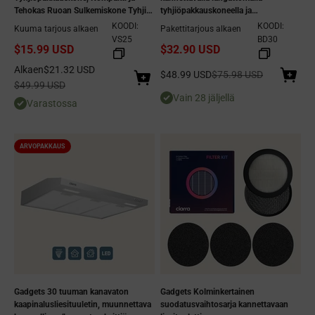
Tehokas Ruoan Sulkemiskone Tyhjiö-
tyhjiöpakkauskoneella ja
ja Sulkemistilalla, Sulkemistila,
uudelleenkäytettävällä BPA:lla -
KOODI:
KOODI:
Kuuma tarjous alkaen
Pakettitarjous alkaen
Ulkoinen Tyhjiötila, Sisältää 5 kpl
vapaat tyhjiöpakkauspussit ruoan
VS25
BD30
$15.99 USD
$32.90 USD
Tyhjiöpakkauspusseja
säilytykseen, sous vide -
kypsennykseen, aterioiden
Alennushinta
Alkaen
$21.32 USD
Alennushinta
Normaali hinta
valmisteluun, mikroaaltouunin
$48.99 USD
$75.98 USD
Normaali hinta
$49.99 USD
lämmitykseen
Vain 28 jäljellä
Varastossa
ARVOPAKKAUS
Gadgets 30 tuuman kanavaton
Gadgets Kolminkertainen
kaapinalusliesituuletin, muunnettava
suodatusvaihtosarja kannettavaan