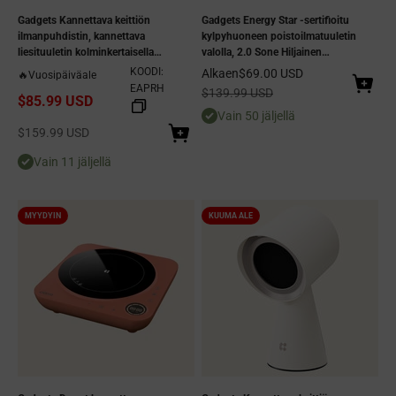
Gadgets Kannettava keittiön
Gadgets Energy Star -sertifioitu
ilmanpuhdistin, kannettava
kylpyhuoneen poistoilmatuuletin
liesituuletin kolminkertaisella
valolla, 2.0 Sone Hiljainen
suodatuksella ja 2-nopeuksisella
kylpyhuonetuuletin ilmanvaihtoon -
KOODI:
Alennushinta
Alkaen
$69.00 USD
🔥Vuosipäiväale
poistopuhaltimella - Shadow Noir
100 CFM
EAPRH
Normaali hinta
$139.99 USD
$85.99 USD
Vain 50 jäljellä
Alennushinta
$159.99 USD
Vain 11 jäljellä
MYYDYIN
KUUMA ALE