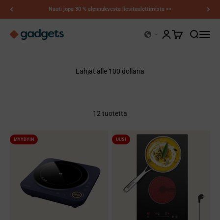
Siirry sisältöön
Nauti jopa 30 % alennuksesta liesituulettimista >>
Kerry-gadgetit
Avaa tilisivu
Avaa ostoskori
Avaa hak
Avaa n
Lahjat alle 100 dollaria
12 tuotetta
MYYDYIN
UUSI