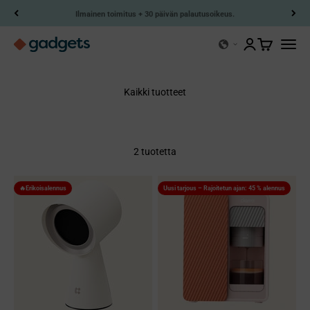
Siirry sisältöön
Ilmainen toimitus + 30 päivän palautusoikeus.
Kerry-gadgetit
Avaa tilisivu
Avaa ostosk
Avaa n
Kaikki tuotteet
2 tuotetta
🔥Erikoisalennus
Uusi tarjous – Rajoitetun ajan: 45 % alennus