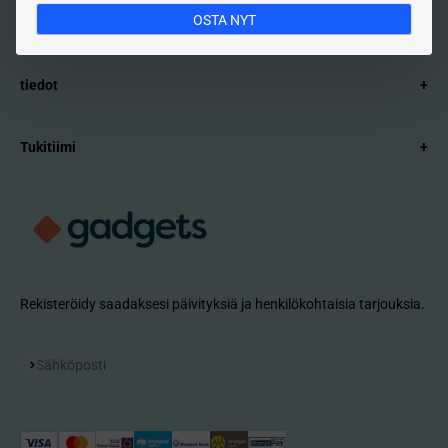
OSTA NYT
tuote
+
tiedot
+
Tukitiimi
+
Rekisteröidy saadaksesi päivityksiä ja henkilökohtaisia ​​tarjouksia.
Tilaa
Sähköposti