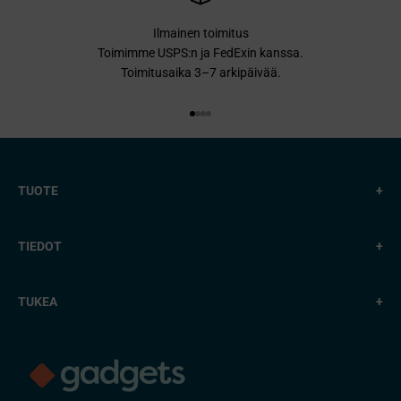
Ilmainen toimitus
Toimimme USPS:n ja FedExin kanssa.
Toimitusaika 3–7 arkipäivää.
Siirry kohteeseen 1
Siirry kohteeseen 2
Siirry kohteeseen 3
Siirry kohteeseen 4
TUOTE
+
TIEDOT
+
TUKEA
+