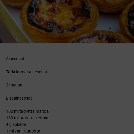
Ainesosat
Tärkeimmät ainesosat
2 munaa
Lisäainesosat
100 ml tuoretta maitoa
180 ml tuoretta kermaa
4 g sokeria
1 ml vaniljauutetta