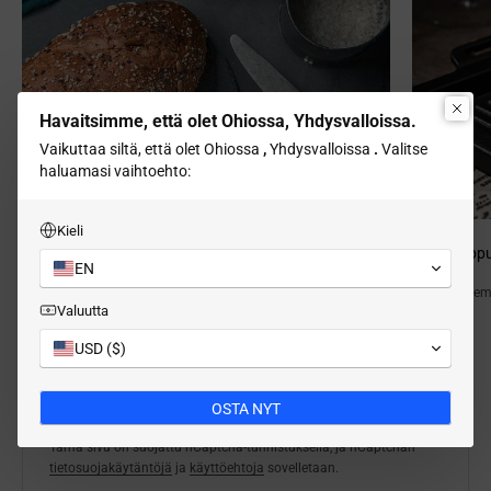
Havaitsimme, että olet Ohiossa, Yhdysvalloissa.
Vaikuttaa siltä, ​​että olet Ohiossa
,
Yhdysvalloissa
.
Valitse
haluamasi vaihtoehto:
Kieli
Mustat seesamirullat
Mustapippuri
EN
7. hakemus 2024
0 kommenttia
20. hake
Valuutta
USD ($)
Jätä kommentti
OSTA NYT
Kaikki kommentit moderoidaan ennen julkaisemista.
Tämä sivu on suojattu hCaptcha-tunnistuksella, ja hCaptchan
tietosuojakäytäntöjä
ja
käyttöehtoja
sovelletaan.