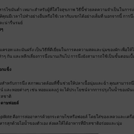
าหารไขมันต่ำ เหมาะสำหรับผู้ที่ใส่ใจสุขภาพ วิธีนี้ช่วยลดความจำเป็นในก
้คุณมีเวลาไปทำอย่างอื่นหรือใช้เวลากับแขกได้อย่างเต็มที่ นอกจากนี้ การนึ่งยั
ะน่ารื่นรมย์
งๆ
 แครอท และมันฝรั่ง เป็นวิธีที่ดีเยี่ยมในการคงความสดและนุ่มของผัก เพื่อให้ได
่าๆ กัน และหลีกเลี่ยงการนึ่งนานเกินไป การนึ่งยังสามารถใช้เป็นขั้นตอนเบื
อกแข็ง
สำหรับการนึ่ง สภาพแวดล้อมที่ชื้นช่วยให้ปลาเนื้อนุ่มและฉ่ำ คุณสามารถนึ
ไวน์ และหอยต่างๆ เช่น หอยแมลงภู่ จะได้ประโยชน์จากการปรุงในน้ำของมันเ
มรสชาติ
ะดาษฟอยล์
illote คือการห่ออาหารด้วยกระดาษไขหรือฟอยล์ โดยใส่ของเหลวและเครื่องเทศ
ารสุกด้วยไอน้ำของตัวเอง ส่งผลให้ได้อาหารที่มีรสชาติอร่อยและนุ่ม