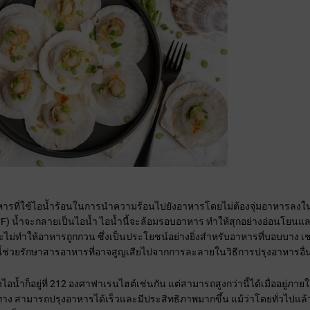
าหารที่ใช้ไอน้ำร้อนในการนำความร้อนไปยังอาหารโดยไม่ต้องจุ่มอาหารลงในน้ำ
F) น้ำจะกลายเป็นไอน้ำ ไอน้ำนี้จะล้อมรอบอาหาร ทำให้สุกอย่างอ่อนโยนแ
งจะไม่ทำให้อาหารถูกกวน ซึ่งเป็นประโยชน์อย่างยิ่งสำหรับอาหารที่บอบบาง เ
้ช่วยรักษาสารอาหารที่อาจสูญเสียไปจากการละลายในวิธีการปรุงอาหารอื่
งไอน้ำก็อยู่ที่ 212 องศาฟาเรนไฮต์เช่นกัน แต่สามารถสูงกว่านี้ได้เมื่ออยู่ภา
ะทาง สามารถปรุงอาหารได้เร็วและมีประสิทธิภาพมากขึ้น แม้ว่าโดยทั่วไปแล