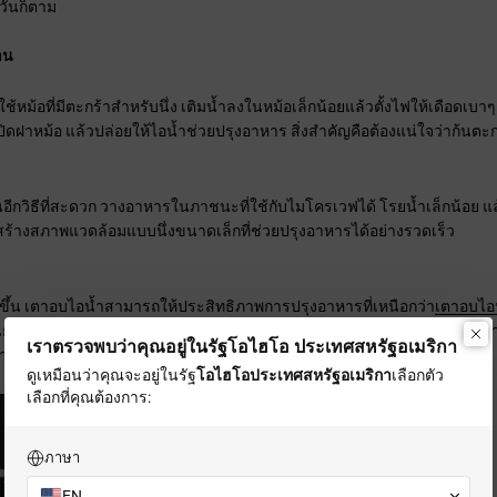
วันก็ตาม
าน
้หม้อที่มีตะกร้าสำหรับนึ่ง เติมน้ำลงในหม้อเล็กน้อยแล้วตั้งไฟให้เดือดเ
ปิดฝาหม้อ แล้วปล่อยให้ไอน้ำช่วยปรุงอาหาร สิ่งสำคัญคือต้องแน่ใจว่าก้นตะกร้
อีกวิธีที่สะดวก วางอาหารในภาชนะที่ใช้กับไมโครเวฟได้ โรยน้ำเล็กน้อย แล
ี้จะสร้างสภาพแวดล้อมแบบนึ่งขนาดเล็กที่ช่วยปรุงอาหารได้อย่างรวดเร็ว
ิ่งขึ้น เตาอบไอน้ำสามารถให้ประสิทธิภาพการปรุงอาหารที่เหนือกว่า
เตาอบไอ
่นยำ ช่วยให้คุณสามารถปรุงอาหารประเภทต่างๆ พร้อมกันได้ การกระจายคว
เราตรวจพบว่าคุณอยู่ในรัฐโอไฮโอ ประเทศสหรัฐอเมริกา
้ว่าอาหารจะสุกอย่างสมบูรณ์แบบโดยใช้ความพยายามน้อยที่สุด
ดูเหมือนว่าคุณจะอยู่ใน
รัฐ
โอไฮโอ
ประเทศสหรัฐอเมริกา
เลือกตัว
เลือกที่คุณต้องการ:
ภาษา
EN