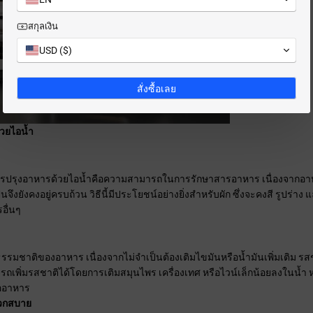
สกุลเงิน
USD ($)
สั่งซื้อเลย
วยไอน้ำ
การปรุงอาหารด้วยไอน้ำคือความสามารถในการรักษาสารอาหาร เนื่องจากอาหา
็นจึงยังคงอยู่ครบถ้วน วิธีนี้มีประโยชน์อย่างยิ่งสำหรับผัก ซึ่งจะคงสี รูปร
อื่นๆ
รรมชาติของอาหาร เนื่องจากไม่จำเป็นต้องเติมไขมันหรือน้ำมันเพิ่มเติม รสชา
ารถเพิ่มรสชาติได้โดยการเติมสมุนไพร เครื่องเทศ หรือไวน์เล็กน้อยลงในน้ำ ห
ืออาหาร
วกสบาย