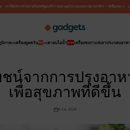
เราให้บริการจำหน่ายในสหรัฐอเมริกา สหภาพยุโรป และสหราชอาณาจักร — สั่งซื้อเลย >>
เคอร์รี่ แกดเจ็ตส์
ภูมิภาค
เครื่องดูดควัน
เตาอบไอน้ำ
เครื่องชงกาแฟ
เตาประกอบอาห
ร้อน
สูงสุด
โยชน์จากการปรุงอาห
เพื่อสุขภาพที่ดีขึ้น
9 ส.ค. 2024