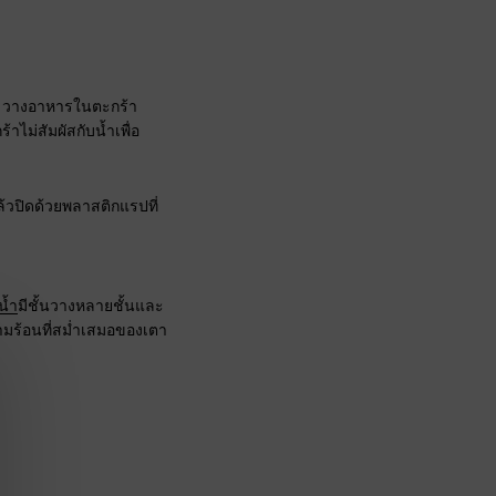
บาๆ วางอาหารในตะกร้า
าไม่สัมผัสกับน้ำเพื่อ
้วปิดด้วยพลาสติกแรปที่
น้ำ
มีชั้นวางหลายชั้นและ
ามร้อนที่สม่ำเสมอของเตา