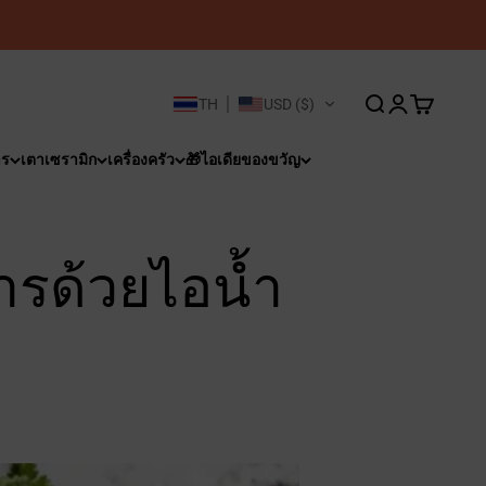
เปิดการค้นหา
เปิดหน้าบัญชี
เปิดตะกร้าส
TH
USD ($)
าร
เตาเซรามิก
เครื่องครัว
🎁ไอเดียของขวัญ
ารด้วยไอน้ำ