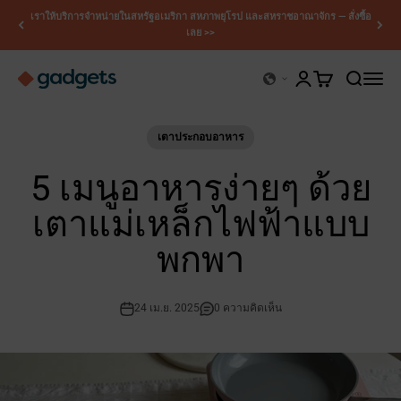
ข้ามไปยังเนื้อหา
เราให้บริการจำหน่ายในสหรัฐอเมริกา สหภาพยุโรป และสหราชอาณาจักร — สั่งซื้อ
เลย >>
เคอร์รี่ แกดเจ็ตส์
เปิดหน้าบัญชี
เปิดตะกร้าสินค้
เปิดการค้
เปิดเม
เตาประกอบอาหาร
5 เมนูอาหารง่ายๆ ด้วย
เตาแม่เหล็กไฟฟ้าแบบ
พกพา
24 เม.ย. 2025
0 ความคิดเห็น