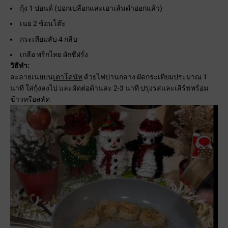
กุ้ง 1 ปอนด์ (ปอกเปลือกและเอาเส้นดำออกแล้ว)
เนย 2 ช้อนโต๊ะ
กระเทียมสับ 4 กลีบ
เกลือ พริกไทย ผักชีฝรั่ง
วิธีทำ:
ละลายเนยบน
เตาโดนัท
ด้วยไฟปานกลาง ผัดกระเทียมประมาณ 1
นาที ใส่กุ้งลงไป และผัดต่อด้านละ 2-3 นาที ปรุงรสและเสิร์ฟพร้อม
ข้าวหรือสลัด