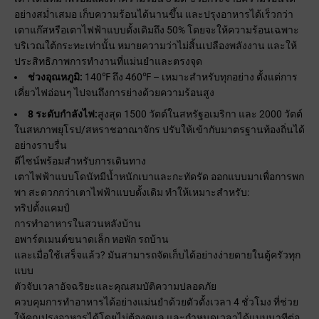
อย่างสม่ำเสมอ เก็บความร้อนได้นานขึ้น และปรุงอาหารได้เร็วกว่า
เตาแก๊สหรือเตาไฟฟ้าแบบดั้งเดิมถึง 50% โดยจะให้ความร้อนเฉพาะ
บริเวณใต้กระทะเท่านั้น หมายความว่าไม่สิ้นเปลืองพลังงาน และให้
ประสิทธิภาพการทำงานที่แม่นยำและตรงจุด
ช่วงอุณหภูมิ:
140℉ ถึง 460℉ – เหมาะสำหรับทุกอย่าง ตั้งแต่การ
เคี่ยวไฟอ่อนๆ ไปจนถึงการย่างด้วยความร้อนสูง
8 ระดับกำลังไฟ:
สูงสุด 1500 วัตต์ในสหรัฐอเมริกา และ 2000 วัตต์
ในสหภาพยุโรป/สหราชอาณาจักร ปรับให้เข้ากับมาตรฐานท้องถิ่นได้
อย่างราบรื่น
ดีไซน์พร้อมสำหรับการเดินทาง
เตาไฟฟ้าแบบโดนัทมีน้ำหนักเบาและกะทัดรัด ออกแบบมาเพื่อการพก
พา สะดวกกว่าเตาไฟฟ้าแบบดั้งเดิม ทำให้เหมาะสำหรับ:
ทริปตั้งแคมป์
การทำอาหารในสวนหลังบ้าน
อพาร์ตเมนต์ขนาดเล็ก หอพัก รถบ้าน
และเมื่อใช้เสร็จแล้ว? มันสามารถจัดเก็บได้อย่างง่ายดายในตู้ครัวทุก
แบบ
ตัวจับเวลาอัจฉริยะและคุณสมบัติความปลอดภัย
ควบคุมการทำอาหารได้อย่างแม่นยำด้วยตัวตั้งเวลา 4 ชั่วโมง ที่ช่วย
ให้คุณปรุงอาหารได้โดยไม่ต้องดูแล และกำหนดเวลาได้แบบนาทีต่อ