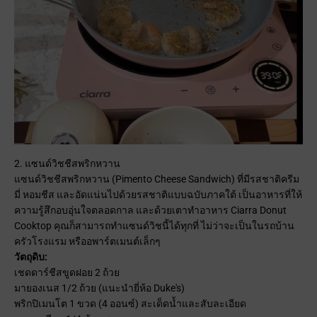
2. แซนด์วิชชีสพริกหวาน
แซนด์วิชชีสพริกหวาน (Pimento Cheese Sandwich) ที่มีรสชาติครีม
มี่ หอมชีส และอัดแน่นไปด้วยรสชาติแบบฉบับภาคใต้ เป็นอาหารที่ให้
ความรู้สึกอบอุ่นใจตลอดกาล และด้วยเตาทำอาหาร Ciarra Donut
Cooktop คุณก็สามารถทำแซนด์วิชนี้ได้ทุกที่ ไม่ว่าจะเป็นในรถบ้าน
ครัวโรงแรม หรืออพาร์ตเมนต์เล็กๆ
วัตถุดิบ:
เชดดาร์ชีสขูดฝอย 2 ถ้วย
มายองเนส 1/2 ถ้วย (แนะนำยี่ห้อ Duke's)
พริกปิเมนโต 1 ขวด (4 ออนซ์) สะเด็ดน้ำและสับละเอียด