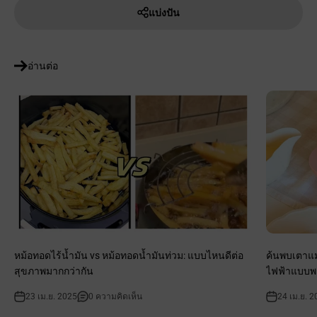
แบ่งปัน
อ่านต่อ
หม้อทอดไร้น้ำมัน vs หม้อทอดน้ำมันท่วม: แบบไหนดีต่อ
ค้นพบเตาแม่
สุขภาพมากกว่ากัน
ไฟฟ้าแบบพก
23 เม.ย. 2025
0 ความคิดเห็น
24 เม.ย. 