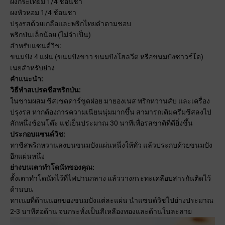
ผงกระเทียม 1/4 ช้อนชา
ผงหัวหอม 1/4 ช้อนชา
ปรุงรสด้วยเกลือและพริกไทยดำตามชอบ
พริกป่นเล็กน้อย (ไม่จำเป็น)
สำหรับแซนด์วิช:
ขนมปัง 4 แผ่น (ขนมปังขาว ขนมปังโฮลวีต หรือขนมปังซาวร์โด)
เนยสำหรับย่าง
คำแนะนำ:
วิธีทำสเปรดชีสพริกป่น:
ในชามผสม ชีสเชดดาร์ขูดฝอย มายองเนส พริกหวานสับ และเครื่อง
ปรุงรส หากต้องการความเนียนนุ่มมากขึ้น สามารถเติมครีมชีสลงไป
สักหนึ่งช้อนโต๊ะ แช่เย็นประมาณ 30 นาทีเพื่อรสชาติที่ดียิ่งขึ้น
ประกอบแซนด์วิช:
ทาชีสพริกหวานลงบนขนมปังแผ่นหนึ่งให้ทั่ว แล้วประกบด้วยขนมปัง
อีกแผ่นหนึ่ง
ย่างบนเตาทำโดนัทของคุณ:
ตั้งเตาทำโดนัทไว้ที่ไฟปานกลาง แล้ววางกระทะเคลือบสารกันติดไว้
ด้านบน
ทาเนยที่ด้านนอกของขนมปังแต่ละแผ่น นำแซนด์วิชไปย่างประมาณ
2-3 นาทีต่อด้าน จนกระทั่งเป็นสีเหลืองทองและด้านในละลาย