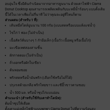
อบอุ่นใจ ซึ่งมีต้นกำเนิดมาจากอาหารยูนนาน ด้วยเตาไฟฟ้า Ciarra
Donut Cooktop คุณสามารถเพลิดเพลินกับบะหมี่น้ำร้อนๆ แบบดั้งเดิม
นี้ได้ในเวลาเพียงไม่กี่นาที ไม่ว่าคุณจะอยู่ที่ไหนก็ตาม
ส่วนผสม (สำหรับ 1 ที่):
เส้นหมี่สไตล์ยูนนาน 100 กรัม (แบบสดหรือแบบแห้งแช่น้ำ)
ไข่ไก่ 1 ฟอง (ไม่จำเป็น)
เนื้อสัตว์หั่นบางๆ 1 กำมือเล็ก (เนื้อวัว เนื้อหมู หรือเนื้อไก่)
มะเขือเทศสองสามชิ้น
ผักกาดดอง (ไม่จำเป็น)
ถั่วงอกหรือผักใบเขียว
ต้นหอมซอย
พริกสดหรือน้ำมันพริก (เลือกใช้หรือไม่ก็ได้)
ปรุงรสด้วยเกลือ พริกไทยขาว และซีอิ๊วขาวตามชอบ
น้ำ 500 มล. หรือน้ำซุปไก่แบบอ่อน
คำแนะนำ (สำหรับใช้กับเตาทำโดนัท):
ต้มน้ำซุปให้เดือด
ตั้งเตาแม่เหล็กไฟฟ้าแบบพกพา Ciarra Donut ไปที่ความร้อนสูง