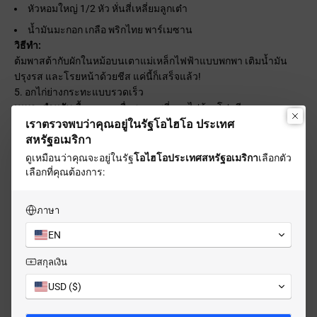
หัวหอมใหญ่ 1/2 หัว หั่นสี่เหลี่ยมลูกเต๋า
น้ำมันมะกอก เกลือ พริกไทย พาร์เมซาน
วิธีทำ:
ต้มพาสต้ากับผักในหม้อบนเตาแม่เหล็กไฟฟ้าแบบพกพา เติมน้ำมัน
ปรุงรส และโรยหน้าด้วยชีส แค่นี้ก็เสร็จแล้ว!
5. อกไก่ย่างกระทะแบบรวดเร็ว
เหมาะสำหรับ:
มื้ออาหารเพื่อสุขภาพที่อุดมไปด้วยโปรตีน
เราตรวจพบว่าคุณอยู่ในรัฐโอไฮโอ ประเทศ
ส่วนประกอบ:
สหรัฐอเมริกา
อกไก่ 2 ชิ้น
ดูเหมือนว่าคุณจะอยู่ใน
รัฐ
โอไฮโอ
ประเทศสหรัฐอเมริกา
เลือกตัว
เกลือ พริกไทย ปาปริก้า
เลือกที่คุณต้องการ:
น้ำมันมะกอก
วิธีทำ:
ภาษา
ตั้งกระทะย่างโดนัทให้ร้อน ปรุงรสและย่างไก่ประมาณ 5-6 นาทีต่อ
ด้าน ไก่จะฉ่ำ สีเหลืองทอง และสุกกำลังดี!
EN
สกุลเงิน
USD ($)