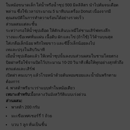
ในหม้อขนาดเล็ก ใส่น้ำหรือน้ำซุป 500 มิลลิลิตร นำไปต้มจนเดือด
พล่าน ซึ่งใช้เวลาประมาณ 5 นาทีบนเครื่อง Donut เนื่องจากมี
คุณสมบัติในการทำความร้อนได้อย่างรวดเร็ว
ส่วนผสมแต่ละชั้น
ระหว่างรอให้น้ำซุปเดือด ให้ตักเส้นบะหมี่ใส่ชามเสิร์ฟทรงลึก
วางมะเขือเทศหั่นแผ่น เนื้อดิบ ผัก และไข่ (ถ้าใช้) ไว้ด้านบนสุด
ใส่เกลือเล็กน้อย พริกไทยขาว และซีอิ๊วเล็กน้อยลงไป
เทและปรุงในสิบวินาที
เมื่อน้ำซุปเดือดแล้ว ให้เทน้ำซุปนั้นลงบนส่วนผสมในชามโดยตรง
ปิดฝาหรือใช้จานปิดไว้ประมาณ 10-20 วินาที เพื่อให้ทุกอย่างสุกทั่วถึง
ตกแต่งและเสิร์ฟ
เปิดฝา คนเบาๆ แล้วโรยหน้าด้วยต้นหอมซอยและน้ำมันพริกตาม
ต้องการ
4. พาสต้าพรีมาเวร่าแบบทำในหม้อเดียว
เหมาะสำหรับ:
มื้อกลางวันมังสวิรัติแบบเร่งด่วน
ส่วนผสม:
พาสต้า 200 กรัม
มะเขือเทศเชอร์รี่ 1 ถ้วย
บวบ 1 ลูก หั่นเป็นชิ้น