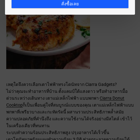
สั่งซื้อเลย
เหตุใดจึงควรเลือกเตาไฟฟ้าทรงโดนัทจาก Ciarra Gadgets?
ไม่ว่าคุณจะทำอาหารที่บ้าน ตั้งแคมป์ใต้แสงดาว หรือทำอาหารมื้อ
ด่วนระหว่างเดินทาง เตาแม่เหล็กไฟฟ้า แบบพกพา
Ciarra Donut
Cooktop
ก็เป็นเพื่อนคู่ใจที่สมบูรณ์แบบของคุณ เตาแม่เหล็กไฟฟ้าแบบ
พกพาที่เพรียวบางและกะทัดรัดนี้ ผสานรวมประสิทธิภาพล้ำสมัย
ความปลอดภัยที่คำนึงถึง และความใช้งานได้จริงอย่างมีสไตล์ เข้าไว้
ในเครื่องเดียวที่ทนทาน
ระบบทำความร้อนประสิทธิภาพสูง ปรุงอาหารได้เร็วขึ้น
เตาโดนัทมาพร้อมแผงทำความร้อน 3 มิติ ช่วยกระจายความร้อนได้