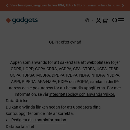
Hoppa till innehållet
Våra försäljningsregioner täcker USA, EU och Storbritannien — handla nu >>
Kerry-prylar
Öppna kontosidan
Öppna varukor
Öppna sö
Öppna
GDPR-efterlevnad
Appen som används för att säkerställa att webbplatsen följer
GDPR, LGPD, CCPA-CPRA, VCDPA, CPA, CTDPA, UCPA, FDBR,
OCPA, TDPSA, MCDPA, DPDPA, ICDPA, NDPA, NHDPA, NJDPA,
APPI, PIPEDA, APA-NZPA, PDPA och POPIA, samlar in din IP-
adress och e-postadress för att behandla uppgifterna. För mer
information, se vår
integritetspolicy och användarvillkor.
Datarättelse
Du kan använda länken nedan för att uppdatera dina
kontouppgifter om de inte är korrekta.
Redigera din kontoinformation
Dataportabilitet