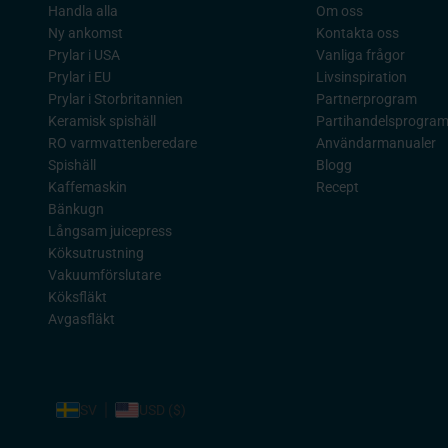
Handla alla
Om oss
Ny ankomst
Kontakta oss
Prylar i USA
Vanliga frågor
Prylar i EU
Livsinspiration
Prylar i Storbritannien
Partnerprogram
Keramisk spishäll
Partihandelsprogra
RO varmvattenberedare
Användarmanualer
Spishäll
Blogg
Kaffemaskin
Recept
Bänkugn
Långsam juicepress
Köksutrustning
Vakuumförslutare
Köksfläkt
Avgasfläkt
SV
USD ($)