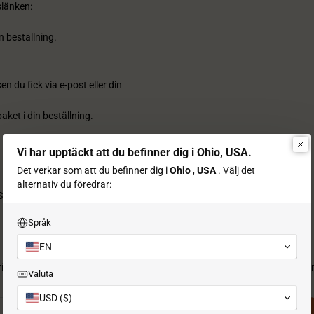
gslänken:
n beställning.
n du fick via e-post eller din
aket i din beställning.
Vi har upptäckt att du befinner dig i Ohio, USA.
Det verkar som att du befinner dig i
Ohio
,
USA
. Välj det
alternativ du föredrar:
 Sha Tsui, Kowloon, Hongkong, Kina
Språk
EN
riv något om vad dina kunder får genom att prenumerera på ditt nyhetsbr
Valuta
USD ($)