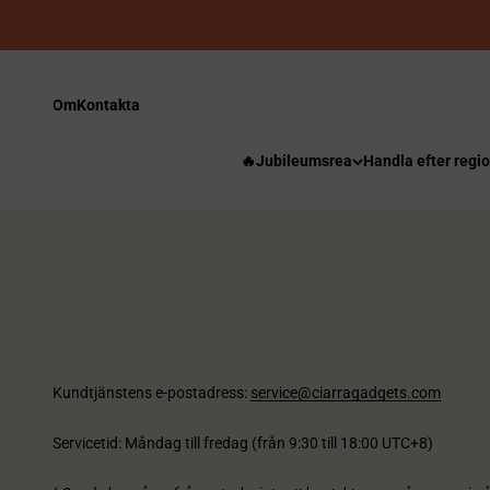
Hoppa till innehållet
Om
Kontakta
🔥Jubileumsrea
Handla efter regi
Kundtjänstens e-postadress:
service@ciarragadgets.com
Servicetid: Måndag till fredag ​​(från 9:30 till 18:00 UTC+8)