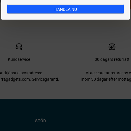
Prenumerera
E-post
HANDLA NU
Kundservice
30 dagars returrätt
ndtjänst e-postadress:
Vi accepterar returer av 
rragadgets.com. Servicegaranti.
inom 30 dagar efter motta
STÖD