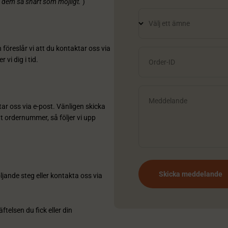
på dem så snart som möjligt.
)
Välj ett ämne
 föreslår vi att du kontaktar oss via
 vi dig i tid.
Order-ID
Meddelande
tar oss via e-post. Vänligen skicka
t ordernummer, så följer vi upp
Skicka meddelande
jande steg eller kontakta oss via
telsen du fick eller din