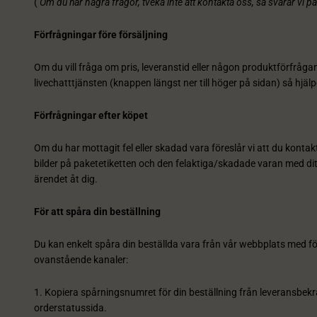
(
Om du har några frågor, tveka inte att kontakta oss, så svarar vi 
Förfrågningar före försäljning
Om du vill fråga om pris, leveranstid eller någon produktförfrågan
livechatttjänsten (knappen längst ner till höger på sidan) så hjälper
Förfrågningar efter köpet
Om du har mottagit fel eller skadad vara föreslår vi att du kontak
bilder på paketetiketten och den felaktiga/skadade varan med dit
ärendet åt dig.
För att spåra din beställning
Du kan enkelt spåra din beställda vara från vår webbplats med föl
ovanstående kanaler:
1. Kopiera spårningsnumret för din beställning från leveransbekräf
orderstatussida.