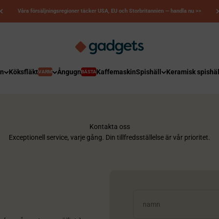
Våra försäljningsregioner täcker USA, EU och Storbritannien — handla nu >>
Kerry-prylar
on
Köksfläkt
Ångugn
Kaffemaskin
Spishäll
Keramisk spishäl
VARM
BÄSTA
Kontakta oss
Exceptionell service, varje gång. Din tillfredsställelse är vår prioritet.
namn