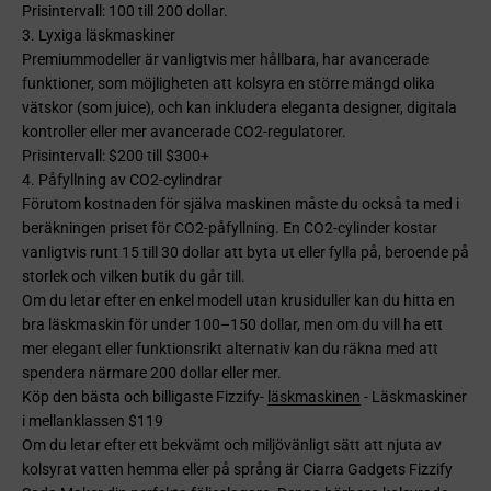
Prisintervall: 100 till 200 dollar.
3. Lyxiga läskmaskiner
Premiummodeller är vanligtvis mer hållbara, har avancerade
funktioner, som möjligheten att kolsyra en större mängd olika
vätskor (som juice), och kan inkludera eleganta designer, digitala
kontroller eller mer avancerade CO2-regulatorer.
Prisintervall: $200 till $300+
4. Påfyllning av CO2-cylindrar
Förutom kostnaden för själva maskinen måste du också ta med i
beräkningen priset för CO2-påfyllning. En CO2-cylinder kostar
vanligtvis runt 15 till 30 dollar att byta ut eller fylla på, beroende på
storlek och vilken butik du går till.
Om du letar efter en enkel modell utan krusiduller kan du hitta en
bra läskmaskin för under 100–150 dollar, men om du vill ha ett
mer elegant eller funktionsrikt alternativ kan du räkna med att
spendera närmare 200 dollar eller mer.
Köp den bästa och billigaste Fizzify-
läskmaskinen
- Läskmaskiner
i mellanklassen $119
Om du letar efter ett bekvämt och miljövänligt sätt att njuta av
kolsyrat vatten hemma eller på språng är Ciarra Gadgets Fizzify