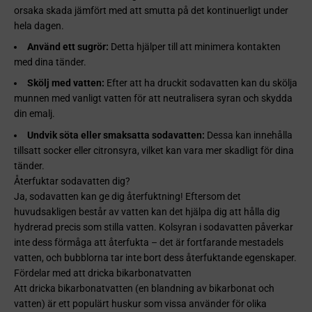
orsaka skada jämfört med att smutta på det kontinuerligt under
hela dagen.
Använd ett sugrör:
Detta hjälper till att minimera kontakten
med dina tänder.
Skölj med vatten:
Efter att ha druckit sodavatten kan du skölja
munnen med vanligt vatten för att neutralisera syran och skydda
din emalj.
Undvik söta eller smaksatta sodavatten:
Dessa kan innehålla
tillsatt socker eller citronsyra, vilket kan vara mer skadligt för dina
tänder.
Återfuktar sodavatten dig?
Ja, sodavatten kan ge dig återfuktning! Eftersom det
huvudsakligen består av vatten kan det hjälpa dig att hålla dig
hydrerad precis som stilla vatten. Kolsyran i sodavatten påverkar
inte dess förmåga att återfukta – det är fortfarande mestadels
vatten, och bubblorna tar inte bort dess återfuktande egenskaper.
Fördelar med att dricka bikarbonatvatten
Att dricka bikarbonatvatten (en blandning av bikarbonat och
vatten) är ett populärt huskur som vissa använder för olika