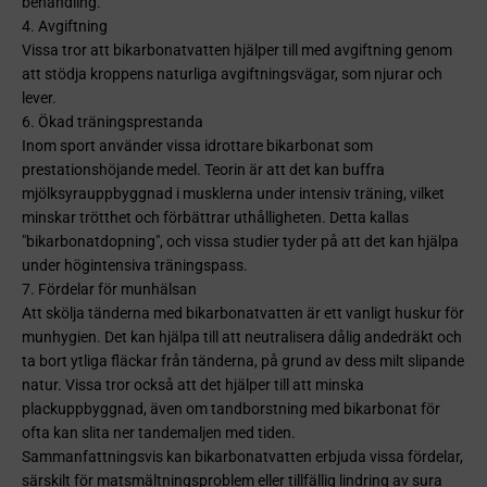
behandling.
4. Avgiftning
Vissa tror att bikarbonatvatten hjälper till med avgiftning genom
att stödja kroppens naturliga avgiftningsvägar, som njurar och
lever.
6. Ökad träningsprestanda
Inom sport använder vissa idrottare bikarbonat som
prestationshöjande medel. Teorin är att det kan buffra
mjölksyrauppbyggnad i musklerna under intensiv träning, vilket
minskar trötthet och förbättrar uthålligheten. Detta kallas
"bikarbonatdopning", och vissa studier tyder på att det kan hjälpa
under högintensiva träningspass.
7. Fördelar för munhälsan
Att skölja tänderna med bikarbonatvatten är ett vanligt huskur för
munhygien. Det kan hjälpa till att neutralisera dålig andedräkt och
ta bort ytliga fläckar från tänderna, på grund av dess milt slipande
natur. Vissa tror också att det hjälper till att minska
plackuppbyggnad, även om tandborstning med bikarbonat för
ofta kan slita ner tandemaljen med tiden.
Sammanfattningsvis kan bikarbonatvatten erbjuda vissa fördelar,
särskilt för matsmältningsproblem eller tillfällig lindring av sura