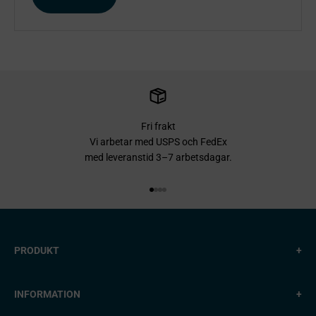
Fri frakt
Vi arbetar med USPS och FedEx
med leveranstid 3–7 arbetsdagar.
Gå till 1
Gå till 2
Gå till 3
Gå till 4
PRODUKT
+
INFORMATION
+