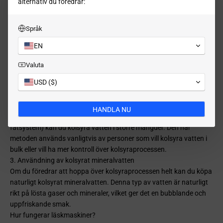
alternativ du föredrar:
Språk
EN
Valuta
USD ($)
2. Använda en CO2-tank (för mer avancerade användare)
HANDLA NU
Om du har en CO2-tank och en kolsyraanläggning (t.ex. ett
fatsystem) kan du kolsyra vatten i större mängder. Den här
metoden används vanligtvis av personer som vill kolsyra vatten i
bulk eller vill ha mer kontroll över kolsyraprocessen.
3. Användning av kolsyrat mineralvatten
Om du föredrar att hoppa över kolsyraprocessen helt kan du köpa
naturligt kolsyrat mineralvatten. Denna typ av vatten är naturligt
rikt på lösta gaser och mineraler, vilket ger det en bubblande och
uppfriskande smak.
Hur fungerar läskmaskiner?