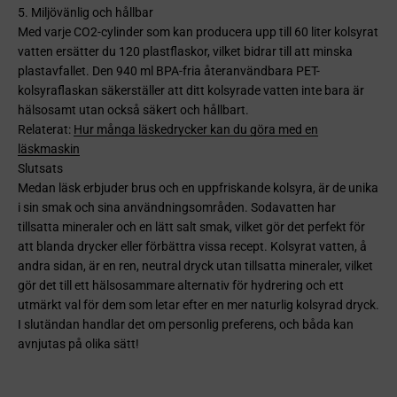
5. Miljövänlig och hållbar
Med varje CO2-cylinder som kan producera upp till 60 liter kolsyrat
vatten ersätter du 120 plastflaskor, vilket bidrar till att minska
plastavfallet. Den 940 ml BPA-fria återanvändbara PET-
kolsyraflaskan säkerställer att ditt kolsyrade vatten inte bara är
hälsosamt utan också säkert och hållbart.
Relaterat:
Hur många läskedrycker kan du göra med en
läskmaskin
Slutsats
Medan läsk erbjuder brus och en uppfriskande kolsyra, är de unika
i sin smak och sina användningsområden. Sodavatten har
tillsatta mineraler och en lätt salt smak, vilket gör det perfekt för
att blanda drycker eller förbättra vissa recept. Kolsyrat vatten, å
andra sidan, är en ren, neutral dryck utan tillsatta mineraler, vilket
gör det till ett hälsosammare alternativ för hydrering och ett
utmärkt val för dem som letar efter en mer naturlig kolsyrad dryck.
I slutändan handlar det om personlig preferens, och båda kan
avnjutas på olika sätt!