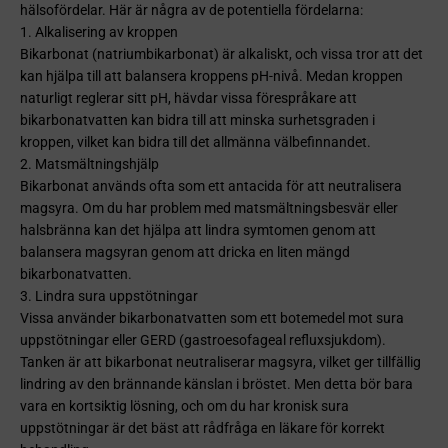
hälsofördelar. Här är några av de potentiella fördelarna:
1. Alkalisering av kroppen
Bikarbonat (natriumbikarbonat) är alkaliskt, och vissa tror att det
kan hjälpa till att balansera kroppens pH-nivå. Medan kroppen
naturligt reglerar sitt pH, hävdar vissa förespråkare att
bikarbonatvatten kan bidra till att minska surhetsgraden i
kroppen, vilket kan bidra till det allmänna välbefinnandet.
2. Matsmältningshjälp
Bikarbonat används ofta som ett antacida för att neutralisera
magsyra. Om du har problem med matsmältningsbesvär eller
halsbränna kan det hjälpa att lindra symtomen genom att
balansera magsyran genom att dricka en liten mängd
bikarbonatvatten.
3. Lindra sura uppstötningar
Vissa använder bikarbonatvatten som ett botemedel mot sura
uppstötningar eller GERD (gastroesofageal refluxsjukdom).
Tanken är att bikarbonat neutraliserar magsyra, vilket ger tillfällig
lindring av den brännande känslan i bröstet. Men detta bör bara
vara en kortsiktig lösning, och om du har kronisk sura
uppstötningar är det bäst att rådfråga en läkare för korrekt