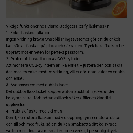
Viktiga funktioner hos Ciarra Gadgets Fizzify läskmaskin:
1. Enkel flaskinstallation
Ingen vridning krävs! Snabblåsningssystemet gör att du enkelt
kan sätta i flaskan på plats och säkra den. Tryck bara flaskan helt
upprätt mot enheten för perfekt passform.
2. Problemfri installation av CO2-cylinder
Att montera CO2-cylindern är lika enkelt – justera den och säkra
den med en enkel medurs vridning, vilket gör installationen snabb
och enkel.
3. Avgassystem med dubbla lager
Det dubbla flasklocket släpper automatiskt ut trycket under
kolsyran, vilket förhindrar spill och säkerställer en kladdfri
upplevelse.
4. Praktisk flaska med vid mun
Den 4,7 cm stora flaskan med vid öppning rymmer stora isbitar
och till och med frukt, så att du kan smaksätta ditt kolsyrade
vatten med dina favoritsmaker för en verkligt personlig dryck.