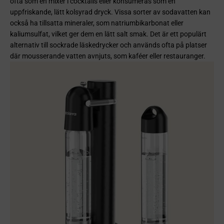
ofta som en mixer i cocktails eller konsumeras som en
uppfriskande, lätt kolsyrad dryck. Vissa sorter av sodavatten kan
också ha tillsatta mineraler, som natriumbikarbonat eller
kaliumsulfat, vilket ger dem en lätt salt smak. Det är ett populärt
alternativ till sockrade läskedrycker och används ofta på platser
där mousserande vatten avnjuts, som kaféer eller restauranger.