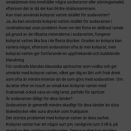
smakämnen inte innehåller några sockerarter eller sötningsmedel,
eftersom det är då det kan bli lite ohälsosammare.
Kan man använda kolsyrat vatten istället för sodavatten?
Ja, du kan använda kolsyrat vatten istället för sodavatten i
cocktailrecept utan problem! Även om det finns en skillnad i smak
på grund av de tillsatta mineralerna i sodavatten, fungerar
kolsyrat vatten lika bra i de flesta drycker. Graden av kolsyra kan
variera något, eftersom sodavatten ofta är mer kolsyrat, men
kolsyrat vatten ger fortfarande en uppfriskande och bubblande
blandning.
För cocktails blandas klassiska spritsorter som vodka och gin
utmärkt med kolsyrat vatten, vilket ger dig en lätt och frisk drink
som ofta är mindre intensiv än de som görs med sodavatten. Om
du letar efter en touch av smak kan kolsyrat vatten med
fruktsmak också vara en rolig twist, perfekt för spritzer.
Är sodavatten dåligt för dina tänder?
Sodavatten är generellt mindre skadligt för dina tänder än söta
läskedrycker eller sura drycker som fruktjuicer.
Det största problemet med kolsyrat vatten är dess surhet.
Kolsyrat vatten har ett något surt pH, vanligtvis runt 3 till 4, på
grund av den upplösta koldioxiden. Denna surhet kan erodera