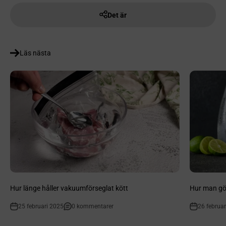
Det är
Läs nästa
Hur länge håller vakuumförseglat kött
Hur man gö
25 februari 2025
0 kommentarer
26 februa