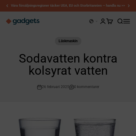
Hoppa till innehållet
Våra försäljningsregioner täcker USA, EU och Storbritannien — handla nu >>
Kerry-prylar
Öppna kontosidan
Öppna varukor
Öppna sö
Öppna
Läskmaskin
Sodavatten kontra
kolsyrat vatten
26 februari 2025
0 kommentarer