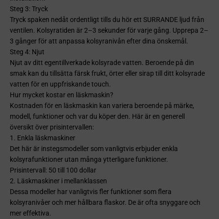
Steg 3: Tryck
Tryck spaken nedåt ordentligt tills du hör ett SURRANDE ljud från
ventilen. Kolsyratiden är 2–3 sekunder för varje gång. Upprepa 2–
3 gånger för att anpassa kolsyranivån efter dina önskemål.
Steg 4: Njut
Njut av ditt egentillverkade kolsyrade vatten. Beroende på din
smak kan du tillsätta färsk frukt, örter eller sirap till ditt kolsyrade
vatten för en uppfriskande touch.
Hur mycket kostar en läskmaskin?
Kostnaden för en läskmaskin kan variera beroende på märke,
modell, funktioner och var du köper den. Här är en generell
översikt över prisintervallen:
1. Enkla läskmaskiner
Det här är instegsmodeller som vanligtvis erbjuder enkla
kolsyrafunktioner utan många ytterligare funktioner.
Prisintervall: 50 till 100 dollar
2. Läskmaskiner i mellanklassen
Dessa modeller har vanligtvis fler funktioner som flera
kolsyranivåer och mer hållbara flaskor. De är ofta snyggare och
mer effektiva.