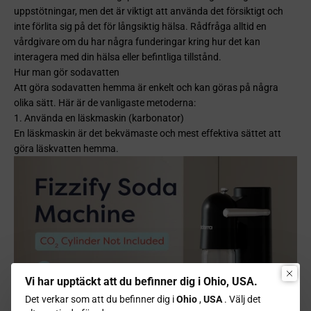
uppstötningar, men det är viktigt att använda det försiktigt och
inte förlita sig på det för långsiktig hälsa. Rådfråga alltid en
vårdgivare om du har några funderingar kring hur det kan
interagera med din hälsa eller befintliga tillstånd.
Hur man gör sodavatten
Att göra sodavatten hemma är enkelt och kan göras på några
olika sätt. Här är de vanligaste metoderna:
1. Använda en läskmaskin (karbonator)
En läskmaskin är det bekvämaste och mest effektiva sättet att
göra läskvatten hemma.
Vi har upptäckt att du befinner dig i Ohio, USA.
Det verkar som att du befinner dig i
Ohio
,
USA
. Välj det