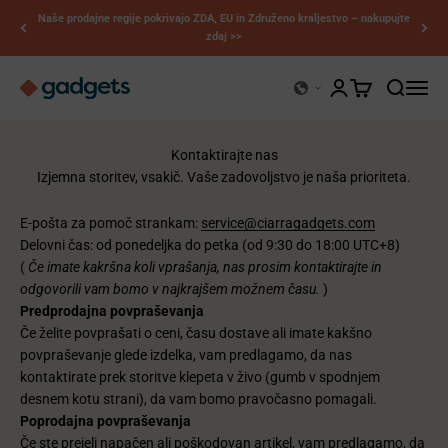
Preskoči na vsebino
Naše prodajne regije pokrivajo ZDA, EU in Združeno kraljestvo – nakupujte
zdaj >>
Kerry Gadgets
Odpri stran z raču
Odpri nakupova
Odpri iska
Odpri 
Kontaktirajte nas
Izjemna storitev, vsakič. Vaše zadovoljstvo je naša prioriteta.
E-pošta za pomoč strankam:
service@ciarragadgets.com
Delovni čas: od ponedeljka do petka (od 9:30 do 18:00 UTC+8)
(
Če imate kakršna koli vprašanja, nas prosim kontaktirajte in
odgovorili vam bomo v najkrajšem možnem času.
)
Predprodajna povpraševanja
Če želite povprašati o ceni, času dostave ali imate kakšno
povpraševanje glede izdelka, vam predlagamo, da nas
kontaktirate prek storitve klepeta v živo (gumb v spodnjem
desnem kotu strani), da vam bomo pravočasno pomagali.
Poprodajna povpraševanja
Če ste prejeli napačen ali poškodovan artikel, vam predlagamo, da