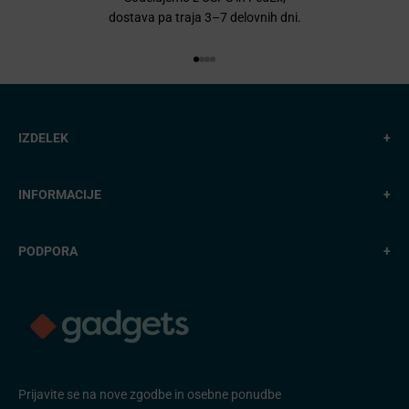
dostava pa traja 3–7 delovnih dni.
Pojdi na element 1
Pojdi na element 2
Pojdi na element 3
Pojdi na element 4
IZDELEK
+
INFORMACIJE
+
PODPORA
+
Prijavite se na nove zgodbe in osebne ponudbe