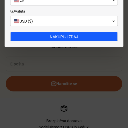
EN
Valuta
Pošlji sporočilo
USD ($)
NAKUPUJ ZDAJ
Napišite nekaj o tem, kaj bodo vaše stranke prejele, če se naročijo
na vaše novice.
E-pošta
Naročite se
Brezplačna dostava
Sodelujemo z USPS in FedEx,