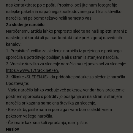
nas kontaktirate po e-pošti. Prosimo, pošljite nam fotografije
nalepke paketa in napačnega/poškodovanega artikla s številko
naročila, mi pa bomo težavo rešili namesto vas.
Za sledenje naročilu
Naročenemu artiklu lahko preprosto sledite na naši spletni strani z
naslednjimi koraki ali pa nas kontaktirate prek zgoraj navedenih
kanalov:
1. Prepišite številko za sledenje naročila iz prejetega e-poštnega
sporočila s potrditvijo pošiljanja ali s strani s stanjem naročila.
2. Vnesite številko za sledenje naročila na tej povezavi za sledenje:
https://www.17track.net/en.
3. Kliknite »SLEDENJE«, da pridobite podatke za sledenje naročila.
Upoštevajte:
- Vaše naročilo lahko vsebuje več paketov, vendar bo v prejetem e-
poštnem sporočilu s potrditvijo pošiljanja ali na strani s stanjem
naročila prikazana samo ena številka za sledenje.
- Brez skrbi, pišite nam in pomagali vam bomo slediti vsem
paketom vašega naročila.
- Če imate kakršna koli vprašanja, nam pišite.
Naslov