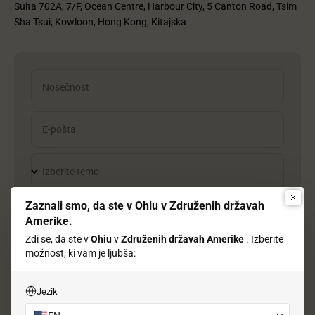
Suita 702A, 7/F, Ocean Centre, Harbour City, 5 Canton Road, Tsim
Sha Tsui, Kowloon, Hong Kong, Kitajska
Nosečnost
E-pošta
Izberite temo
Zaznali smo, da ste v Ohiu v Združenih državah
ID naročila
Amerike.
Zdi se, da ste v
Ohiu
v
Združenih državah Amerike
. Izberite
možnost, ki vam je ljubša:
Sporočilo
Jezik