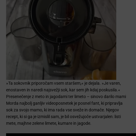
»Ta sokovnik priporočam vsem staršem,« je dejala. »Je varen,
enostaven in naredi najsvežji sok, kar sem jih kdaj poskusila.«
Presenečenje z meto in jagodami ter limeto – sinovo darilo mami
Morda najbolj ganljiv videoposnetek je posnel fant, ki pripravlja
sok za svojo mamo, ki ima rada vse sveže in domače. Njegov
recept, ki si ga je izmislil sam, je bil osvežujoče ustvarjalen: listi
mete, majhne zelene limete, kumare in jagode.