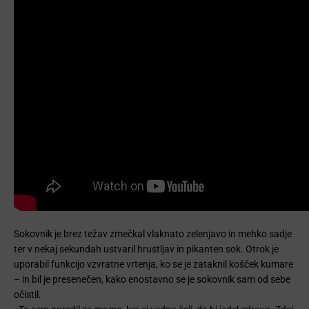
Sokovnik je brez težav zmečkal vlaknato zelenjavo in mehko sadje
ter v nekaj sekundah ustvaril hrustljav in pikanten sok. Otrok je
uporabil funkcijo vzvratne vrtenja, ko se je zataknil košček kumare
– in bil je presenečen, kako enostavno se je sokovnik sam od sebe
očistil.