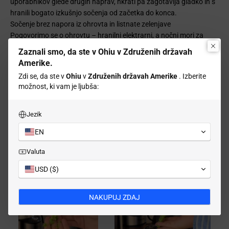
uporabnikov glede drugih naprav, hkrati pa zagotavlja gladko in s
hranili bogato izkušnjo sočenja od začetka do konca.
Sočenje brez napora iz ohrovta in listnate zelenjave
Pogovorimo se o ohrovtu – hranilni elektrarni, a nočni mori za
mnoge sokovnike. Vlaknasta tekstura se ponavadi ovije okoli
Zaznali smo, da ste v Ohiu v Združenih državah
polža, upočasni motor ali, še huje, popolnoma zamaši sokovnik.
Amerike.
Vendar ne s Ciarro.
Zdi se, da ste v
Ohiu
v
Združenih državah Amerike
. Izberite
Zahvaljujoč nadgrajenemu sistemu polža in optimizirani zasnovi
možnost, ki vam je ljubša:
počasnega stiskanja Ciarra ravna z ohrovtom, špinačo in drugo
listnato zelenjavo kot profesionalec. Z njim dobite visok izplen
soka brez težav in ni vam več treba ustavljati sredi stiskanja, da bi
Jezik
odpravili zamašitve.
EN
Valuta
USD ($)
NAKUPUJ ZDAJ