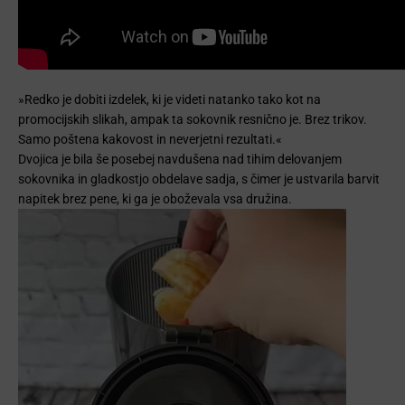
»Redko je dobiti izdelek, ki je videti natanko tako kot na
promocijskih slikah, ampak ta sokovnik resnično je. Brez trikov.
Samo poštena kakovost in neverjetni rezultati.«
Dvojica je bila še posebej navdušena nad tihim delovanjem
sokovnika in gladkostjo obdelave sadja, s čimer je ustvarila barvit
napitek brez pene, ki ga je oboževala vsa družina.