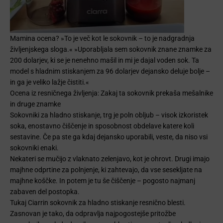
Mamina ocena? »To je več kot le sokovnik – to je nadgradnja
življenjskega sloga.« »Uporabljala sem sokovnik znane znamke za
200 dolarjev, ki se je nenehno mašil in mi je dajal voden sok. Ta
model s hladnim stiskanjem za 96 dolarjev dejansko deluje bolje –
in ga je veliko lažje čistiti.«
Ocena iz resničnega življenja: Zakaj ta sokovnik prekaša mešalnike
in druge znamke
Sokovniki za hladno stiskanje, trg je poln obljub – visok izkoristek
soka, enostavno čiščenje in sposobnost obdelave katere koli
sestavine. Če pa ste ga kdaj dejansko uporabili, veste, da niso vsi
sokovniki enaki.
Nekateri se mučijo z vlaknato zelenjavo, kot je ohrovt. Drugi imajo
majhne odprtine za polnjenje, ki zahtevajo, da vse sesekljate na
majhne koščke. In potem je tu še čiščenje – pogosto najmanj
zabaven del postopka.
Tukaj Ciarrin sokovnik za hladno stiskanje resnično blesti.
Zasnovan je tako, da odpravlja najpogostejše pritožbe