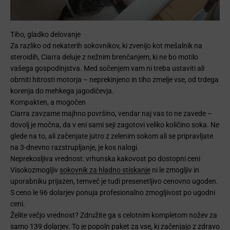
Tiho, gladko delovanje
Za razliko od nekaterih sokovnikov, ki zvenijo kot mešalnik na
steroidih, Ciarra deluje z nežnim brenčanjem, ki ne bo motilo
vašega gospodinjstva. Med sočenjem vam ni treba ustaviti ali
obrniti hitrosti motorja – neprekinjeno in tiho zmelje vse, od trdega
korenja do mehkega jagodičevja.
Kompakten, a mogočen
Ciarra zavzame majhno površino, vendar naj vas to ne zavede –
dovolj je močna, da v eni sami seji zagotovi veliko količino soka. Ne
glede na to, ali začenjate jutro z zelenim sokom ali se pripravljate
na 3-dnevno razstrupljanje, je kos nalogi.
Neprekosljiva vrednost: vrhunska kakovost po dostopni ceni
Visokozmogljiv
sokovnik za hladno stiskanje
ni le zmogljiv in
uporabniku prijazen, temveč je tudi presenetljivo cenovno ugoden.
S ceno le 96 dolarjev ponuja profesionalno zmogljivost po ugodni
ceni.
Želite večjo vrednost? Združite ga s celotnim kompletom nožev za
samo 139 dolarjev. To je popoln paket za vse, ki začenjajo z zdravo