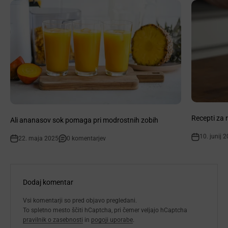
Recepti za 
Ali ananasov sok pomaga pri modrostnih zobih
10. junij 
22. maja 2025
0 komentarjev
Dodaj komentar
Vsi komentarji so pred objavo pregledani.
To spletno mesto ščiti hCaptcha, pri čemer veljajo hCaptcha
pravilnik o zasebnosti
in
pogoji uporabe
.