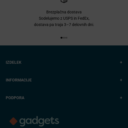
Brezplačna dostava
Sodelujemo z USPS in FedEx,
dostava pa traja 3–7 delovnih dni.
Pojdi na element 1
Pojdi na element 2
Pojdi na element 3
Pojdi na element 4
IZDELEK
+
INFORMACIJE
+
PODPORA
+