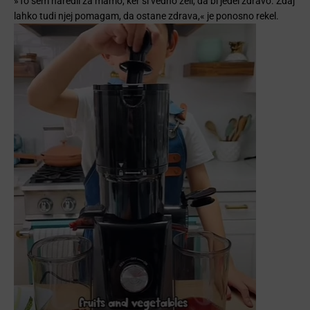
»To sem naredil za mamo, ker si vedno želi, da bi jedel zdravo. Zdaj
lahko tudi njej pomagam, da ostane zdrava,« je ponosno rekel.