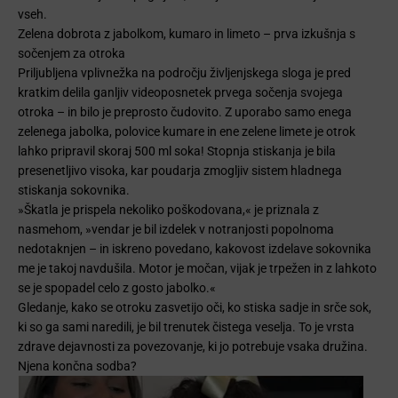
vseh.
Zelena dobrota z jabolkom, kumaro in limeto – prva izkušnja s
sočenjem za otroka
Priljubljena vplivnežka na področju življenjskega sloga je pred
kratkim delila ganljiv videoposnetek prvega sočenja svojega
otroka – in bilo je preprosto čudovito. Z uporabo samo enega
zelenega jabolka, polovice kumare in ene zelene limete je otrok
lahko pripravil skoraj 500 ml soka! Stopnja stiskanja je bila
presenetljivo visoka, kar poudarja zmogljiv sistem hladnega
stiskanja sokovnika.
»Škatla je prispela nekoliko poškodovana,« je priznala z
nasmehom, »vendar je bil izdelek v notranjosti popolnoma
nedotaknjen – in iskreno povedano, kakovost izdelave sokovnika
me je takoj navdušila. Motor je močan, vijak je trpežen in z lahkoto
se je spopadel celo z gosto jabolko.«
Gledanje, kako se otroku zasvetijo oči, ko stiska sadje in srče sok,
ki so ga sami naredili, je bil trenutek čistega veselja. To je vrsta
zdrave dejavnosti za povezovanje, ki jo potrebuje vsaka družina.
Njena končna sodba?