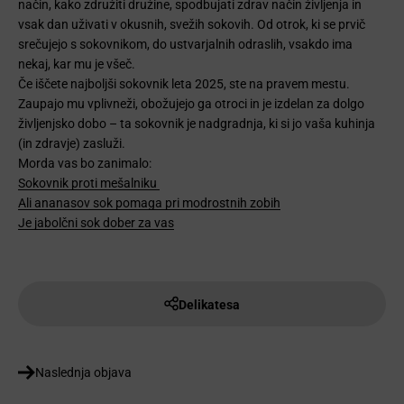
način, kako združiti družine, spodbujati zdrav način življenja in
vsak dan uživati ​​v okusnih, svežih sokovih. Od otrok, ki se prvič
srečujejo s sokovnikom, do ustvarjalnih odraslih, vsakdo ima
nekaj, kar mu je všeč.
Če iščete najboljši sokovnik leta 2025, ste na pravem mestu.
Zaupajo mu vplivneži, obožujejo ga otroci in je izdelan za dolgo
življenjsko dobo – ta sokovnik je nadgradnja, ki si jo vaša kuhinja
(in zdravje) zasluži.
Morda vas bo zanimalo:
Sokovnik proti mešalniku
Ali ananasov sok pomaga pri modrostnih zobih
Je jabolčni sok dober za vas
Delikatesa
Naslednja objava