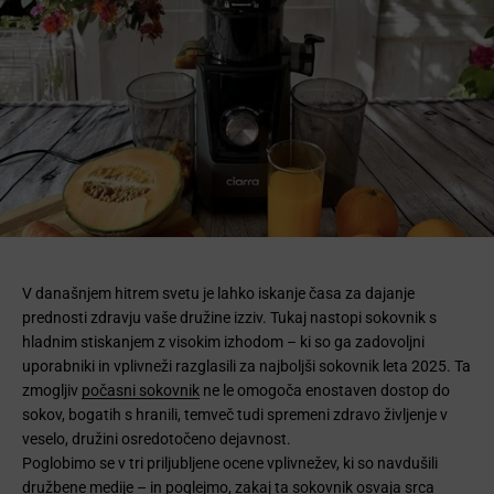
V današnjem hitrem svetu je lahko iskanje časa za dajanje
prednosti zdravju vaše družine izziv. Tukaj nastopi sokovnik s
hladnim stiskanjem z visokim izhodom – ki so ga zadovoljni
uporabniki in vplivneži razglasili za najboljši sokovnik leta 2025. Ta
zmogljiv
počasni sokovnik
ne le omogoča enostaven dostop do
sokov, bogatih s hranili, temveč tudi spremeni zdravo življenje v
veselo, družini osredotočeno dejavnost.
Poglobimo se v tri priljubljene ocene vplivnežev, ki so navdušili
družbene medije – in poglejmo, zakaj ta sokovnik osvaja srca