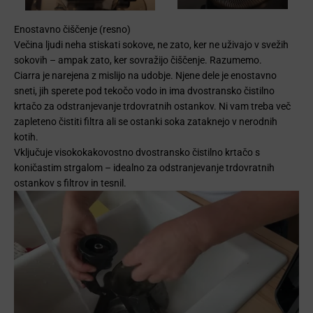
Enostavno čiščenje (resno)
Večina ljudi neha stiskati sokove, ne zato, ker ne uživajo v svežih
sokovih – ampak zato, ker sovražijo čiščenje. Razumemo.
Ciarra je narejena z mislijo na udobje. Njene dele je enostavno
sneti, jih sperete pod tekočo vodo in ima dvostransko čistilno
krtačo za odstranjevanje trdovratnih ostankov. Ni vam treba več
zapleteno čistiti filtra ali se ostanki soka zataknejo v nerodnih
kotih.
Vključuje visokokakovostno dvostransko čistilno krtačo s
koničastim strgalom – idealno za odstranjevanje trdovratnih
ostankov s filtrov in tesnil.