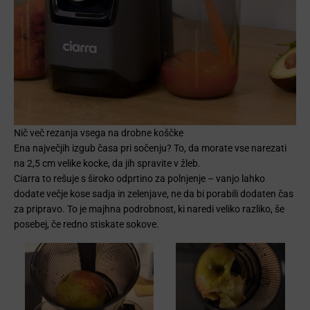
Nič več rezanja vsega na drobne koščke
Ena največjih izgub časa pri sočenju? To, da morate vse narezati
na 2,5 cm velike kocke, da jih spravite v žleb.
Ciarra to rešuje s široko odprtino za polnjenje – vanjo lahko
dodate večje kose sadja in zelenjave, ne da bi porabili dodaten čas
za pripravo. To je majhna podrobnost, ki naredi veliko razliko, še
posebej, če redno stiskate sokove.