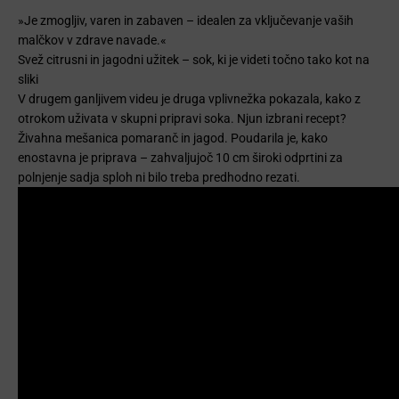
»Je zmogljiv, varen in zabaven – idealen za vključevanje vaših
malčkov v zdrave navade.«
Svež citrusni in jagodni užitek – sok, ki je videti točno tako kot na
sliki
V drugem ganljivem videu je druga vplivnežka pokazala, kako z
otrokom uživata v skupni pripravi soka. Njun izbrani recept?
Živahna mešanica pomaranč in jagod. Poudarila je, kako
enostavna je priprava – zahvaljujoč 10 cm široki odprtini za
polnjenje sadja sploh ni bilo treba predhodno rezati.