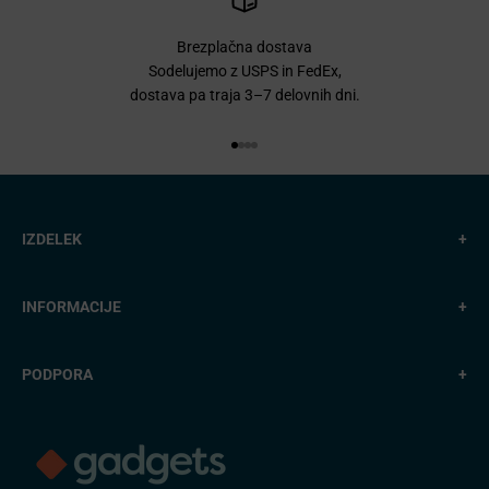
Brezplačna dostava
Sodelujemo z USPS in FedEx,
dostava pa traja 3–7 delovnih dni.
Pojdi na element 1
Pojdi na element 2
Pojdi na element 3
Pojdi na element 4
IZDELEK
+
INFORMACIJE
+
PODPORA
+