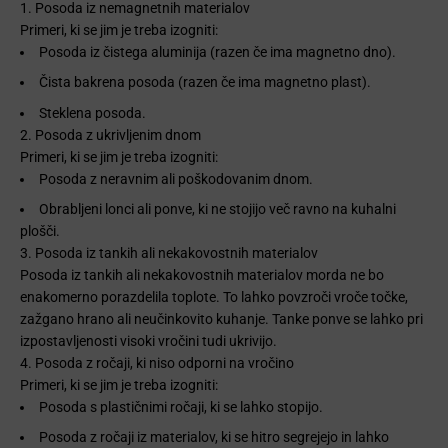
1. Posoda iz nemagnetnih materialov
Primeri, ki se jim je treba izogniti:
Posoda iz čistega aluminija (razen če ima magnetno dno).
Čista bakrena posoda (razen če ima magnetno plast).
Steklena posoda.
2. Posoda z ukrivljenim dnom
Primeri, ki se jim je treba izogniti:
Posoda z neravnim ali poškodovanim dnom.
Obrabljeni lonci ali ponve, ki ne stojijo več ravno na kuhalni
plošči.
3. Posoda iz tankih ali nekakovostnih materialov
Posoda iz tankih ali nekakovostnih materialov morda ne bo
enakomerno porazdelila toplote. To lahko povzroči vroče točke,
zažgano hrano ali neučinkovito kuhanje. Tanke ponve se lahko pri
izpostavljenosti visoki vročini tudi ukrivijo.
4. Posoda z ročaji, ki niso odporni na vročino
Primeri, ki se jim je treba izogniti:
Posoda s plastičnimi ročaji, ki se lahko stopijo.
Posoda z ročaji iz materialov, ki se hitro segrejejo in lahko