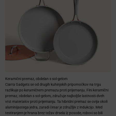
Keramični premaz, obdelan s sol-gelom
Ciarra Gadgets se od drugih kuhinjskih pripomočkov na trgu
razlikuje po keramičnem premazu proti prijemanju. Fini keramični
premaz, obdelan s sol-gelom, združuje najboljše lastnosti dveh
vrst materialov proti prijemanju. Ta hibridni premaz se ovija okoli
aluminijastega jedra, zaradi česar je združljiv z indukcijo. Med
testiranjem je hrana brez težav drsela iz posode, robovi so bili