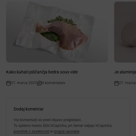
Kako kuhati piščančja bedra sous vide
Je aluminij
27. marca 2025
0 komentarjev
27. marca
Dodaj komentar
Vsi komentarji so pred objavo pregledani.
To spletno mesto ščiti hCaptcha, pri čemer veljajo hCaptcha
pravilnik o zasebnosti
in
pogoji uporabe
.