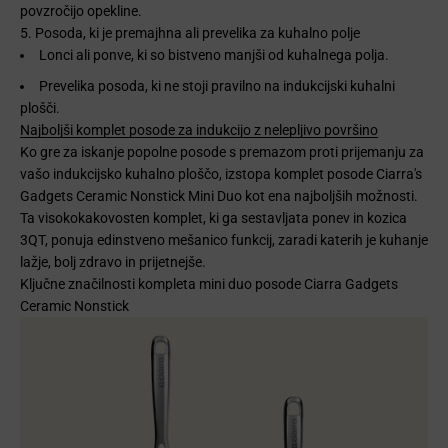
povzročijo opekline.
5. Posoda, ki je premajhna ali prevelika za kuhalno polje
Lonci ali ponve, ki so bistveno manjši od kuhalnega polja.
Prevelika posoda, ki ne stoji pravilno na indukcijski kuhalni
plošči.
Najboljši komplet posode za indukcijo z nelepljivo površino
Ko gre za iskanje popolne posode s premazom proti prijemanju za
vašo indukcijsko kuhalno ploščo, izstopa komplet posode Ciarra's
Gadgets Ceramic Nonstick Mini Duo kot ena najboljših možnosti.
Ta visokokakovosten komplet, ki ga sestavljata ponev in kozica
3QT, ponuja edinstveno mešanico funkcij, zaradi katerih je kuhanje
lažje, bolj zdravo in prijetnejše.
Ključne značilnosti kompleta mini duo posode Ciarra Gadgets
Ceramic Nonstick