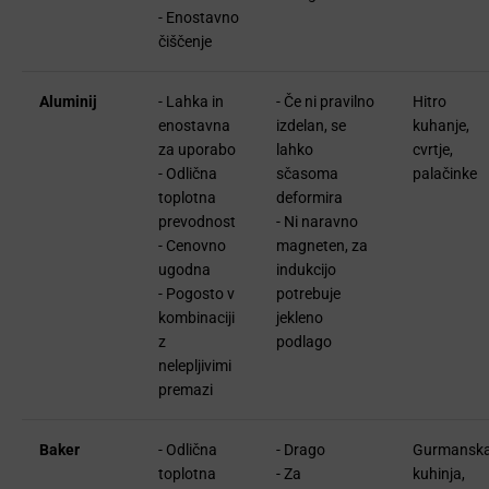
- Enostavno
čiščenje
Aluminij
- Lahka in
- Če ni pravilno
Hitro
enostavna
izdelan, se
kuhanje,
za uporabo
lahko
cvrtje,
- Odlična
sčasoma
palačinke
toplotna
deformira
prevodnost
- Ni naravno
- Cenovno
magneten, za
ugodna
indukcijo
- Pogosto v
potrebuje
kombinaciji
jekleno
z
podlago
nelepljivimi
premazi
Baker
- Odlična
- Drago
Gurmansk
toplotna
- Za
kuhinja,