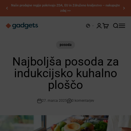
Preskoči na vsebino
Naše prodajne regije pokrivajo ZDA, EU in Združeno kraljestvo – nakupujte
zdaj >>
Kerry Gadgets
Odpri stran z raču
Odpri nakupova
Odpri iska
Odpri 
posoda
Najboljša posoda za
indukcijsko kuhalno
ploščo
27. marca 2025
0 komentarjev