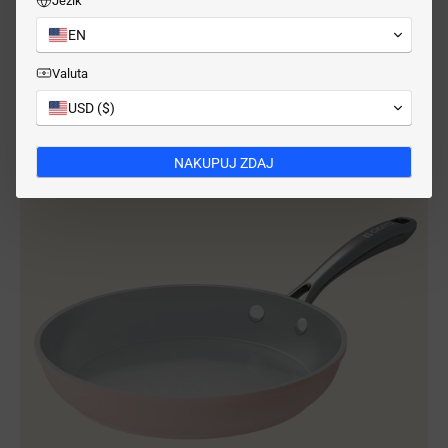
premazom proti prijemanju, ki ne vsebuje škodljivih kemikalij, kot
Jezik
so perfluorirane fosfatne kisline (PFOA), kadmij in svinec, kar
EN
zagotavlja varno in zdravo kuhanje. To ponev odlikuje njena
vzdržljivost – dokazano zdrži do
37-krat dlje
kot standardne
Valuta
keramične ponve s premazom proti prijemanju, ki se običajno
USD ($)
obrabijo že po 2–3 letih uporabe.
NAKUPUJ ZDAJ