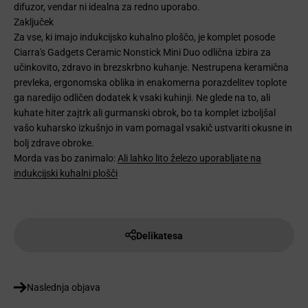
difuzor, vendar ni idealna za redno uporabo.
Zaključek
Za vse, ki imajo indukcijsko kuhalno ploščo, je komplet posode
Ciarra's Gadgets Ceramic Nonstick Mini Duo odlična izbira za
učinkovito, zdravo in brezskrbno kuhanje. Nestrupena keramična
prevleka, ergonomska oblika in enakomerna porazdelitev toplote
ga naredijo odličen dodatek k vsaki kuhinji. Ne glede na to, ali
kuhate hiter zajtrk ali gurmanski obrok, bo ta komplet izboljšal
vašo kuharsko izkušnjo in vam pomagal vsakič ustvariti okusne in
bolj zdrave obroke.
Morda vas bo zanimalo:
Ali lahko lito železo uporabljate na
indukcijski kuhalni plošči
Delikatesa
Naslednja objava