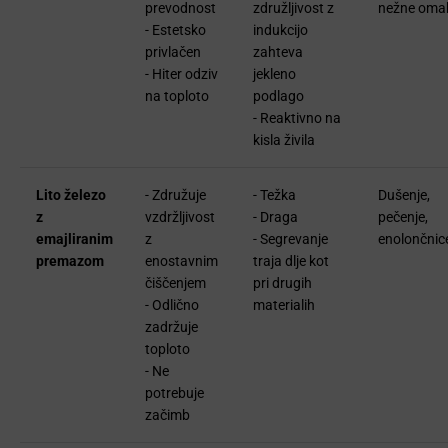
prevodnost
združljivost z
nežne oma
- Estetsko
indukcijo
privlačen
zahteva
- Hiter odziv
jekleno
na toploto
podlago
- Reaktivno na
kisla živila
Lito železo
- Združuje
- Težka
Dušenje,
z
vzdržljivost
- Draga
pečenje,
emajliranim
z
- Segrevanje
enolončnic
premazom
enostavnim
traja dlje kot
čiščenjem
pri drugih
- Odlično
materialih
zadržuje
toploto
- Ne
potrebuje
začimb