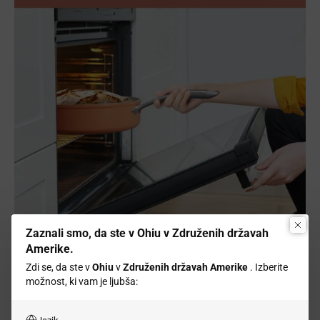
Zaznali smo, da ste v Ohiu v Združenih državah
Amerike.
Najboljša ponev za indukcijsko kuhalno ploščo
Zdi se, da ste v
Ohiu
v
Združenih državah Amerike
. Izberite
Keramična ponev proti prijemanju Ciarra Gadgets z nestrupenim
možnost, ki vam je ljubša:
premazom je ena najboljših možnosti za kuhanje na indukcijski
kuhalni plošči. Ta ponev je zasnovana z visokozmogljivim