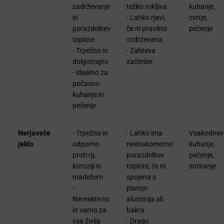
zadrževanje
težko rokljiva
kuhanje,
in
- Lahko rjavi,
cvrtje,
porazdelitev
če ni pravilno
pečenje
toplote
vzdrževana
- Trpežno in
- Zahteva
dolgotrajno
začimbe
- Idealno za
počasno
kuhanje in
pečenje
Nerjaveče
- Trpežno in
- Lahko ima
Vsakodnev
jeklo
odporno
neenakomerno
kuhanje,
proti rji,
porazdelitev
pečenje,
koroziji in
toplote, če ni
sotiranje
madežem
spojena s
-
plastjo
Nereaktivno
aluminija ali
in varno za
bakra
vsa živila
- Drago