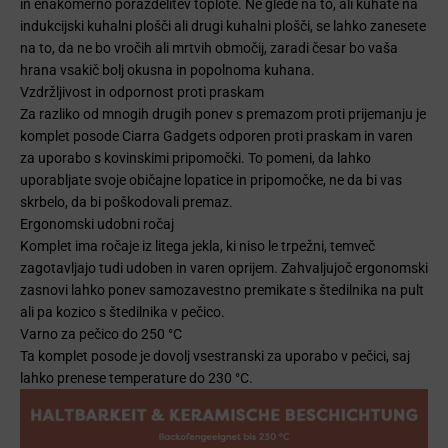
in enakomerno porazdelitev toplote. Ne glede na to, ali kuhate na
indukcijski kuhalni plošči ali drugi kuhalni plošči, se lahko zanesete
na to, da ne bo vročih ali mrtvih območij, zaradi česar bo vaša
hrana vsakič bolj okusna in popolnoma kuhana.
Vzdržljivost in odpornost proti praskam
Za razliko od mnogih drugih ponev s premazom proti prijemanju je
komplet posode Ciarra Gadgets odporen proti praskam in varen
za uporabo s kovinskimi pripomočki. To pomeni, da lahko
uporabljate svoje običajne lopatice in pripomočke, ne da bi vas
skrbelo, da bi poškodovali premaz.
Ergonomski udobni ročaj
Komplet ima ročaje iz litega jekla, ki niso le trpežni, temveč
zagotavljajo tudi udoben in varen oprijem. Zahvaljujoč ergonomski
zasnovi lahko ponev samozavestno premikate s štedilnika na pult
ali pa kozico s štedilnika v pečico.
Varno za pečico do 250 °C
Ta komplet posode je dovolj vsestranski za uporabo v pečici, saj
lahko prenese temperature do 230 °C.