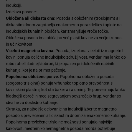
indukciji.
Izdelava posode:
Obložena ali diskasta dna:
Posoda s obloženim (troslojnim) ali
diskastim dnom zagotavlja enakomerno porazdelitev toplote na
indukcijskih kuhalnih ploščah, kar zmanjšuje vroče točke.
Obložena posoda ima običajno več plasti kovine za večjo trdnost
in učinkovitost.
V celoti magnetna kovina:
Posoda, izdelana v celoti iz magnetnih
kovin, ponuja odlično indukcijsko združljivost, vendar ima lahko ob
robu rahel hladnejši obroč, ki je opazen pri določenih načinih
kuhanja, kot je na primer pečenje.
Popolnoma obložene ponve:
Popolnoma obložena posoda
(pogosto trislojna) ponuja vrhunsko toplotno prevodnost s
kovinskimi plastmi, kot sta baker ali aluminij. Te ponve imajo lahko
hladnejši obroč in med segrevanjem povzročajo hrup, vendar so
idealne za dosledno kuhanje.
Skratka, za najboljše delovanje na indukciji izberite magnetno
posodo s prevlečenim ali diskastim dnom za enakomerno kuhanje.
Popolnoma prevlečene trislojne možnosti ponujajo najvišjo
kakovost, medtem ko nemagnetna posoda morda potrebuje