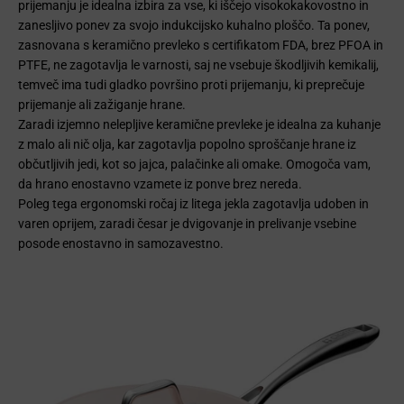
prijemanju je idealna izbira za vse, ki iščejo visokokakovostno in
zanesljivo ponev za svojo indukcijsko kuhalno ploščo. Ta ponev,
zasnovana s keramično prevleko s certifikatom FDA, brez PFOA in
PTFE, ne zagotavlja le varnosti, saj ne vsebuje škodljivih kemikalij,
temveč ima tudi gladko površino proti prijemanju, ki preprečuje
prijemanje ali zažiganje hrane.
Zaradi izjemno nelepljive keramične prevleke je idealna za kuhanje
z malo ali nič olja, kar zagotavlja popolno sproščanje hrane iz
občutljivih jedi, kot so jajca, palačinke ali omake. Omogoča vam,
da hrano enostavno vzamete iz ponve brez nereda.
Poleg tega ergonomski ročaj iz litega jekla zagotavlja udoben in
varen oprijem, zaradi česar je dvigovanje in prelivanje vsebine
posode enostavno in samozavestno.