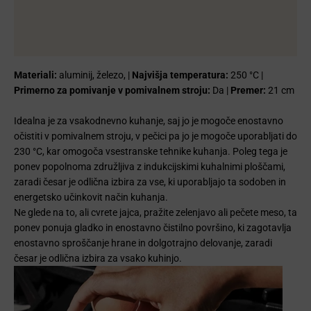
Materiali:
aluminij, železo, |
Najvišja temperatura:
250 °C |
Primerno za pomivanje v pomivalnem stroju:
Da |
Premer:
21 cm
Idealna je za vsakodnevno kuhanje, saj jo je mogoče enostavno
očistiti v pomivalnem stroju, v pečici pa jo je mogoče uporabljati do
230 °C, kar omogoča vsestranske tehnike kuhanja. Poleg tega je
ponev popolnoma združljiva z indukcijskimi kuhalnimi ploščami,
zaradi česar je odlična izbira za vse, ki uporabljajo ta sodoben in
energetsko učinkovit način kuhanja.
Ne glede na to, ali cvrete jajca, pražite zelenjavo ali pečete meso, ta
ponev ponuja gladko in enostavno čistilno površino, ki zagotavlja
enostavno sproščanje hrane in dolgotrajno delovanje, zaradi
česar je odlična izbira za vsako kuhinjo.