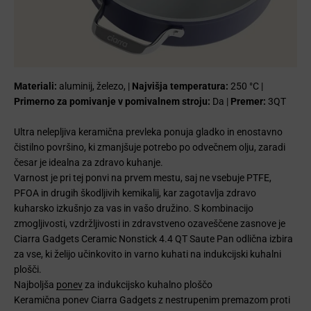
Materiali:
aluminij, železo, |
Najvišja temperatura:
250 °C |
Primerno za pomivanje v pomivalnem stroju:
Da |
Premer:
3QT
Ultra nelepljiva keramična prevleka ponuja gladko in enostavno
čistilno površino, ki zmanjšuje potrebo po odvečnem olju, zaradi
česar je idealna za zdravo kuhanje.
Varnost je pri tej ponvi na prvem mestu, saj ne vsebuje PTFE,
PFOA in drugih škodljivih kemikalij, kar zagotavlja zdravo
kuharsko izkušnjo za vas in vašo družino. S kombinacijo
zmogljivosti, vzdržljivosti in zdravstveno ozaveščene zasnove je
Ciarra Gadgets Ceramic Nonstick 4.4 QT Saute Pan odlična izbira
za vse, ki želijo učinkovito in varno kuhati na indukcijski kuhalni
plošči.
Najboljša
ponev
za indukcijsko kuhalno ploščo
Keramična ponev Ciarra Gadgets z nestrupenim premazom proti