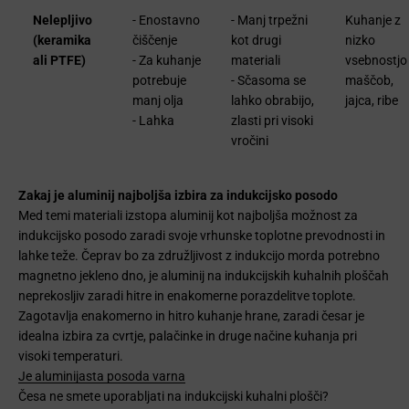
Nelepljivo
- Enostavno
- Manj trpežni
Kuhanje z
(keramika
čiščenje
kot drugi
nizko
ali PTFE)
- Za kuhanje
materiali
vsebnostjo
potrebuje
- Sčasoma se
maščob,
manj olja
lahko obrabijo,
jajca, ribe
- Lahka
zlasti pri visoki
vročini
Zakaj je aluminij najboljša izbira za indukcijsko posodo
Med temi materiali izstopa aluminij kot najboljša možnost za
indukcijsko posodo zaradi svoje vrhunske toplotne prevodnosti in
lahke teže. Čeprav bo za združljivost z indukcijo morda potrebno
magnetno jekleno dno, je aluminij na indukcijskih kuhalnih ploščah
neprekosljiv zaradi hitre in enakomerne porazdelitve toplote.
Zagotavlja enakomerno in hitro kuhanje hrane, zaradi česar je
idealna izbira za cvrtje, palačinke in druge načine kuhanja pri
visoki temperaturi.
Je aluminijasta posoda varna
Česa ne smete uporabljati na indukcijski kuhalni plošči?