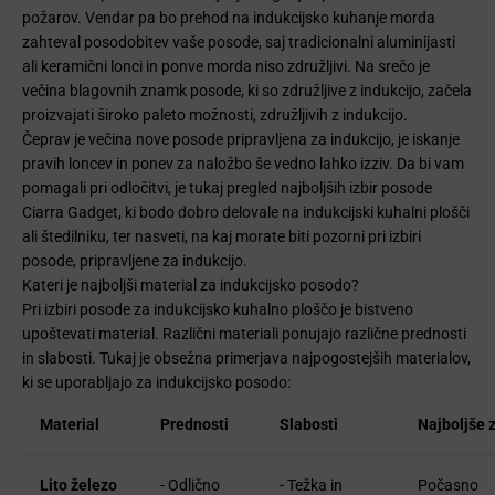
požarov. Vendar pa bo prehod na indukcijsko kuhanje morda
zahteval posodobitev vaše posode, saj tradicionalni aluminijasti
ali keramični lonci in ponve morda niso združljivi. Na srečo je
večina blagovnih znamk posode, ki so združljive z indukcijo, začela
proizvajati široko paleto možnosti, združljivih z indukcijo.
Čeprav je večina nove posode pripravljena za indukcijo, je iskanje
pravih loncev in ponev za naložbo še vedno lahko izziv. Da bi vam
pomagali pri odločitvi, je tukaj pregled najboljših izbir posode
Ciarra Gadget, ki bodo dobro delovale na indukcijski kuhalni plošči
ali štedilniku, ter nasveti, na kaj morate biti pozorni pri izbiri
posode, pripravljene za indukcijo.
Kateri je najboljši material za indukcijsko posodo?
Pri izbiri posode za indukcijsko kuhalno ploščo je bistveno
upoštevati material. Različni materiali ponujajo različne prednosti
in slabosti. Tukaj je obsežna primerjava najpogostejših materialov,
ki se uporabljajo za indukcijsko posodo:
Material
Prednosti
Slabosti
Najboljše 
Lito železo
- Odlično
- Težka in
Počasno