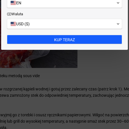
EN
Waluta
USD ($)
KUP TERAZ
steku metodą sous vide
 rozgrzanej kąpieli wodnej i gotuj przez zalecany czas (patrz krok 1). M
grzewa zamrożony stek do odpowiedniej temperatury, zachowując jednocz
 wyjmij go z torebki i osusz ręcznikami papierowymi. Wilgoć na powierzc
nię lub grill do wysokiej temperatury, a następnie smaż stek przez 30–60
asła.