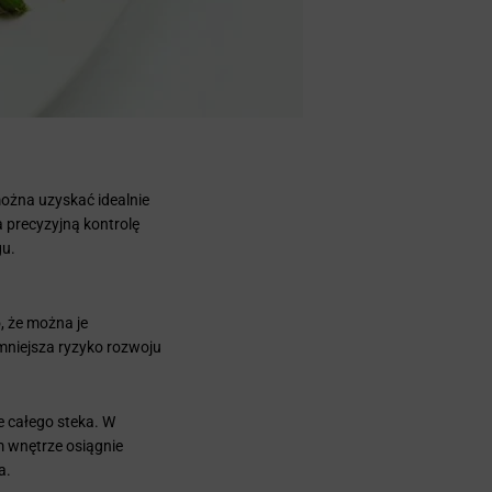
ożna uzyskać idealnie
 precyzyjną kontrolę
gu.
, że można je
mniejsza ryzyko rozwoju
 całego steka. W
m wnętrze osiągnie
a.