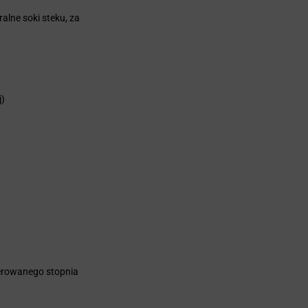
lne soki steku, za
j)
ferowanego stopnia