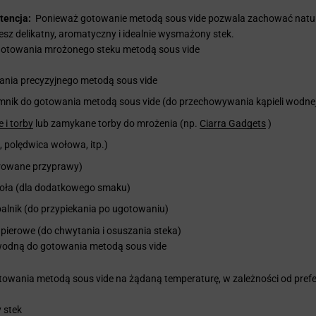
tencja:
Ponieważ gotowanie metodą sous vide pozwala zachować natura
z delikatny, aromatyczny i idealnie wysmażony stek.
gotowania mrożonego steku metodą sous vide
ania precyzyjnego metodą sous vide
mnik do gotowania metodą sous vide (do przechowywania kąpieli wodne
 i torby
lub zamykane torby do mrożenia (np.
Ciarra Gadgets
)
, polędwica wołowa, itp.)
ferowane przyprawy)
zioła (dla dodatkowego smaku)
 palnik (do przypiekania po ugotowaniu)
apierowe (do chwytania i osuszania steka)
 wodną do gotowania metodą sous vide
towania metodą sous vide na żądaną temperaturę, w zależności od pre
 stek