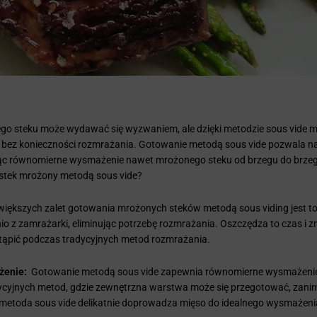
o steku może wydawać się wyzwaniem, ale dzięki metodzie sous vide m
o bez konieczności rozmrażania. Gotowanie metodą sous vide pozwala na
ąc równomierne wysmażenie nawet mrożonego steku od brzegu do brze
stek mrożony metodą sous vide?
większych zalet gotowania mrożonych steków metodą sous viding jest to
o z zamrażarki, eliminując potrzebę rozmrażania. Oszczędza to czas i z
stąpić podczas tradycyjnych metod rozmrażania.
żenie:
Gotowanie metodą sous vide zapewnia równomierne wysmażenie
dycyjnych metod, gdzie zewnętrzna warstwa może się przegotować, zani
metoda sous vide delikatnie doprowadza mięso do idealnego wysmażeni