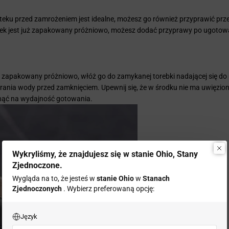
teku przed zamrożeniem jest idealne, możesz go również przyprawić pr
i stek jest już zapakowany próżniowo, możesz dodać przyprawy po ugoto
cze zapakowany próżniowo, włóż go do zamykanej torebki nadającej się do
ania wody przed zamknięciem. Upewnij się, że w środku nie ma uwięzio
nąć na wydajność gotowania.
Wykryliśmy, że znajdujesz się w stanie Ohio, Stany
Zjednoczone.
Wygląda na to, że jesteś w
stanie Ohio
w
Stanach
Zjednoczonych
. Wybierz preferowaną opcję:
Język