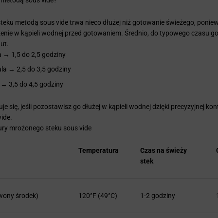
eku metodą sous vide trwa nieco dłużej niż gotowanie świeżego, ponie
żenie w kąpieli wodnej przed gotowaniem. Średnio, do typowego czasu g
ut.
a → 1,5 do 2,5 godziny
ala → 2,5 do 3,5 godziny
i → 3,5 do 4,5 godziny
e się, jeśli pozostawisz go dłużej w kąpieli wodnej dzięki precyzyjnej kon
ide.
ury mrożonego steku sous vide
Temperatura
Czas na świeży
stek
wony środek)
120°F (49°C)
1-2 godziny