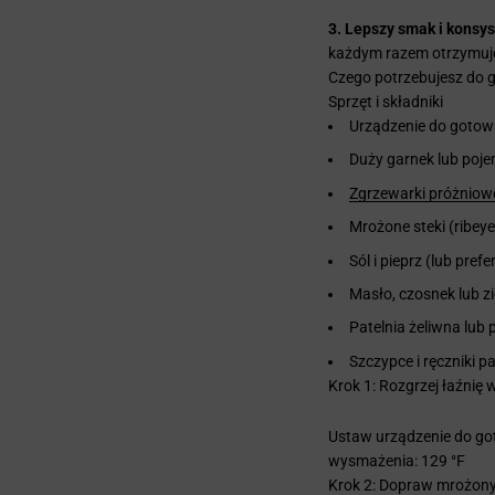
3. Lepszy smak i konsys
każdym razem otrzymujes
Czego potrzebujesz do 
Sprzęt i składniki
Urządzenie do gotow
Duży garnek lub poje
Zgrzewarki próżniowe
Mrożone steki (ribeye
Sól i pieprz (lub pre
Masło, czosnek lub 
Patelnia żeliwna lub
Szczypce i ręczniki p
Krok 1: Rozgrzej łaźnię
Ustaw urządzenie do go
wysmażenia:
129 °F
Krok 2: Dopraw mrożony