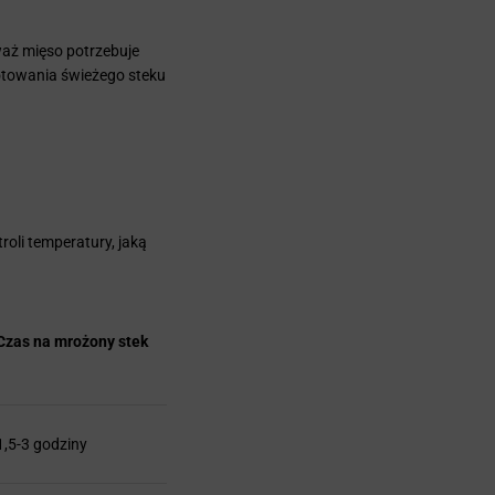
waż mięso potrzebuje
otowania świeżego steku
troli temperatury, jaką
Czas na mrożony stek
1,5-3 godziny