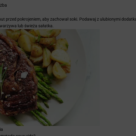
użba
nut przed pokrojeniem, aby zachował soki. Podawaj z ulubionymi dodatka
warzywa lub świeża sałatka.
ia
 metodą sous vide?