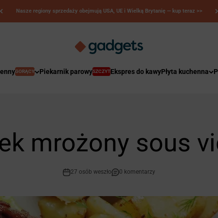
Nasze regiony sprzedaży obejmują USA, UE i Wielką Brytanię — kup teraz >>
Kerry Gadgets
henny
Piekarnik parowy
Ekspres do kawy
Płyta kuchenna
P
GORĄCY
SZCZYT
ek mrożony sous v
27 osób weszło
0 komentarzy