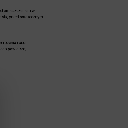
zed umieszczeniem w
waniu, przed ostatecznym
 mrożenia i usuń
nego powietrza,