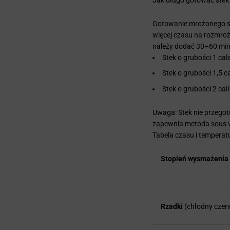
Gotowanie mrożonego st
więcej czasu na rozmro
należy dodać 30–60 min
Stek o grubości 1 cal
Stek o grubości 1,5 c
Stek o grubości 2 cal
Uwaga: Stek nie przegotuj
zapewnia metoda sous v
Tabela czasu i temperat
Stopień wysmażenia
Rzadki
(chłodny czer