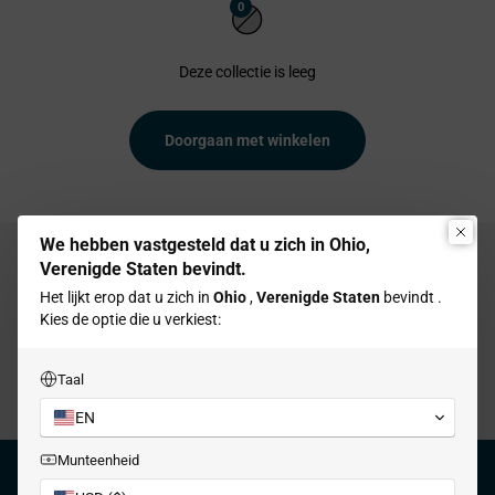
0
Deze collectie is leeg
Doorgaan met winkelen
We hebben vastgesteld dat u zich in Ohio,
Verenigde Staten bevindt.
Het lijkt erop dat u zich in
Ohio
,
Verenigde Staten
bevindt .
Gratis verzending
Kies de optie die u verkiest:
Wij werken samen met USPS en FedEx,
levering binnen 3-7 werkdagen.
Taal
EN
Naar artikel 1
Naar artikel 2
Naar artikel 3
Naar artikel 4
Munteenheid