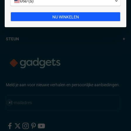
USD ($)
PRODUCT
+
NU WINKELEN
INFORMATIE
+
STEUN
+
Meld je aan voor nieuwe verhalen en persoonlijke aanbiedingen.
Abonneren
E-mailadres