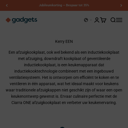
Naar inhoud
Jubileumkorting — Bespaar tot 35%
Kerry Gadgets
Accountpagina op
Winkelwagen o
Zoeken o
Naviga
Kerry EEN
Een afzuigkookplaat, ook wel bekend als een inductiekookplaat
met afzuiging, downdraft kookplaat of geventileerde
inductiekookplaat, is een keukenapparaat dat
inductiekooktechnologie combineert met een ingebouwd
ventilatiesysteem. Het is ontworpen om efficiënt te koken en te
ventileren in één apparaat, wat het ideaal maakt voor keukens
waar traditionele afzuigkappen niet geschikt zijn of waar een open
keukenontwerp gewenst is. Ervaar culinaire perfectie met de
Ciarra ONE afzuigkookplaat en verbeter uw keukenervaring.