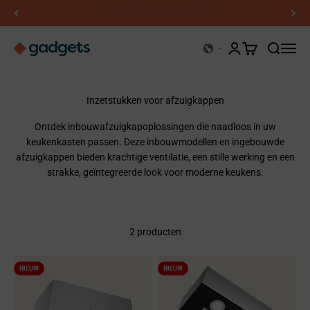
Naar inhoud
Profiteer van tot wel 30% korting op afzuigkappen >>
Kerry Gadgets
Accountpagina op
Winkelwagen o
Zoeken o
Naviga
Inzetstukken voor afzuigkappen
Ontdek inbouwafzuigkapoplossingen die naadloos in uw
keukenkasten passen. Deze inbouwmodellen en ingebouwde
afzuigkappen bieden krachtige ventilatie, een stille werking en een
strakke, geïntegreerde look voor moderne keukens.
2 producten
NIEUW
NIEUW