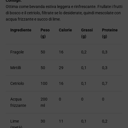
Consigli:
Ottima come bevanda estiva leggera e rinfrescante. Frullate i frutti
di bosco e il cetriolo, filtrate se lo desiderate, quindi mescolate con
acqua frizzante e succo di lime.
Ingrediente
Peso
Calorie
Grassi
Proteine
(g)
(g)
​​(g)
Fragole
50
16
0,2
0,3
Mirtilli
50
29
0,1
0,3
Cetriolo
100
16
0,1
0,7
Acqua
200
0
0
0
frizzante
ml
Lime
30
11
0,1
0,2
(metà)