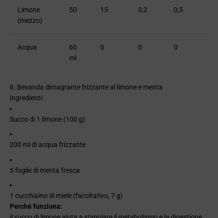
Limone
50
15
0,2
0,5
(mezzo)
Acqua
60
0
0
0
ml
6. Bevanda dimagrante frizzante al limone e menta
Ingredienti:
Succo di 1 limone (100 g)
200 ml di acqua frizzante
5 foglie di menta fresca
1 cucchiaino di miele (facoltativo, 7 g)
Perché funziona:
il succo di limone aiuta a stimolare il metabolismo e la digestione,