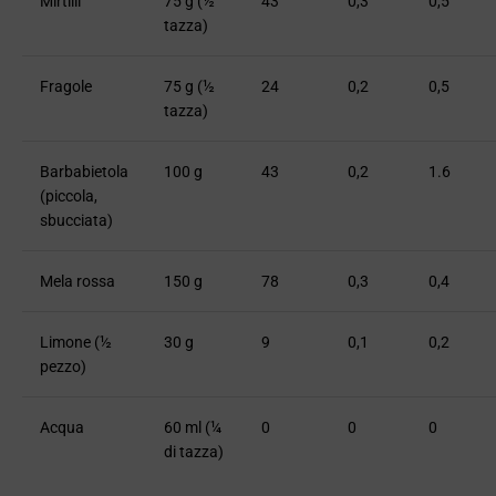
Mirtilli
75 g (½
43
0,3
0,5
tazza)
Fragole
75 g (½
24
0,2
0,5
tazza)
Barbabietola
100 g
43
0,2
1.6
(piccola,
sbucciata)
Mela rossa
150 g
78
0,3
0,4
Limone (½
30 g
9
0,1
0,2
pezzo)
Acqua
60 ml (¼
0
0
0
di tazza)