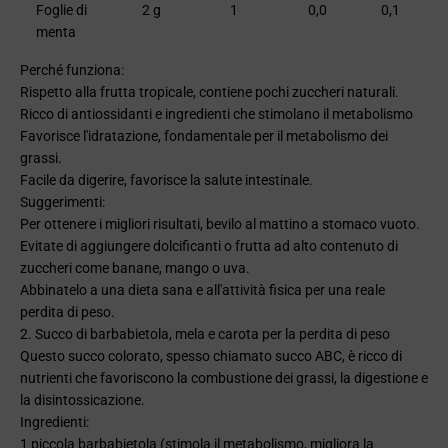
Foglie di
2 g
1
0,0
0,1
menta
Perché funziona:
Rispetto alla frutta tropicale, contiene pochi zuccheri naturali.
Ricco di antiossidanti e ingredienti che stimolano il metabolismo
Favorisce l'idratazione, fondamentale per il metabolismo dei
grassi.
Facile da digerire, favorisce la salute intestinale.
Suggerimenti:
Per ottenere i migliori risultati, bevilo al mattino a stomaco vuoto.
Evitate di aggiungere dolcificanti o frutta ad alto contenuto di
zuccheri come banane, mango o uva.
Abbinatelo a una dieta sana e all'attività fisica per una reale
perdita di peso.
2. Succo di barbabietola, mela e carota per la perdita di peso
Questo succo colorato, spesso chiamato succo ABC, è ricco di
nutrienti che favoriscono la combustione dei grassi, la digestione e
la disintossicazione.
Ingredienti:
1 piccola barbabietola (stimola il metabolismo, migliora la