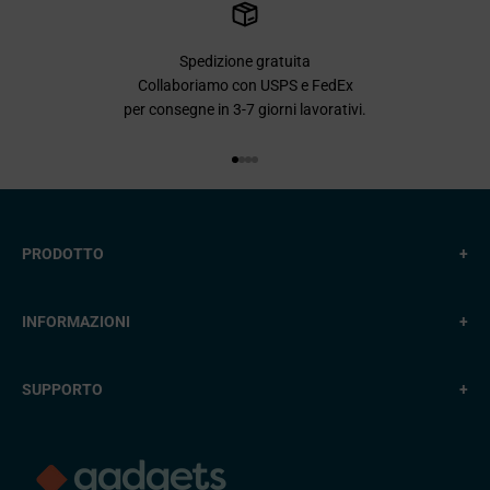
Spedizione gratuita
Collaboriamo con USPS e FedEx
per consegne in 3-7 giorni lavorativi.
Vai all'articolo 1
Vai all'articolo 2
Vai all'articolo 3
Vai all'articolo 4
PRODOTTO
+
INFORMAZIONI
+
SUPPORTO
+