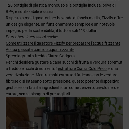
120 bottiglie di plastica monouso e la bottiglia inclusa, priva di
BPA, è riutilizzabile e sicura.
Rispetto a molti gasatori per bevande di fascia media, Fizzify offre
un design elegante, un funzionamento semplice e un notevole
impegno per la sostenibilità, il tutto a soli 119 dollari.
Potrebbero interessarti anche:
Come utilizzare il gasatore Fizzify per preparare l'acqua frizzante
Acqua gassata contro acqua frizzante
Spremiagrumi a freddo Ciarra Gadgets
Per chi desidera gustare a casa succhi di frutta e verdura spremuti
a freddo e ricchi di nutrienti, l'
estrattore Ciarra Cold Press
è una
vera rivoluzione. Mentre molti estrattori faticano con le verdure
fibrose o si intasano sotto pressione, questo potente dispositivo
gestisce con facilità ingredienti duri come zenzero, cavolo nero e
carote, senza bisogno di pre-tagliarli.