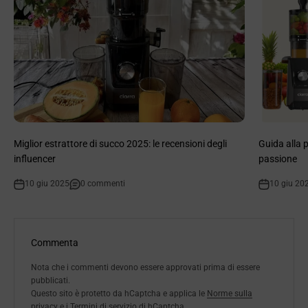
Miglior estrattore di succo 2025: le recensioni degli
Guida alla p
influencer
passione
10 giu 2025
0 commenti
10 giu 20
Commenta
Nota che i commenti devono essere approvati prima di essere
pubblicati.
Questo sito è protetto da hCaptcha e applica le
Norme sulla
privacy
e i
Termini di servizio
di hCaptcha.