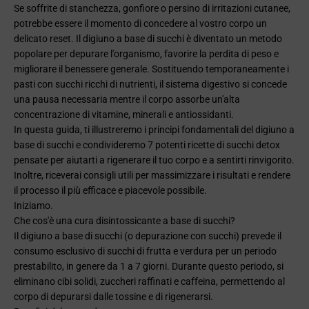
Se soffrite di stanchezza, gonfiore o persino di irritazioni cutanee,
potrebbe essere il momento di concedere al vostro corpo un
delicato reset. Il digiuno a base di succhi è diventato un metodo
popolare per depurare l'organismo, favorire la perdita di peso e
migliorare il benessere generale. Sostituendo temporaneamente i
pasti con succhi ricchi di nutrienti, il sistema digestivo si concede
una pausa necessaria mentre il corpo assorbe un'alta
concentrazione di vitamine, minerali e antiossidanti.
In questa guida, ti illustreremo i principi fondamentali del digiuno a
base di succhi e condivideremo 7 potenti ricette di succhi detox
pensate per aiutarti a rigenerare il tuo corpo e a sentirti rinvigorito.
Inoltre, riceverai consigli utili per massimizzare i risultati e rendere
il processo il più efficace e piacevole possibile.
Iniziamo.
Che cos'è una cura disintossicante a base di succhi?
Il digiuno a base di succhi (o depurazione con succhi) prevede il
consumo esclusivo di succhi di frutta e verdura per un periodo
prestabilito, in genere da 1 a 7 giorni. Durante questo periodo, si
eliminano cibi solidi, zuccheri raffinati e caffeina, permettendo al
corpo di depurarsi dalle tossine e di rigenerarsi.