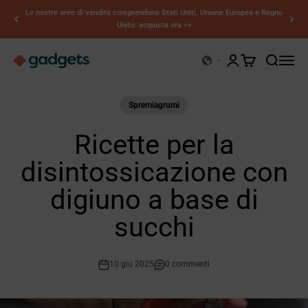
Vai al contenuto
Le nostre aree di vendita comprendono Stati Uniti, Unione Europea e Regno
Unito: acquista ora >>
Kerry Gadgets
Mostra account
Mostra il carrell
Mostra il 
Apri il
Spremiagrumi
Ricette per la
disintossicazione con
digiuno a base di
succhi
10 giu 2025
0 commenti