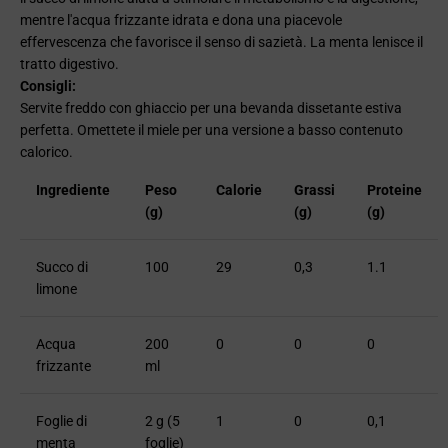
mentre l'acqua frizzante idrata e dona una piacevole
effervescenza che favorisce il senso di sazietà. La menta lenisce il
tratto digestivo.
Consigli:
Servite freddo con ghiaccio per una bevanda dissetante estiva
perfetta. Omettete il miele per una versione a basso contenuto
calorico.
Ingrediente
Peso
Calorie
Grassi
Proteine
(g)
(g)
​​(g)
Succo di
100
29
0,3
1.1
limone
Acqua
200
0
0
0
frizzante
ml
Foglie di
2 g (5
1
0
0,1
menta
foglie)