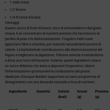
1 mela rossa
1/2 limone
1/4 di tazza d'acqua
Vantaggi:
Questo succo di frutti di bosco, ricco di antiossidanti e dal gusto
vivace, è un concentrato di nutrienti preziosi che favoriscono la
perdita di peso e la disintossicazione. Fragole e mele rosse
apportano fibre e vitamine, pur essendo naturalmente povere di
calorie. Le barbabietole contribuiscono alla disintossicazione del
fegato e migliorano la digestione. Il limone stimola il metabolismo
e dona una nota rinfrescante. Insieme, questi ingredienti creano
un succo delizioso che aiuta a depurare l'organismo, ridurre
l'infiammazione e promuovere la combustione dei grassi.
Ideale per chiunque desideri supportare un sano programma di
dimagrimento con una bevanda naturale e ricca di nutrienti.
Ingrediente
Quantità
Calorie
Grassi
Proteine
(kcal)
(g)
​​(g)