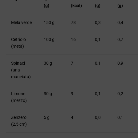
(g)
(kcal)
(g)
​​(g)
Mela verde
150 g
78
0,3
0,4
Cetriolo
100 g
16
0,1
0,7
(metà)
Spinaci
30 g
7
0,1
0,9
(una
manciata)
Limone
30 g
9
0,1
0,2
(mezzo)
Zenzero
5 g
4
0,0
0,1
(2,5 cm)