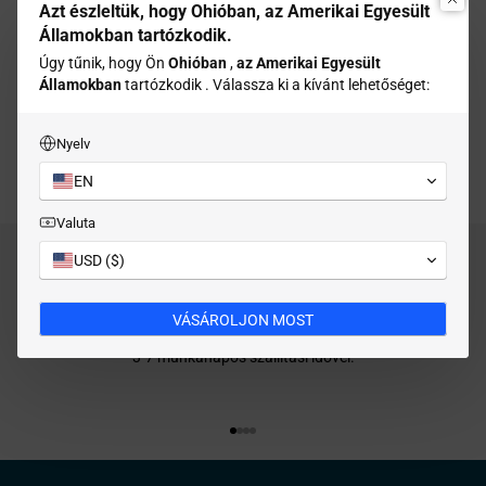
Írj valamit arról, hogy mit kapnak az ügyfeleid, ha feliratkoznak a
Azt észleltük, hogy Ohióban, az Amerikai Egyesült
hírleveledre.
Államokban tartózkodik.
Úgy tűnik, hogy Ön
Ohióban
,
az Amerikai Egyesült
Államokban
tartózkodik . Válassza ki a kívánt lehetőséget:
Email
Nyelv
Feliratkozás
EN
Valuta
USD ($)
Ingyenes szállítás
VÁSÁROLJON MOST
USPS és FedEx szolgáltatással dolgozunk,
3-7 munkanapos szállítási idővel.
Ugrás az 1. elemre
Ugrás a 2. elemre
Ugrás a 3. elemre
Ugrás a 4. elemre