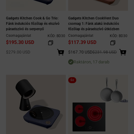
Gadgets Kitchen Cook & Go Trio:
Gadgets Kitchen CookVent Duo
Fánk indukciós főzőlap és elszívó
csomag 1: Fánk alakú indukciós
páraelszívó és serpenyő
főzőlap és páraelszívó útközben
Csomagajánlat
Csomagajánlat
KÓD: BD30
KÓD: BD30
$195.30 USD
$117.39 USD
Eladási ár
Eladási ár
Normál ár
$279.00 USD
$167.70 USD
$231.98 USD
Raktáron, 17 darab
ÚJ