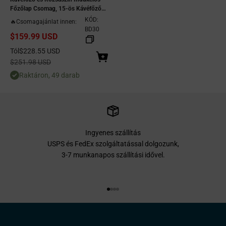
Főzőlap Csomag, 15-ös Kávéfőző
Intelligens Hőmérséklet
KÓD:
🔥Csomagajánlat innen:
Szabályozással + Egyetlen
BD30
$159.99 USD
Elektromos Indukciós Égőfej 4 Órás
Időzítővel
Eladási ár
Tól
$228.55 USD
Normál ár
$251.98 USD
Raktáron, 49 darab
Ingyenes szállítás
USPS és FedEx szolgáltatással dolgozunk,
3-7 munkanapos szállítási idővel.
Ugrás az 1. elemre
Ugrás a 2. elemre
Ugrás a 3. elemre
Ugrás a 4. elemre