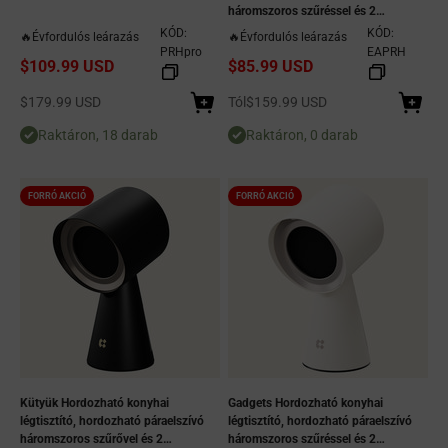
háromszoros szűréssel és 2
sebességes elszívóventilátorral -
KÓD:
KÓD:
🔥Évfordulós leárazás
🔥Évfordulós leárazás
Orangina
PRHpro
EAPRH
$109.99 USD
$85.99 USD
Eladási ár
Eladási ár
$179.99 USD
Tól
$159.99 USD
Raktáron, 18 darab
Raktáron, 0 darab
FORRÓ AKCIÓ
FORRÓ AKCIÓ
Kütyük Hordozható konyhai
Gadgets Hordozható konyhai
légtisztító, hordozható páraelszívó
légtisztító, hordozható páraelszívó
háromszoros szűrővel és 2
háromszoros szűréssel és 2