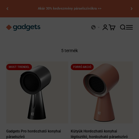
Ugrás a tartalomhoz
Akár 30% kedvezmény páraelszívókra >>
Kerry kütyük
Fiókoldal megnyitá
Kosár megnyitá
Keresés m
Navigá
5 termék
MOST TRENDEL
FORRÓ AKCIÓ
Gadgets Pro hordozható konyhai
Kütyük Hordozható konyhai
páraelszívó
légtisztító, hordozható páraelszívó