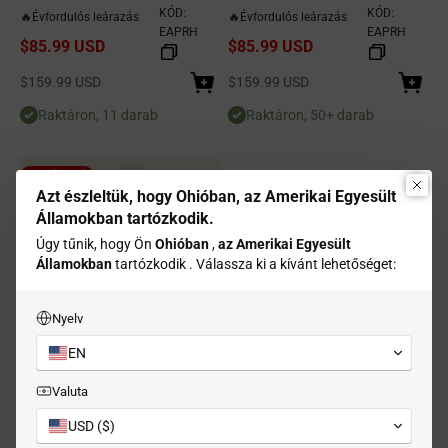
sebességes elszívóventilátorral -
sebességes elszívóventilátorral -
KÓD:
KÓD:
🔥Évfordulós leárazás
🔥Évfordulós leárazás
Shadow Noir
Ivory Mist
EAPRH
EAPRH
$85.99 USD
$85.99 USD
Eladási ár
Eladási ár
$159.99 USD
$159.99 USD
Raktáron, 11 darab
Raktáron, 50+ darab
FORRÓ AKCIÓ
Azt észleltük, hogy Ohióban, az Amerikai Egyesült
Államokban tartózkodik.
Úgy tűnik, hogy Ön
Ohióban
,
az Amerikai Egyesült
Államokban
tartózkodik . Válassza ki a kívánt lehetőséget:
Nyelv
EN
Kütyük Hordozható konyhai
Valuta
légtisztító, hordozható páraelszívó
háromszoros szűréssel és 2
USD ($)
sebességes elszívóventilátorral -
KÓD:
🔥Évfordulós leárazás