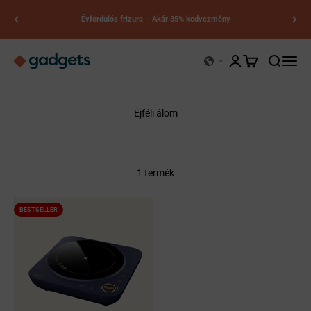
Ugrás a tartalomhoz
Évfordulós frizura – Akár 35% kedvezmény
Kerry kütyük
Fiókoldal megnyitá
Kosár megnyitá
Keresés m
Navigá
Éjféli álom
1 termék
BESTSELLER