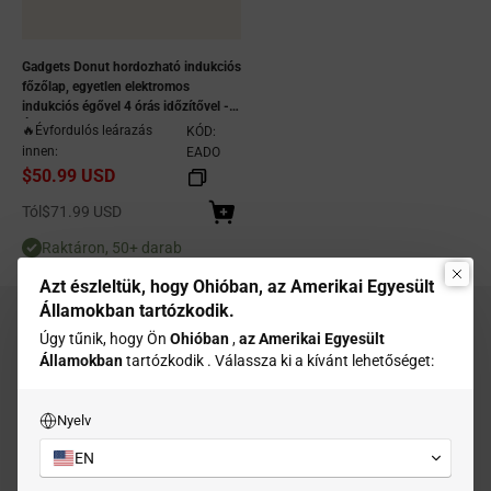
Gadgets Donut hordozható indukciós
főzőlap, egyetlen elektromos
indukciós égővel 4 órás időzítővel -
Éjféli álom - Dugaszolható kialakítás
🔥Évfordulós leárazás
KÓD:
innen:
EADO
$50.99 USD
Eladási ár
Tól
$71.99 USD
Raktáron, 50+ darab
Azt észleltük, hogy Ohióban, az Amerikai Egyesült
Államokban tartózkodik.
Úgy tűnik, hogy Ön
Ohióban
,
az Amerikai Egyesült
Államokban
tartózkodik . Válassza ki a kívánt lehetőséget:
Ingyenes szállítás
USPS és FedEx szolgáltatással dolgozunk,
Nyelv
3-7 munkanapos szállítási idővel.
EN