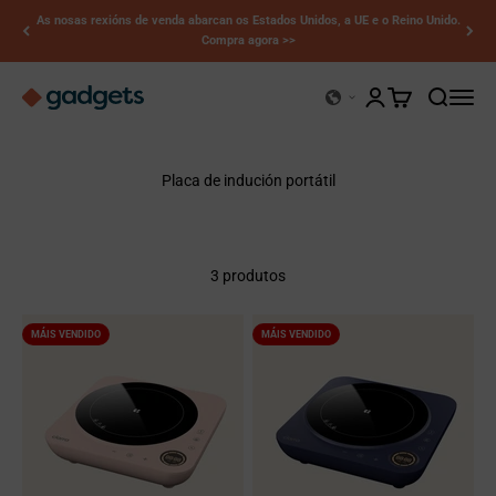
Saltar ao contido
As nosas rexións de venda abarcan os Estados Unidos, a UE e o Reino Unido.
Compra agora >>
Kerry Gadgets
Abrir páxina de con
Abrir cesta
Abrir busc
Abrir 
Placa de indución portátil
3 produtos
MÁIS VENDIDO
MÁIS VENDIDO