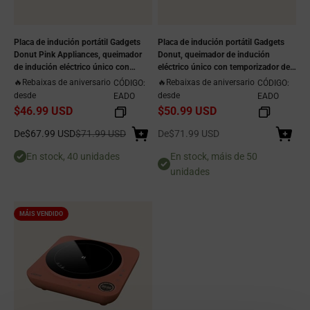
Placa de indución portátil Gadgets
Placa de indución portátil Gadgets
Donut Pink Appliances, queimador
Donut, queimador de indución
de indución eléctrico único con
eléctrico único con temporizador de
temporizador de 4 horas - Sakura
4 horas - Midnight Dream - Deseño
🔥Rebaixas de aniversario
🔥Rebaixas de aniversario
CÓDIGO:
CÓDIGO:
Candy - Deseño enchufable
enchufable
desde
desde
EADO
EADO
$46.99 USD
$50.99 USD
Prezo de venda
Prezo normal
Prezo de venda
De
$67.99 USD
$71.99 USD
De
$71.99 USD
En stock, 40 unidades
En stock, máis de 50
unidades
MÁIS VENDIDO