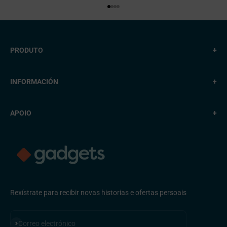
Ir ao elemento 1
Ir ao elemento 2
Ir ao elemento 3
Ir ao elemento 4
PRODUTO
+
INFORMACIÓN
+
APOIO
+
Rexístrate para recibir novas historias e ofertas persoais
Subscribirse
Correo electrónico