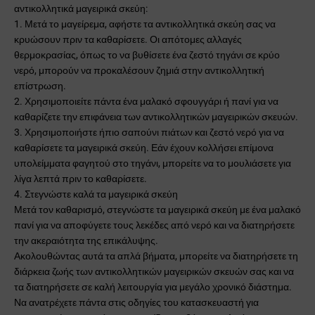
αντικολλητικά μαγειρικά σκεύη:
1. Μετά το μαγείρεμα, αφήστε τα αντικολλητικά σκεύη σας να
κρυώσουν πριν τα καθαρίσετε. Οι απότομες αλλαγές
θερμοκρασίας, όπως το να βυθίσετε ένα ζεστό τηγάνι σε κρύο
νερό, μπορούν να προκαλέσουν ζημιά στην αντικολλητική
επίστρωση.
2. Χρησιμοποιείτε πάντα ένα μαλακό σφουγγάρι ή πανί για να
καθαρίζετε την επιφάνεια των αντικολλητικών μαγειρικών σκευών.
3. Χρησιμοποιήστε ήπιο σαπούνι πιάτων και ζεστό νερό για να
καθαρίσετε τα μαγειρικά σκεύη. Εάν έχουν κολλήσει επίμονα
υπολείμματα φαγητού στο τηγάνι, μπορείτε να το μουλιάσετε για
λίγα λεπτά πριν το καθαρίσετε.
4. Στεγνώστε καλά τα μαγειρικά σκεύη
Μετά τον καθαρισμό, στεγνώστε τα μαγειρικά σκεύη με ένα μαλακό
πανί για να αποφύγετε τους λεκέδες από νερό και να διατηρήσετε
την ακεραιότητα της επικάλυψης.
Ακολουθώντας αυτά τα απλά βήματα, μπορείτε να διατηρήσετε τη
διάρκεια ζωής των αντικολλητικών μαγειρικών σκευών σας και να
τα διατηρήσετε σε καλή λειτουργία για μεγάλο χρονικό διάστημα.
Να ανατρέχετε πάντα στις οδηγίες του κατασκευαστή για