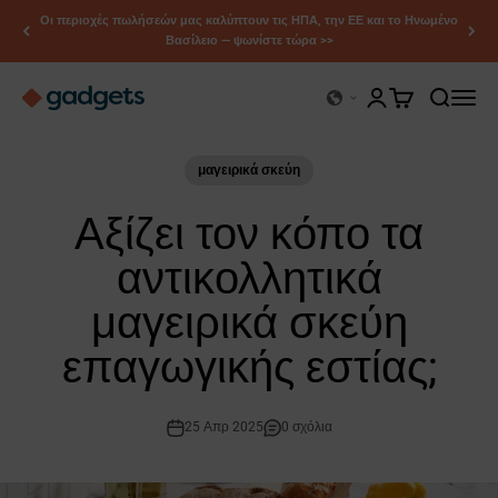
Μετάβαση στο περιεχόμενο
Οι περιοχές πωλήσεών μας καλύπτουν τις ΗΠΑ, την ΕΕ και το Ηνωμένο
Βασίλειο — ψωνίστε τώρα >>
Κέρι Γκάτζετς
Άνοιγμα σελίδας λ
Άνοιγμα καλαθι
Άνοιγμα α
Άνοιγ
μαγειρικά σκεύη
Αξίζει τον κόπο τα
αντικολλητικά
μαγειρικά σκεύη
επαγωγικής εστίας;
25 Απρ 2025
0 σχόλια