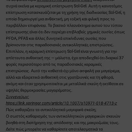
συχνά εκείνα με κεραμική επίστρωση Sol-Gel. Αυτή η καινοτόμος
επίστρωση κατασκευάζεται με τη χρήση της διαδικασίας Sol-Gel, η
οποία δημιουργεί μια ανθεκτική, μη τοξική και φιλική προς το
περιβάλλον επιφάνεια. Το βασικό πλεονέκτημα αυτού του τύπου
επίστρωσης είναι ότι δεν περιέχει επιβλαβείς χημικές ουσίες όπως
PFOA, PFAS και άλλες δυνητικά επικίνδυνες ουσίες που
βρίσκονται στις παραδοσιακές αντικολλητικές επιστρώσεις.
Επιπλέον, η κεραμική επίστρωση Sol-Gel είναι γνωστή για την
απίστευτα ανθεκτική της — μάλιστα, έχει αποδειχθεί ότι διαρκεί 37
φορές περισσότερο από τις παραδοσιακές κεραμικές
επιστρώσεις. Αυτό την καθιστά όχι μόνο ασφαλή για μαγείρεμα,
αλλά και εξαιρετικά ανθεκτική στις γρατζουνιές και τη φθορά,
ακόμη και όταν χρησιμοποιείται με μεταλλικά σκεύη ή εκτίθεται σε
υψηλές θερμοκρασίες μαγειρέματος.
Συγγενεύων:
https://link.springer.com/article/10.1007/s10971-018-4713-z
Πώς καθαρίζετε τα αντικολλητικά μαγειρικά σκεύη;
Ο σωστός καθαρισμός των αντικολλητικών μαγειρικών σκευών
βοηθά στη διατήρηση της απόδοσης και της μακροζωίας τους.
Δείτε πώς μπορείτε να καθαρίσετε αποτελεσματικά τα