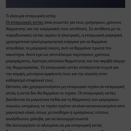
Τι είναι μια επαγωγική εστία;
Οι επαγωγικές εστίες
είναι γνωστές για τους γρήγορους χρόνους
θέρμανσης και την ενεργειακή τους απόδοση. Σε αντίθεση με τις
παραδοσιακές εστίες αερίου ή ηλεκτρικές, η επαγωγική μαγειρική
χρησιμοποιεί ηλεκτρομαγνητική ενέργεια για να θερμάνει
απευθείας τα μαγειρικά σκεύη, αντί να θερμαίνει πρώτα τον
καυστήρα. Αυτό έχει ως αποτέλεσμα ταχύτερους χρόνους
μαγειρέματος, λιγότερη απώλεια θερμότητας και πιο ακριβή έλεγχο
της θερμοκρασίας. Οι επαγωγικές εστίες επιλέγονται συχνά για
την κομψή, μοντέρνα εμφάνισή τους και την εύκολη στον
καθαρισμό επιφάνειά τους.
Ωστόσο, εάν χρησιμοποιήσετε μη επαγωγικό τηγάνι σε επαγωγική
εστία, η εστία δεν θα θερμάνει το τηγάνι. Οι επαγωγικές εστίες
βασίζονται σε μαγνητικά πεδία για τη θέρμανση των μαγειρικών
σκευών, επομένως το τηγάνι πρέπει να είναι κατασκευασμένο από
μαγνητικό υλικό, όπως χυτοσίδηρο ή ορισμένους τύπους
ανοξείδωτου χάλυβα, για να λειτουργεί σωστά.
Θα λειτουργήσει το αλουμίνιο σε μια επαγωγική εστία;