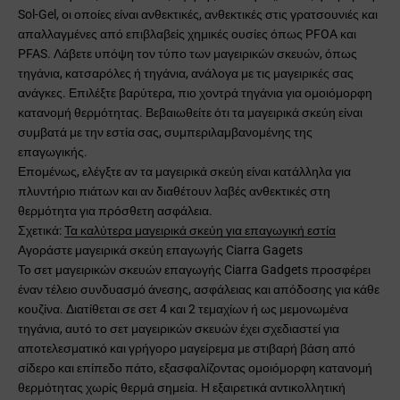
Sol-Gel, οι οποίες είναι ανθεκτικές, ανθεκτικές στις γρατσουνιές και
απαλλαγμένες από επιβλαβείς χημικές ουσίες όπως PFOA και
PFAS. Λάβετε υπόψη τον τύπο των μαγειρικών σκευών, όπως
τηγάνια, κατσαρόλες ή τηγάνια, ανάλογα με τις μαγειρικές σας
ανάγκες. Επιλέξτε βαρύτερα, πιο χοντρά τηγάνια για ομοιόμορφη
κατανομή θερμότητας. Βεβαιωθείτε ότι τα μαγειρικά σκεύη είναι
συμβατά με την εστία σας, συμπεριλαμβανομένης της
επαγωγικής.
Επομένως, ελέγξτε αν τα μαγειρικά σκεύη είναι κατάλληλα για
πλυντήριο πιάτων και αν διαθέτουν λαβές ανθεκτικές στη
θερμότητα για πρόσθετη ασφάλεια.
Σχετικά:
Τα καλύτερα μαγειρικά σκεύη για επαγωγική εστία
Αγοράστε μαγειρικά σκεύη επαγωγής Ciarra Gagets
Το σετ μαγειρικών σκευών επαγωγής Ciarra Gadgets προσφέρει
έναν τέλειο συνδυασμό άνεσης, ασφάλειας και απόδοσης για κάθε
κουζίνα. Διατίθεται σε σετ 4 και 2 τεμαχίων ή ως μεμονωμένα
τηγάνια, αυτό το σετ μαγειρικών σκευών έχει σχεδιαστεί για
αποτελεσματικό και γρήγορο μαγείρεμα με στιβαρή βάση από
σίδερο και επίπεδο πάτο, εξασφαλίζοντας ομοιόμορφη κατανομή
θερμότητας χωρίς θερμά σημεία. Η εξαιρετικά αντικολλητική