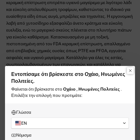
κεραμική επίστρωση επιτρέπει υγιεινό μαγείρεμα με λιγότερο λάδι
και εύκολη απελευθέρωση τροφίμων, καθιστώντας το ιδανικό για
ευαίσθητα είδη όπως αυγά, μπριζόλες και τηγανίτες. Η εργονομική
λαβή από χυτοσίδηρο εξασφαλίζει άνετο κράτημα και εύκολη
ευελιξία, ενώ το μαγειρικό σκεύος πλένεται στο πλυντήριο πιάτων
για εύκολο καθάρισμα. Κατασκευασμένο με μη τοξική,
πιστοποιημένη από τον FDA κεραμική επίστρωση, απαλλαγμένο
από επιβλαβείς χημικές ουσίες όπως PTFE και PFOA, εγγυάται
ασφαλές και υγιεινό μαγείρεμα. Κατάλληλο για όλες τις εστίες,
συμπεριλαμβανομένων των επαγωγικών, και κατάλληλο για
φούρνο έως 450°F, αυτό το σετ μαγειρικών σκευών συνδυάζει
Εντοπίσαμε ότι βρίσκεστε στο Οχάιο, Ηνωμένες
ανθεκτικότητα, ασφάλεια και στυλ για μια ανώτερη εμπειρία
Πολιτείες.
μαγειρέματος.
Φαίνεται ότι βρίσκεστε στο
Οχάιο
,
Ηνωμένες Πολιτείες
.
Επιλέξτε την επιλογή που προτιμάτε:
Γλώσσα
EN
Νόμισμα