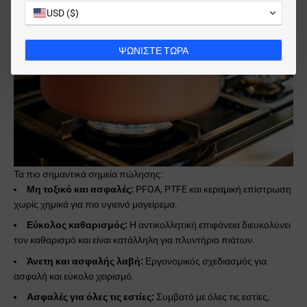
USD ($)
ΨΩΝΙΣΤΕ ΤΩΡΑ
Τα πιο σημαντικά σημεία πώλησης:
Μη τοξικό και ασφαλές:
PFOA, PTFE και κεραμική επίστρωση
χωρίς χημικά για πιο υγιεινό μαγείρεμα.
Εύκολος καθαρισμός:
Η αντικολλητική επιφάνεια διευκολύνει
τον καθαρισμό και είναι κατάλληλη για πλυντήριο πιάτων.
Άνετη και ασφαλής λαβή:
Εργονομικός σχεδιασμός για
ασφαλή και εύκολο χειρισμό.
Ασφαλές για όλες τις εστίες:
Συμβατό με όλες τις εστίες,