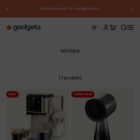
Přejít na obsah
Využijte slevu až 30 % na digestoře >>
Kerry Gadgets
Otevřít stránku účt
Otevřít košík
Otevřít vy
Otevří
NOVINKA
15 produktů
NOVÝ
TRENDY NYNÍ