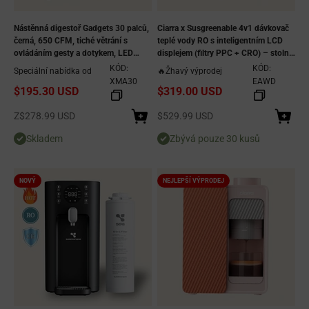
Nástěnná digestoř Gadgets 30 palců,
Ciarra x Susgreenable 4v1 dávkovač
černá, 650 CFM, tiché větrání s
teplé vody RO s inteligentním LCD
ovládáním gesty a dotykem, LED
displejem (filtry PPC + CRO) – stolní
osvětlení, s potrubím/bez potrubí,
systém reverzní osmózy, okamžitý
KÓD:
KÓD:
Speciální nabídka od
🔥Žhavý výprodej
energeticky úsporná
ohřev za 3 sekundy, 5 teplotních
XMA30
EAWD
$195.30 USD
$319.00 USD
režimů a ekologická účinnost 3:1 od
čistého odpadu
Prodejní cena
Prodejní cena
Z
$278.99 USD
$529.99 USD
Skladem
Zbývá pouze 30 kusů
NOVÝ
NEJLEPŠÍ VÝPRODEJ