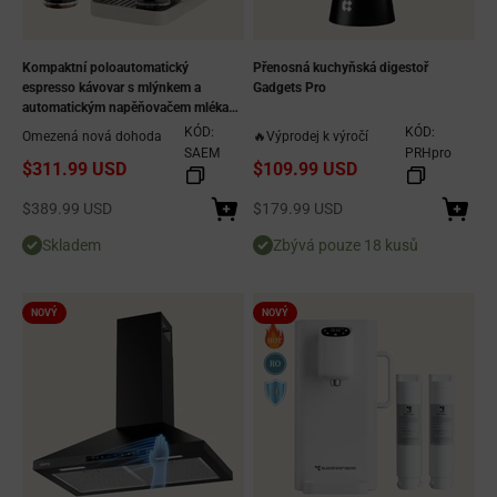
Kompaktní poloautomatický
Přenosná kuchyňská digestoř
espresso kávovar s mlýnkem a
Gadgets Pro
automatickým napěňovačem mléka
pro malé kuchyně od Gadgets
KÓD:
KÓD:
Omezená nová dohoda
🔥Výprodej k výročí
SAEM
PRHpro
$311.99 USD
$109.99 USD
Prodejní cena
Prodejní cena
$389.99 USD
$179.99 USD
Skladem
Zbývá pouze 18 kusů
NOVÝ
NOVÝ