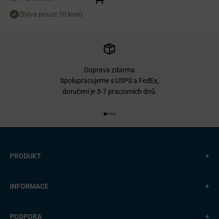
Zbývá pouze 30 kusů
Doprava zdarma
Spolupracujeme s USPS a FedEx,
doručení je 3-7 pracovních dnů.
Přejít na položku 1
Přejít na položku 2
Přejít na položku 3
Přejít na položku 4
PRODUKT
+
INFORMACE
+
PODPORA
+