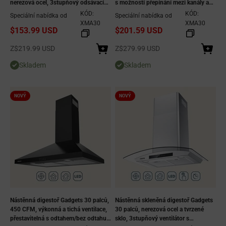
nerezová ocel, 3stupňový odsávací
s možností přepínání mezi kanály a
ventilátor, ovládání tlačítkem, LED
bez nich, ovládání tlačítkem,
KÓD:
KÓD:
Speciální nabídka od
Speciální nabídka od
osvětlení - černá
nerezová kuchyňská digestoř
XMA30
XMA30
$153.99 USD
$201.59 USD
Prodejní cena
Prodejní cena
Z
$219.99 USD
Z
$279.99 USD
Skladem
Skladem
NOVÝ
NOVÝ
Nástěnná digestoř Gadgets 30 palců,
Nástěnná skleněná digestoř Gadgets
450 CFM, výkonná a tichá ventilace,
30 palců, nerezová ocel a tvrzené
přestavitelná s odtahem/bez odtahu,
sklo, 3stupňový ventilátor s