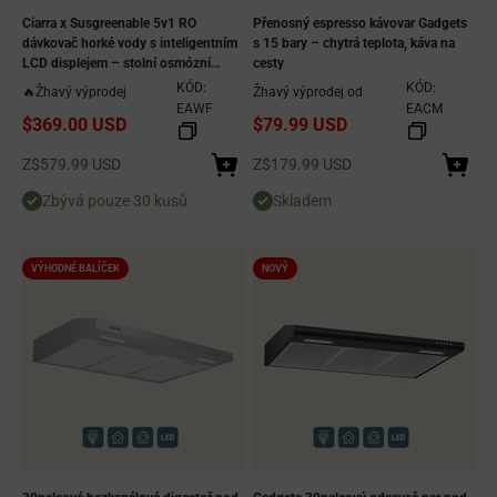
Ciarra x Susgreenable 5v1 RO
Přenosný espresso kávovar Gadgets
dávkovač horké vody s inteligentním
s 15 bary – chytrá teplota, káva na
LCD displejem – stolní osmózní
cesty
systém, okamžitý ohřev za 3 sekundy,
KÓD:
KÓD:
🔥Žhavý výprodej
Žhavý výprodej od
4 nastavení teploty, nádrž o objemu
EAWF
EACM
$369.00 USD
$79.99 USD
4,2 l a ekologická účinnost 2:1 při
čištění od odpadu
Prodejní cena
Prodejní cena
Z
$579.99 USD
Z
$179.99 USD
Zbývá pouze 30 kusů
Skladem
VÝHODNÉ BALÍČEK
NOVÝ