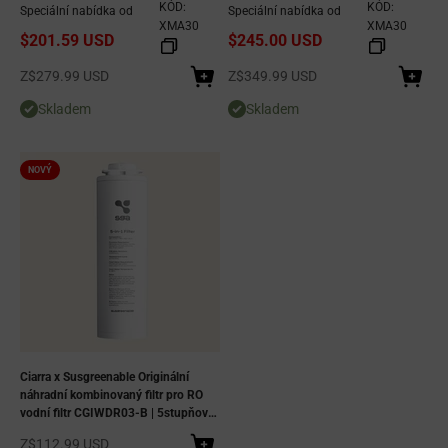
ovládání tlačítkem, kuchyňská
dotykovým ovládáním, s potrubím
KÓD:
KÓD:
Speciální nabídka od
Speciální nabídka od
digestoř z nerezové oceli - černá
nebo bez potrubí
XMA30
XMA30
$201.59 USD
$245.00 USD
Prodejní cena
Prodejní cena
Z
$279.99 USD
Z
$349.99 USD
Skladem
Skladem
NOVÝ
Ciarra x Susgreenable Originální
náhradní kombinovaný filtr pro RO
vodní filtr CGIWDR03-B | 5stupňový
filtr s reverzní osmózou
Prodejní cena
Z
$112.99 USD