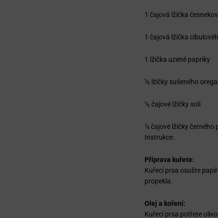
1 čajová lžička česneko
1 čajová lžička cibulové
1 lžička uzené papriky
½ lžičky sušeného oreg
½ čajové lžičky soli
¼ čajové lžičky černého 
Instrukce:
Příprava kuřete:
Kuřecí prsa osušte papí
propekla.
Olej a koření:
Kuřecí prsa potřete oli