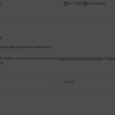
ů
21. 5. 2025
0 komentářů
ř
 jsou před zveřejněním moderovány.
ěn službou hCaptcha a vztahují se na něj
Zásady ochrany osobních údajů
a
Podmí
cha.
E-mail