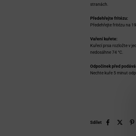
stranách.
Předehřejte fritézu:
Předehřejte fritézu na 1
Vaření kuřete:
Kuřecí prsa rozložte v je
nedosáhne 74 °C.
Odpočinek před podává
Nechte kuře 5 minut odp
Sdílet