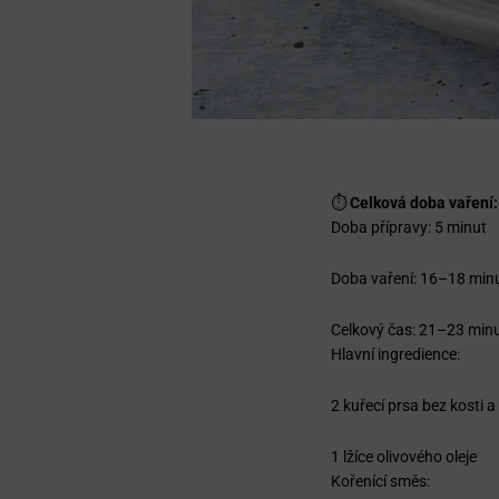
⏱️
Celková doba vaření:
Doba přípravy: 5 minut
Doba vaření: 16–18 min
Celkový čas: 21–23 min
Hlavní ingredience:
2 kuřecí prsa bez kosti a
1 lžíce olivového oleje
Kořenící směs: