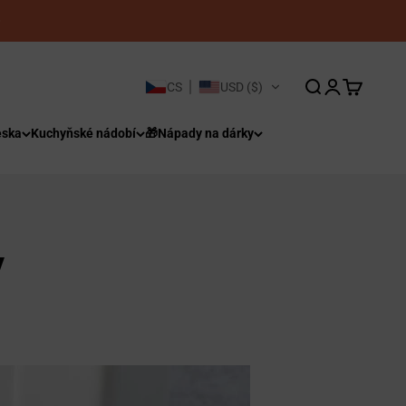
Otevřít vyhledáván
Otevřít stránku
Otevřít koš
CS
USD ($)
eska
Kuchyňské nádobí
🎁Nápady na dárky
y