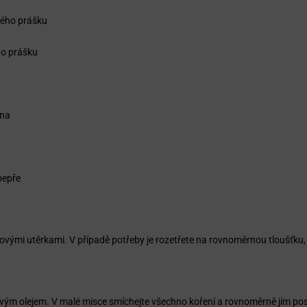
vého prášku
ho prášku
ana
pepře
rovými utěrkami. V případě potřeby je rozetřete na rovnoměrnou tloušťku
vovým olejem. V malé misce smíchejte všechno koření a rovnoměrně jím po