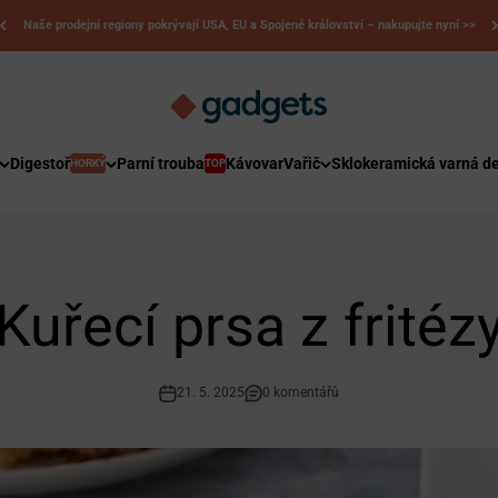
🎁Nápady na dárky
Kerry Gadgets
Digestoř
Parní trouba
Kávovar
Vařič
Sklokeramická varná d
HORKÝ
TOP
Kuřecí prsa z fritéz
21. 5. 2025
0 komentářů