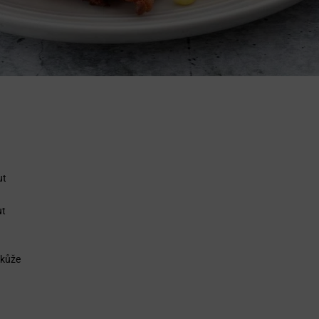
ut
ut
 kůže