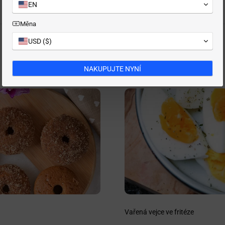
EN
Měna
USD ($)
NAKUPUJTE NYNÍ
Vařená vejce ve fritéze