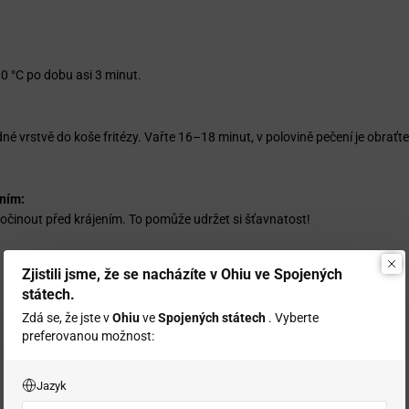
90 °C po dobu asi 3 minut.
dné vrstvě do koše fritézy. Vařte 16–18 minut, v polovině pečení je obraťte
ním:
očinout před krájením. To pomůže udržet si šťavnatost!
Zjistili jsme, že se nacházíte v Ohiu ve Spojených
státech.
Zdá se, že jste v
Ohiu
ve
Spojených státech
. Vyberte
preferovanou možnost:
Jazyk