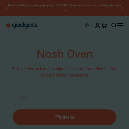
Přejít na obsah
Naše prodejní regiony pokrývají USA, EU a Spojené království – nakupujte nyní
>>
Kerry Gadgets
Otevřít stránku účt
Otevřít košík
Otevřít vy
Otevří
Nosh Oven
Získejte přístup k našim nejnovějším zprávám přihlášením k
odběru našeho newsletteru.
E-mail
Odeslat