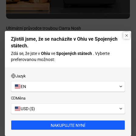
Ultimátní průvodce troubou Ciarra Nosh
Zjistili jsme, že se nacházíte v Ohiu ve Spojených
Domácí vaření bude brzy mnohem jednodušší! Rozlučte se s
státech.
odvěkým bojem o dosažení dokonalé rovnováhy mezi křupavou a
šťavnatou texturou. Pečicí trouba Ciarra Nosh způsobila
Zdá se, že jste v
Ohiu
ve
Spojených státech
. Vyberte
revoluci...
preferovanou možnost:
8. 8. 2024
Jazyk
EN
Měna
USD ($)
NAKUPUJTE NYNÍ