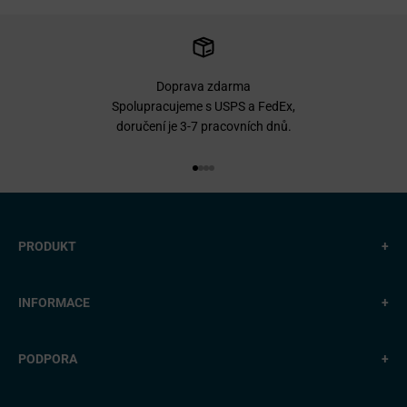
Doprava zdarma
Spolupracujeme s USPS a FedEx,
doručení je 3-7 pracovních dnů.
Přejít na položku 1
Přejít na položku 2
Přejít na položku 3
Přejít na položku 4
PRODUKT
+
INFORMACE
+
PODPORA
+