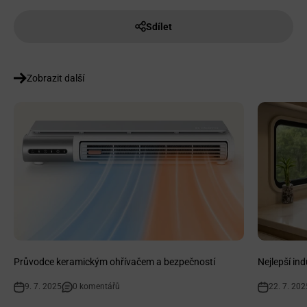
Sdílet
Zobrazit další
Průvodce keramickým ohřívačem a bezpečností
Nejlepší in
9. 7. 2025
0 komentářů
22. 7. 202