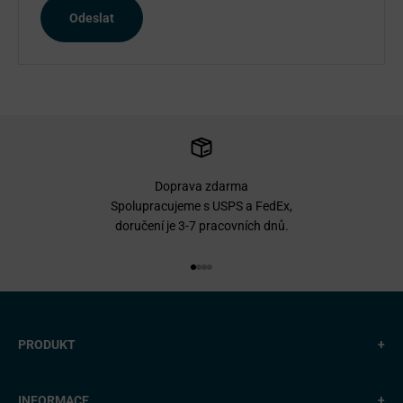
Odeslat
Doprava zdarma
Spolupracujeme s USPS a FedEx,
doručení je 3-7 pracovních dnů.
Přejít na položku 1
Přejít na položku 2
Přejít na položku 3
Přejít na položku 4
PRODUKT
+
INFORMACE
+