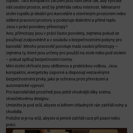
topidlo. Tato kompaktní zařízení jsou navržena tak, aby vyhřála
váš osobní prostor, aniž by přehřála celou místnost. Miniaturní
stolní topidlo je ideální pro kanceláře s otevřeným prostorem nebo
sdílené pracovní prostory a poskytuje diskrétní a přímé teplo.
Jsou v práci povoleny přímotopy?
Ano, přímotopy jsou v práci často povoleny, zejména pokud se
používají zodpovědně a v souladu s bezpečnostními pokyny pro
kancelář. Mnoho pracovišť povoluje malá osobní přímotopy –
zejména ty, které jsou určeny pro použití na stole nebo pod stolem
– pokud splňují bezpečnostní normy.
Mini stolní ohřívače jsou oblíbenou a praktickou volbou. Jsou
kompaktní, energeticky úsporné a disponují vestavěnými
bezpečnostními prvky, jako je ochrana proti převrácení a
automatické vypnutí.
Pro kancelářské prostředí jsou ještě vhodnější díky svému
víceúčelovému designu:
Umístěte je pod stůl, abyste si během chladných rán zahřáli nohy a
chodidla.
Položte si je na stůl, abyste si jemně zahřáli ruce při psaní nebo
práci.