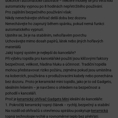
dokonce i automatické časovače – některé modely se pro větší klid
automaticky vypnou po 8 hodinách nepřetržitého používání.
Pro zajištění bezpečného používání však:
Nikdy nenechávejte ohřívač delší dobu bez dozoru
Nenechávejte ho zapnutý během spánku, pokud nemá funkci
automatického vypnutí.
Ujistěte se, že je na stabilním, nehořlavém povrchu
Uchovávejte mimo dosah papírů, látek nebo jiných hořlavých
materiálů
Jaký topný systém je nejlepší do kanceláře?
Při výběru topidla pro kancelářské použití jsou klíčovými faktory
bezpečnost, velikost, hladina hluku a účinnost. Tradiční topidla
mohou představovat riziko požáru, zejména pokud jsou umístěna
na kobercích, používána s prodlužovacími kabely nebo ponechána
bez dozoru. Proto je keramické mini topidlo, jako je to od Gadgets,
ideálním řešením – je navrženo s ohledem na bezpečnost a
pohodlí v kanceláři.
Proč je
keramický ohřívač Gadgets Mini
ideální do kanceláře:
1. Pokročilý keramický topný článek – rychlý, bezpečný a stabilní
Na rozdíl od ohřívačů s otevřenou spirálou poskytuje
keramická
topná
technologie rychlé a rovnoměrné teplo bez přehřátí.