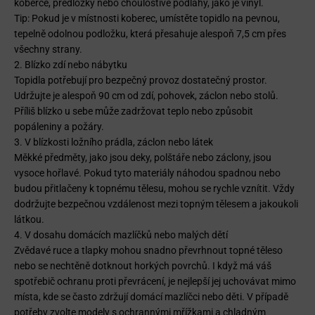
koberce, předložky nebo choulostivé podlahy, jako je vinyl.
Tip: Pokud je v místnosti koberec, umístěte topidlo na pevnou,
tepelně odolnou podložku, která přesahuje alespoň 7,5 cm přes
všechny strany.
2. Blízko zdí nebo nábytku
Topidla potřebují pro bezpečný provoz dostatečný prostor.
Udržujte je alespoň 90 cm od zdí, pohovek, záclon nebo stolů.
Příliš blízko u sebe může zadržovat teplo nebo způsobit
popáleniny a požáry.
3. V blízkosti ložního prádla, záclon nebo látek
Měkké předměty, jako jsou deky, polštáře nebo záclony, jsou
vysoce hořlavé. Pokud tyto materiály náhodou spadnou nebo
budou přitlačeny k topnému tělesu, mohou se rychle vznítit. Vždy
dodržujte bezpečnou vzdálenost mezi topným tělesem a jakoukoli
látkou.
4. V dosahu domácích mazlíčků nebo malých dětí
Zvědavé ruce a tlapky mohou snadno převrhnout topné těleso
nebo se nechtěně dotknout horkých povrchů. I když má váš
spotřebič ochranu proti převrácení, je nejlepší jej uchovávat mimo
místa, kde se často zdržují domácí mazlíčci nebo děti. V případě
potřeby zvolte modely s ochrannými mřížkami a chladným