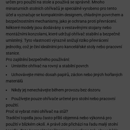
určen pro použití na stole a používá se správně. Mnoho
miniaturních stolních ohřívačů je speciálně vyrobeno pro tento
účel a vyznačuje se kompaktním designem, chladným povrchem a
bezpečnostními mechanismy, jako je ochrana proti převrácení.
Některé modely jsou dodávány s vestavěnými stojany nebo
montážními konzolami, které udržují ohřívač stabilní a bezpečně
umístěný. Tyto vlastnosti výrazně snižují riziko převrácení
jednotky, což je činí ideálními pro kancelářské stoly nebo pracovní
stanice.
Pro zajištění bezpečného používání:
Umístěte ohřívač na rovný a stabilní povrch
Uchovávejte mimo dosah papírů, záclon nebo jiných hořlavých
materiálů
Nikdy jej nenechávejte během provozu bez dozoru
Používejte pouze ohřívače určené pro stolní nebo pracovní
použití.
Proč si vybrat mini ohřívač na stůl?
Tradiční topidla jsou často příliš objemná nebo výkonná pro
použití v blízkém okolí. A právě zde přichází na řadu malý stolní