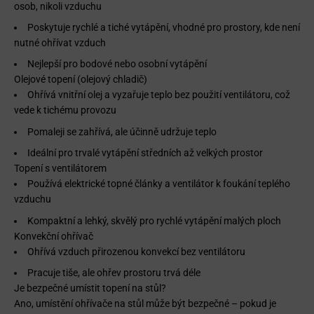
osob, nikoli vzduchu
Poskytuje rychlé a tiché vytápění, vhodné pro prostory, kde není
nutné ohřívat vzduch
Nejlepší pro bodové nebo osobní vytápění
Olejové topení (olejový chladič)
Ohřívá vnitřní olej a vyzařuje teplo bez použití ventilátoru, což
vede k tichému provozu
Pomaleji se zahřívá, ale účinně udržuje teplo
Ideální pro trvalé vytápění středních až velkých prostor
Topení s ventilátorem
Používá elektrické topné články a ventilátor k foukání teplého
vzduchu
Kompaktní a lehký, skvělý pro rychlé vytápění malých ploch
Konvekční ohřívač
Ohřívá vzduch přirozenou konvekcí bez ventilátoru
Pracuje tiše, ale ohřev prostoru trvá déle
Je bezpečné umístit topení na stůl?
Ano, umístění ohřívače na stůl může být bezpečné – pokud je