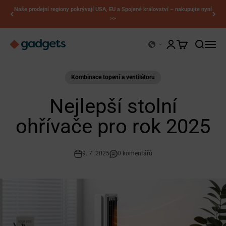
Přejít na obsah
Naše prodejní regiony pokrývají USA, EU a Spojené království – nakupujte nyní
>>
Kerry Gadgets
Otevřít stránku účt
Otevřít košík
Otevřít vy
Otevří
Kombinace topení a ventilátoru
Nejlepší stolní
ohřívače pro rok 2025
9. 7. 2025
0 komentářů