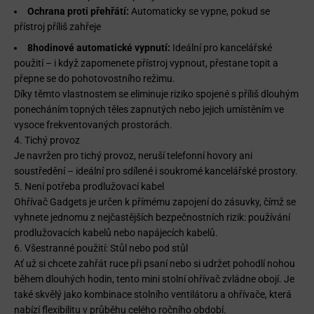
Ochrana proti přehřátí:
Automaticky se vypne, pokud se
přístroj příliš zahřeje
8hodinové automatické vypnutí:
Ideální pro kancelářské
použití – i když zapomenete přístroj vypnout, přestane topit a
přepne se do pohotovostního režimu.
Díky těmto vlastnostem se eliminuje riziko spojené s příliš dlouhým
ponecháním topných těles zapnutých nebo jejich umístěním ve
vysoce frekventovaných prostorách.
4. Tichý provoz
Je navržen pro tichý provoz, neruší telefonní hovory ani
soustředění – ideální pro sdílené i soukromé kancelářské prostory.
5. Není potřeba prodlužovací kabel
Ohřívač Gadgets je určen k přímému zapojení do zásuvky, čímž se
vyhnete jednomu z nejčastějších bezpečnostních rizik: používání
prodlužovacích kabelů nebo napájecích kabelů.
6. Všestranné použití: Stůl nebo pod stůl
Ať už si chcete zahřát ruce při psaní nebo si udržet pohodlí nohou
během dlouhých hodin, tento mini stolní ohřívač zvládne obojí. Je
také skvělý jako kombinace stolního ventilátoru a ohřívače, která
nabízí flexibilitu v průběhu celého ročního období.