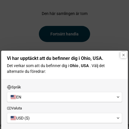
Den här samlingen är tom
Fortsätt handla
Vi har upptäckt att du befinner dig i Ohio, USA.
Det verkar som att du befinner dig i
Ohio
,
USA
. Välj det
alternativ du föredrar:
Språk
EN
Valuta
Kundservice
Säker betalning
USD ($)
dtjänstens e-postadress:
Säkra betalningsalternativ för s