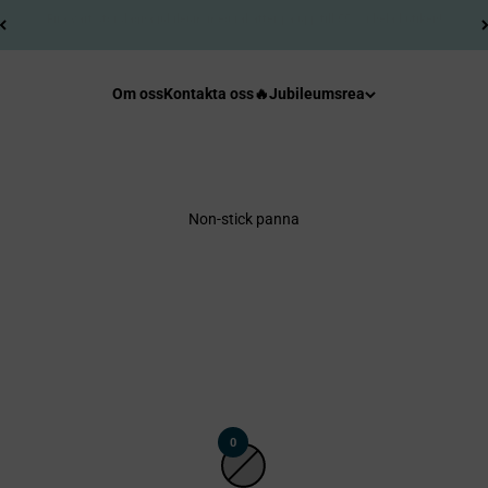
Fri frakt + 30 dagars returrätt.
Om oss
Kontakta oss
🔥Jubileumsrea
Non-stick panna
0