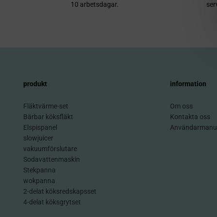
10 arbetsdagar.
ser
produkt
information
Fläktvärme-set
Om oss
Bärbar köksfläkt
Kontakta oss
Elspispanel
Användarmanu
slowjuicer
vakuumförslutare
Sodavattenmaskin
Stekpanna
wokpanna
2-delat köksredskapsset
4-delat köksgrytset