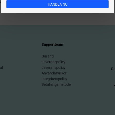
vice@ciarragadgets.com
transaktioner.
HANDLA NU
Supportteam
Garanti
Leveranspolicy
al
Leveranspolicy
Re
Användarvillkor
Integritetspolicy
Betalningsmetoder
Pr