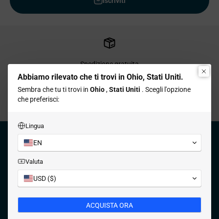
Iscriviti
Spedizione gratuita
Collaboriamo con USPS e FedEx
Abbiamo rilevato che ti trovi in ​​Ohio, Stati Uniti.
per consegne in 3-7 giorni lavorativi.
Sembra che tu ti trovi in
​​Ohio
,
Stati Uniti
. Scegli l'opzione
che preferisci:
Vai all'articolo 1
Vai all'articolo 2
Vai all'articolo 3
Vai all'articolo 4
Lingua
EN
PRODOTTO
+
Valuta
USD ($)
INFORMAZIONI
+
ACQUISTA ORA
SUPPORTO
+