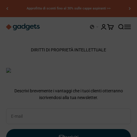
Vai al contenuto
Approfitta di sconti fino al 30% sulle cappe aspiranti >>
Kerry Gadgets
Mostra account
Mostra il carrell
Mostra il 
Apri il
DIRITTI DI PROPRIETÀ INTELLETTUALE
Descrivi brevemente i vantaggi che i tuoi clienti otterranno
iscrivendosi alla tua newsletter.
E-mail