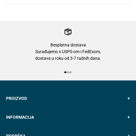
Besplatna dostava
Surađujemo s USPS-om i FedExom,
dostava u roku od 3-7 radnih dana.
Idi na stavku 1
Idi na stavku 2
Idi na stavku 3
Idi na stavku 4
PROIZVOD
+
INFORMACIJA
+
PODRŠKA
+