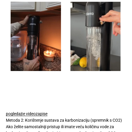
We detected you're in Ohio, United States.
It seems that you are in
Ohio
,
United States
. Choose the
option you prefer:
pogledajte videozapise
Metoda 2: Korištenje sustava za karbonizaciju (spremnik s CO2)
Language
Ako želite samostalniji pristup ili imate veću količinu vode za