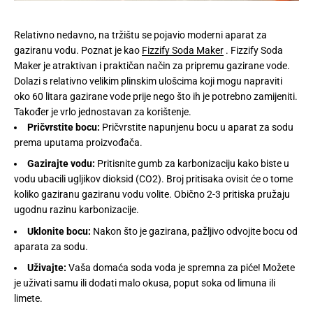
Relativno nedavno, na tržištu se pojavio moderni aparat za
gaziranu vodu. Poznat je kao
Fizzify Soda Maker
. Fizzify Soda
Maker je atraktivan i praktičan način za pripremu gazirane vode.
Dolazi s relativno velikim plinskim ulošcima koji mogu napraviti
oko 60 litara gazirane vode prije nego što ih je potrebno zamijeniti.
Također je vrlo jednostavan za korištenje.
Pričvrstite bocu:
Pričvrstite napunjenu bocu u aparat za sodu
prema uputama proizvođača.
Gazirajte vodu:
Pritisnite gumb za karbonizaciju kako biste u
vodu ubacili ugljikov dioksid (CO2). Broj pritisaka ovisit će o tome
koliko gaziranu gaziranu vodu volite. Obično 2-3 pritiska pružaju
ugodnu razinu karbonizacije.
Uklonite bocu:
Nakon što je gazirana, pažljivo odvojite bocu od
aparata za sodu.
Uživajte:
Vaša domaća soda voda je spremna za piće! Možete
je uživati ​​samu ili dodati malo okusa, poput soka od limuna ili
limete.