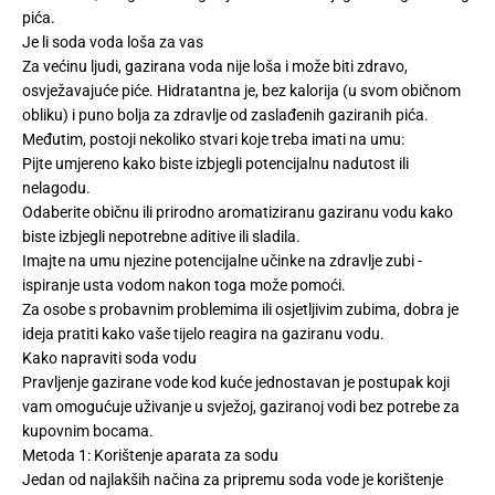
pića.
Je li soda voda loša za vas
Za većinu ljudi, gazirana voda nije loša i može biti zdravo,
osvježavajuće piće. Hidratantna je, bez kalorija (u svom običnom
obliku) i puno bolja za zdravlje od zaslađenih gaziranih pića.
Međutim, postoji nekoliko stvari koje treba imati na umu:
Pijte umjereno kako biste izbjegli potencijalnu nadutost ili
nelagodu.
Odaberite običnu ili prirodno aromatiziranu gaziranu vodu kako
biste izbjegli nepotrebne aditive ili sladila.
Imajte na umu njezine potencijalne učinke na zdravlje zubi -
ispiranje usta vodom nakon toga može pomoći.
Za osobe s probavnim problemima ili osjetljivim zubima, dobra je
ideja pratiti kako vaše tijelo reagira na gaziranu vodu.
Kako napraviti soda vodu
Pravljenje gazirane vode kod kuće jednostavan je postupak koji
vam omogućuje uživanje u svježoj, gaziranoj vodi bez potrebe za
kupovnim bocama.
Metoda 1: Korištenje aparata za sodu
Jedan od najlakših načina za pripremu soda vode je korištenje