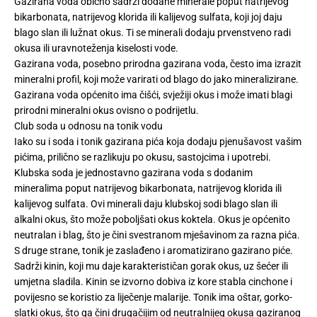
Gazirana voda obično sadrži dodane minerale poput natrijevog
bikarbonata, natrijevog klorida ili kalijevog sulfata, koji joj daju
blago slan ili lužnat okus. Ti se minerali dodaju prvenstveno radi
okusa ili uravnoteženja kiselosti vode.
Gazirana voda, posebno prirodna gazirana voda, često ima izrazit
mineralni profil, koji može varirati od blago do jako mineralizirane.
Gazirana voda općenito ima čišći, svježiji okus i može imati blagi
prirodni mineralni okus ovisno o podrijetlu.
Club soda u odnosu na tonik vodu
Iako su i soda i tonik gazirana pića koja dodaju pjenušavost vašim
pićima, prilično se razlikuju po okusu, sastojcima i upotrebi.
Klubska soda je jednostavno gazirana voda s dodanim
mineralima poput natrijevog bikarbonata, natrijevog klorida ili
kalijevog sulfata. Ovi minerali daju klubskoj sodi blago slan ili
alkalni okus, što može poboljšati okus koktela. Okus je općenito
neutralan i blag, što je čini svestranom mješavinom za razna pića.
S druge strane, tonik je zaslađeno i aromatizirano gazirano piće.
Sadrži kinin, koji mu daje karakterističan gorak okus, uz šećer ili
umjetna sladila. Kinin se izvorno dobiva iz kore stabla cinchone i
povijesno se koristio za liječenje malarije. Tonik ima oštar, gorko-
slatki okus, što ga čini drugačijim od neutralnijeg okusa gaziranog