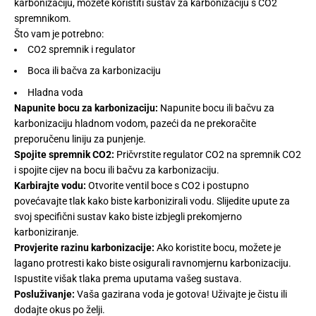
karbonizaciju, možete koristiti sustav za karbonizaciju s CO2
EN
spremnikom.
Currency
Što vam je potrebno:
CO2 spremnik i regulator
USD ($)
Boca ili bačva za karbonizaciju
Hladna voda
SHOP NOW
Napunite bocu za karbonizaciju:
Napunite bocu ili bačvu za
karbonizaciju hladnom vodom, pazeći da ne prekoračite
preporučenu liniju za punjenje.
Spojite spremnik CO2:
Pričvrstite regulator CO2 na spremnik CO2
i spojite cijev na bocu ili bačvu za karbonizaciju.
Karbirajte vodu:
Otvorite ventil boce s CO2 i postupno
povećavajte tlak kako biste karbonizirali vodu. Slijedite upute za
svoj specifični sustav kako biste izbjegli prekomjerno
karboniziranje.
Provjerite razinu karbonizacije:
Ako koristite bocu, možete je
lagano protresti kako biste osigurali ravnomjernu karbonizaciju.
Ispustite višak tlaka prema uputama vašeg sustava.
Posluživanje:
Vaša gazirana voda je gotova! Uživajte je čistu ili
dodajte okus po želji.