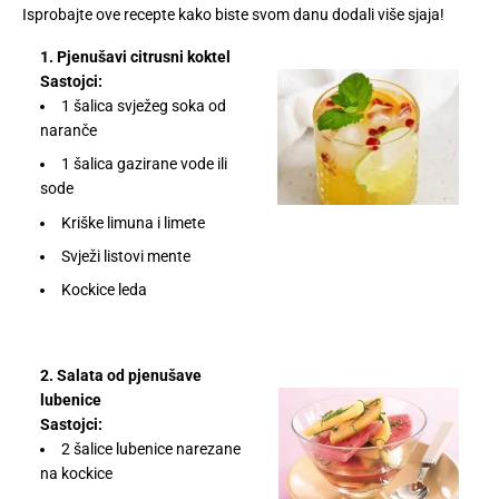
Isprobajte ove recepte kako biste svom danu dodali više sjaja!
1. Pjenušavi citrusni koktel
Sastojci:
1 šalica svježeg soka od
naranče
1 šalica gazirane vode ili
sode
Kriške limuna i limete
Svježi listovi mente
Kockice leda
2. Salata od pjenušave
lubenice
Sastojci:
2 šalice lubenice narezane
na kockice