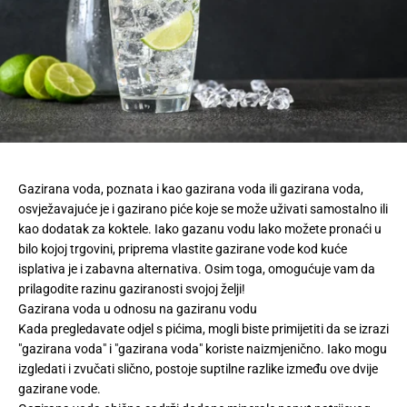
Gazirana voda, poznata i kao gazirana voda ili gazirana voda,
osvježavajuće je i gazirano piće koje se može uživati ​​samostalno ili
kao dodatak za koktele. Iako gazanu vodu lako možete pronaći u
bilo kojoj trgovini, priprema vlastite gazirane vode kod kuće
isplativa je i zabavna alternativa. Osim toga, omogućuje vam da
prilagodite razinu gaziranosti svojoj želji!
Gazirana voda u odnosu na gaziranu vodu
Kada pregledavate odjel s pićima, mogli biste primijetiti da se izrazi
"gazirana voda" i "gazirana voda" koriste naizmjenično. Iako mogu
izgledati i zvučati slično, postoje suptilne razlike između ove dvije
gazirane vode.