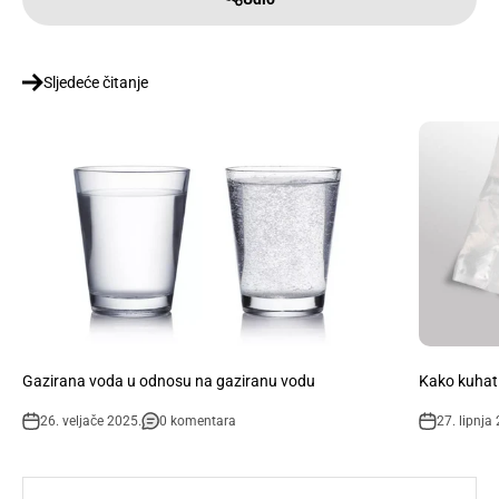
Sljedeće čitanje
Gazirana voda u odnosu na gaziranu vodu
Kako kuhati
26. veljače 2025.
0 komentara
27. lipnja