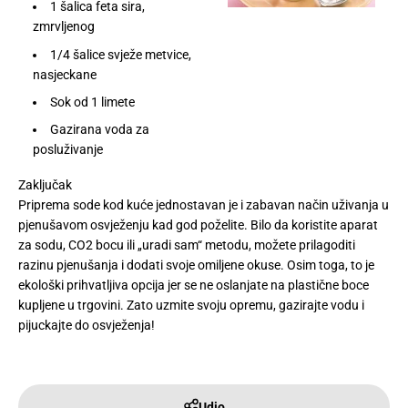
1 šalica feta sira,
zmrvljenog
1/4 šalice svježe metvice,
nasjeckane
Sok od 1 limete
Gazirana voda za
posluživanje
Zaključak
Priprema sode kod kuće jednostavan je i zabavan način uživanja u
pjenušavom osvježenju kad god poželite. Bilo da koristite aparat
za sodu, CO2 bocu ili „uradi sam“ metodu, možete prilagoditi
razinu pjenušanja i dodati svoje omiljene okuse. Osim toga, to je
ekološki prihvatljiva opcija jer se ne oslanjate na plastične boce
kupljene u trgovini. Zato uzmite svoju opremu, gazirajte vodu i
pijuckajte do osvježenja!
Udio