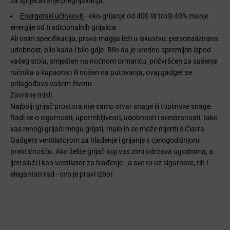
za sprječavanje pregrijavanja.
Energetski učinkovit
- eko-grijanje od 400 W troši 40% manje
energije od tradicionalnih grijalica.
Ali osim specifikacija, prava magija leži u iskustvu: personalizirana
udobnost, bilo kada i bilo gdje. Bilo da je uredno spremljen ispod
vašeg stola, smješten na noćnom ormariću, pričvršćen za sušenje
ručnika u kupaonici ili nošen na putovanja, ovaj gadget se
prilagođava vašem životu.
Završne misli
Najbolji grijač prostora nije samo stvar snage ili toplinske snage.
Radi se o sigurnosti, upotrebljivosti, udobnosti i svestranosti. Iako
vas mnogi grijači mogu grijati, malo ih se može mjeriti s Ciarra
Gadgets ventilatorom za hlađenje i grijanje s cjelogodišnjom
praktičnošću. Ako želite grijač koji vas zimi održava ugodnima, a
ljeti služi i kao ventilator za hlađenje - a sve to uz sigurnost, tih i
elegantan rad - ovo je pravi izbor.