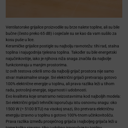
Ventilatorske grijalice proizvodile su brze nalete topline, ali su bile
bučne (često preko 65 dB) i osjećale su se kao da vam sušilo za
kosu puše u lice.
Keramičke grijalice postigle su najbolju ravnotežu: tihi rad, stalna
toplina i najugodnija tjelesna toplina. Također su bile energetski
najučinkovitije, iako je njihova niža snaga značila da najbolje
funkcioniraju u manjim prostorima.
Iz ovih testova otkrili smo da najbolji grijač prostora nije samo
stvar maksimalne snage. Svi električni grijači pretvaraju gotovo
100% električne energije u toplinu, ali prava razlika leži u tihom
radu, potrošnji energije, sigurnosti i udobnosti.
Evo kvaliteta koje smatramo neizostavnima kod najboljih modela:
Svi električni grijači tehnički isporučuju istu osnovnu snagu: oko
1500 W (≈ 5100 BTU) na visokoj snazi, što pretvara električnu
energiju izravno u toplinu s gotovo 100%-tnom učinkovitošću.
Prava razlika između prosječnog grijača i najboljeg grijača leži u
tome koliko sigurno, tiho i udobno isporučuje tu toplinu.