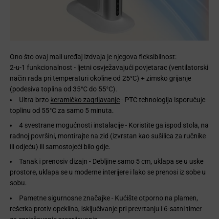
Ono što ovaj mali uređaj izdvaja je njegova fleksibilnost:
2-u-1 funkcionalnost - ljetni osvježavajući povjetarac (ventilatorski
način rada pri temperaturi okoline od 25°C) + zimsko grijanje
(podesiva toplina od 35°C do 55°C).
Ultra brzo
keramičko zagrijavanje
- PTC tehnologija isporučuje
toplinu od 55°C za samo 5 minuta.
4 svestrane mogućnosti instalacije - Koristite ga ispod stola, na
radnoj površini, montirajte na zid (izvrstan kao sušilica za ručnike
ili odjeću) ili samostojeći bilo gdje.
Tanak i prenosiv dizajn - Debljine samo 5 cm, uklapa se u uske
prostore, uklapa se u moderne interijere i lako se prenosi iz sobe u
sobu.
Pametne sigurnosne značajke - Kućište otporno na plamen,
rešetka protiv opeklina, isključivanje pri prevrtanju i 6-satni timer