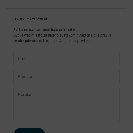
Ostavite komentar
Svi komentari se moderiraju prije objave.
Ovo je web-mjesto zaštićeno sustavom hCaptcha, čija
pravila
zaštite privatnosti
i
uvjeti pružanja usluge
vrijede.
Ime
E-pošta
Poruka