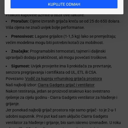
podruma.
KUPUJTE ODMAH
Kako odabrati najbolji grijač prostora?
Prilikom kupovine uzmite u obzir ove faktore:
Proračun:
Cijene izvrsnih grijača kreću se od 25 do 650 dolara.
Viša cijena ne znači uvijek bolje performanse.
Prenosivost:
Lagane grijalice (1-1,5 kg) lako se premještaju;
većim modelima mogu biti potrebni kotači za mobilnost.
Značajke:
Programabilni termostati, tajmeri i daljinski
upravljači dodaju praktičnost, ali mogu povećati troškove.
Sigurnost:
Uvijek provjerite ima li prekidača za prevrtanje,
senzora pregrijavanja i certifikata od UL, ETL ili CSA.
Povezano:
Vodič za kupnju vrhunskog grijača prostora
Naš najbolji izbor:
Ciarra Gadgets grijač i ventilator
Nakon testiranja, jedan se proizvod istaknuo kao svestrano
rješenje za cijelu godinu - Ciarra Gadgets ventilator za hlađenje i
grijanje.
Jer ponekad najbolji grijač prostora nije samo grijač - to je 2-u-1
udobni suputnik. Prvi put kad sam uključio Ciarra Gadgets
ventilator za hlađenje i grijanje, bio sam iskreno iznenađen. U roku