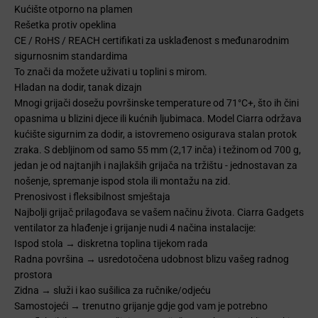
Kućište otporno na plamen
Rešetka protiv opeklina
CE / RoHS / REACH certifikati za usklađenost s međunarodnim
sigurnosnim standardima
To znači da možete uživati ​​u toplini s mirom.
Hladan na dodir, tanak dizajn
Mnogi grijači dosežu površinske temperature od 71°C+, što ih čini
opasnima u blizini djece ili kućnih ljubimaca. Model Ciarra održava
kućište sigurnim za dodir, a istovremeno osigurava stalan protok
zraka. S debljinom od samo 55 mm (2,17 inča) i težinom od 700 g,
jedan je od najtanjih i najlakših grijača na tržištu - jednostavan za
nošenje, spremanje ispod stola ili montažu na zid.
Prenosivost i fleksibilnost smještaja
Najbolji grijač prilagođava se vašem načinu života. Ciarra Gadgets
ventilator za hlađenje i grijanje nudi 4 načina instalacije:
Ispod stola → diskretna toplina tijekom rada
Radna površina → usredotočena udobnost blizu vašeg radnog
prostora
Zidna → služi i kao sušilica za ručnike/odjeću
Samostojeći → trenutno grijanje gdje god vam je potrebno