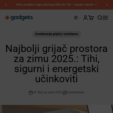
Preskoči na sadržaj
Naše prodajne regije pokrivaju SAD, EU i UK — kupujte odmah >>
Kerry Gadgeti
Otvori stranicu rač
Otvori košaricu
Otvori pre
Otvori 
Kombinacija grijača i ventilatora
Najbolji grijač prostora
za zimu 2025.: Tihi,
sigurni i energetski
učinkoviti
18. Ruž za usne 2025.
0 komentara