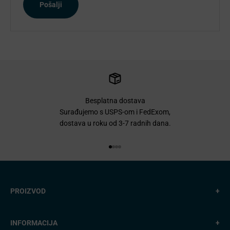
Pošalji
Besplatna dostava
Surađujemo s USPS-om i FedExom,
dostava u roku od 3-7 radnih dana.
Idi na stavku 1
Idi na stavku 2
Idi na stavku 3
Idi na stavku 4
PROIZVOD
+
INFORMACIJA
+