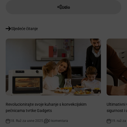
Udio
Sljedeće čitanje
Revolucionirajte svoje kuhanje s konvekcijskim
Ultimativni 
pećnicama tvrtke Gadgets
sigurnost i
18. Ruž za usne 2025.
0 komentara
19. ruž za