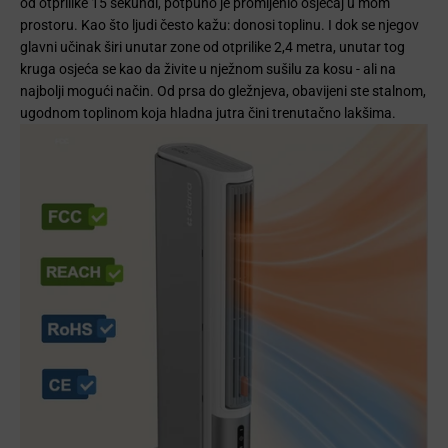
od otprilike 15 sekundi, potpuno je promijenio osjećaj u mom
prostoru. Kao što ljudi često kažu: donosi toplinu. I dok se njegov
glavni učinak širi unutar zone od otprilike 2,4 metra, unutar tog
kruga osjeća se kao da živite u nježnom sušilu za kosu - ali na
najbolji mogući način. Od prsa do gležnjeva, obavijeni ste stalnom,
ugodnom toplinom koja hladna jutra čini trenutačno lakšima.