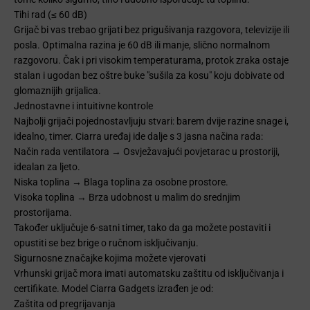
Tihi rad (≤ 60 dB)
Grijač bi vas trebao grijati bez prigušivanja razgovora, televizije ili
posla. Optimalna razina je 60 dB ili manje, slično normalnom
razgovoru. Čak i pri visokim temperaturama, protok zraka ostaje
stalan i ugodan bez oštre buke "sušila za kosu" koju dobivate od
glomaznijih grijalica.
Jednostavne i intuitivne kontrole
Najbolji grijači pojednostavljuju stvari: barem dvije razine snage i,
idealno, timer. Ciarra uređaj ide dalje s 3 jasna načina rada:
Način rada ventilatora → Osvježavajući povjetarac u prostoriji,
idealan za ljeto.
Niska toplina → Blaga toplina za osobne prostore.
Visoka toplina → Brza udobnost u malim do srednjim
prostorijama.
Također uključuje 6-satni timer, tako da ga možete postaviti i
opustiti se bez brige o ručnom isključivanju.
Sigurnosne značajke kojima možete vjerovati
Vrhunski grijač mora imati automatsku zaštitu od isključivanja i
certifikate. Model Ciarra Gadgets izrađen je od:
Zaštita od pregrijavanja