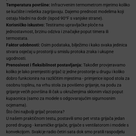
Temperatura površine:
Infracrvenim termometrom mjerimo koliko
se kućište i rešetka zagrijavaju. Dajemo prednost modelima koji
ostaju hladni na dodir (ispod 90°F s vanjske strane).
Korisničko iskustvo:
Testiramo upravljačke ploče na
jednostavnost, brzinu odziva i značajke poput timera ili
termostata.
Faktor udobnosti:
Osim podataka, bilježimo i kako svaka jedinica
stvara osjećaj u prostoriji u smislu protoka zraka i ukupne
ugodnosti.
Prenosivost i fleksibilnost postavljanja:
Također provjeravamo
koliko je lako premjestiti grijač iz jedne prostorije u drugu i koliko
dobro funkcionira na različitim mjestima - primjerice ispod stola za
osobnu toplinu, na vrhu stola za povišeno grijanje, na podu za
grijanje većih površina ili čak u okruženjima sklonim vlazi poput
kupaonica (samo za modele s odgovarajućim sigurnosnim
ocjenama).
Što čini najbolji grijač prostora?
U našem praktičnom testu, postavili smo pet vrsta grijača jedan
pored drugog - keramičke grijače, grijače s ventilatorom i modele s
konvekcijom. Svaki je radio četiri sata dok smo pratili raspodjelu