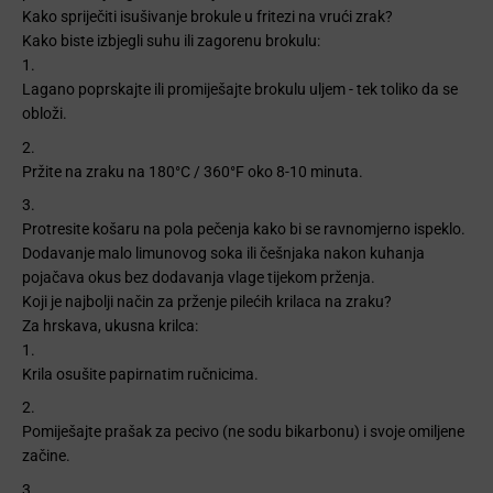
Kako spriječiti isušivanje brokule u fritezi na vrući zrak?
Kako biste izbjegli suhu ili zagorenu brokulu:
Lagano poprskajte ili promiješajte brokulu uljem - tek toliko da se
obloži.
Pržite na zraku na 180°C / 360°F oko 8-10 minuta.
Protresite košaru na pola pečenja kako bi se ravnomjerno ispeklo.
Dodavanje malo limunovog soka ili češnjaka nakon kuhanja
pojačava okus bez dodavanja vlage tijekom prženja.
Koji je najbolji način za prženje pilećih krilaca na zraku?
Za hrskava, ukusna krilca:
Krila osušite papirnatim ručnicima.
Pomiješajte prašak za pecivo (ne sodu bikarbonu) i svoje omiljene
začine.