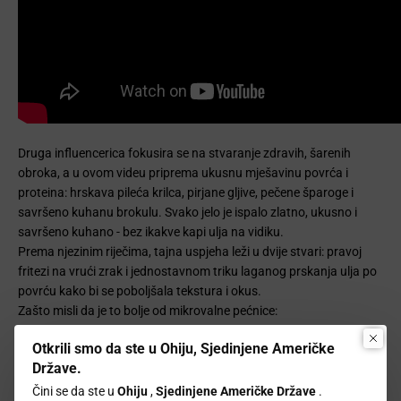
Druga influencerica fokusira se na stvaranje zdravih, šarenih
obroka, a u ovom videu priprema ukusnu mješavinu povrća i
proteina: hrskava pileća krilca, pirjane gljive, pečene šparoge i
savršeno kuhanu brokulu. Svako jelo je ispalo zlatno, ukusno i
savršeno kuhano - bez ikakve kapi ulja na vidiku.
Prema njezinim riječima, tajna uspjeha leži u dvije stvari: pravoj
fritezi na vrući zrak i jednostavnom triku laganog prskanja ulja po
povrću kako bi se poboljšala tekstura i okus.
Zašto misli da je to bolje od mikrovalne pećnice:
Mikrovalne pećnice su izvrsne za podgrijavanje, ali često kuhaju
Otkrili smo da ste u Ohiju, Sjedinjene Američke
povrće na pari u kašu ili isušuju proteine. S ovom fritezom na vrući
Države.
zrak uspjela je zadržati hrskavost povrća i postići savršeno
pečena krilca - rezultate koje mikrovalna pećnica jednostavno ne
Čini se da ste u
Ohiju
,
Sjedinjene Američke Države
.