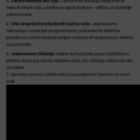
Zdravo kuhanje bez ulja:
Cijeli proces kuhanja uključivao je
malo ili nimalo ulja, a kriške su ispale hrskave - odlično za ljubitelje
zdrave hrane.
Više unaprijed postavljenih načina rada:
Jednostavno
rukovanje s unaprijed programiranim postavkama eliminira
potrebu za ručnim podešavanjem vremena ili temperature, idealno
za početnike.
Jednostavno čišćenje:
Nakon kuhanja jela poput patlidžana i
piletine, košara je ostala relativno čista, što čišćenje nakon obroka
čini lakim.
2. Savršeno povrće i pileća krilca s pouzdanom fritezom na vrući
zrak