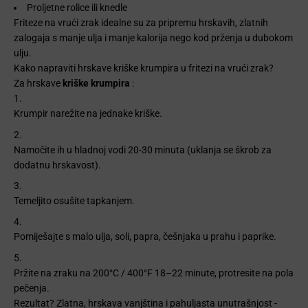
Proljetne rolice ili knedle
Friteze na vrući zrak idealne su za pripremu hrskavih, zlatnih
zalogaja s manje ulja i manje kalorija nego kod prženja u dubokom
ulju.
Kako napraviti hrskave kriške krumpira u fritezi na vrući zrak?
Za hrskave
kriške krumpira
:
Krumpir narežite na jednake kriške.
Namočite ih u hladnoj vodi 20-30 minuta (uklanja se škrob za
dodatnu hrskavost).
Temeljito osušite tapkanjem.
Pomiješajte s malo ulja, soli, papra, češnjaka u prahu i paprike.
Pržite na zraku na 200°C / 400°F 18–22 minute, protresite na pola
pečenja.
Rezultat? Zlatna, hrskava vanjština i pahuljasta unutrašnjost -