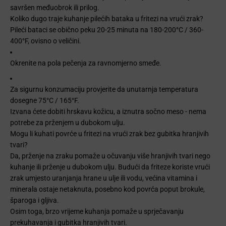
savršen međuobrok ili prilog.
Koliko dugo traje kuhanje pilećih bataka u fritezi na vrući zrak?
Pileći bataci se obično peku 20-25 minuta na 180-200°C / 360-
400°F, ovisno o veličini.
Okrenite na pola pečenja za ravnomjerno smeđe.
Za sigurnu konzumaciju provjerite da unutarnja temperatura
dosegne 75°C / 165°F.
Izvana ćete dobiti hrskavu kožicu, a iznutra sočno meso - nema
potrebe za prženjem u dubokom ulju.
Mogu li kuhati povrće u fritezi na vrući zrak bez gubitka hranjivih
tvari?
Da, prženje na zraku pomaže
u očuvanju više hranjivih tvari nego
kuhanje ili prženje u dubokom ulju. Budući da friteze koriste vrući
zrak umjesto uranjanja hrane u ulje ili vodu, većina vitamina i
minerala ostaje netaknuta, posebno kod povrća poput brokule,
šparoga i gljiva.
Osim toga, brzo vrijeme kuhanja pomaže u sprječavanju
prekuhavanja i gubitka hranjivih tvari.