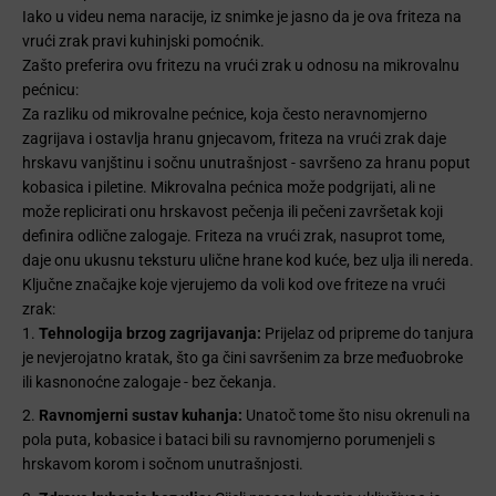
Iako u videu nema naracije, iz snimke je jasno da je ova friteza na
vrući zrak pravi kuhinjski pomoćnik.
Zašto preferira ovu fritezu na vrući zrak u odnosu na mikrovalnu
pećnicu:
Za razliku od mikrovalne pećnice, koja često neravnomjerno
zagrijava i ostavlja hranu gnjecavom, friteza na vrući zrak daje
hrskavu vanjštinu i sočnu unutrašnjost - savršeno za hranu poput
kobasica i piletine. Mikrovalna pećnica može podgrijati, ali ne
može replicirati onu hrskavost pečenja ili pečeni završetak koji
definira odlične zalogaje. Friteza na vrući zrak, nasuprot tome,
daje onu ukusnu teksturu ulične hrane kod kuće, bez ulja ili nereda.
Ključne značajke koje vjerujemo da voli kod ove friteze na vrući
zrak:
Tehnologija brzog zagrijavanja:
Prijelaz od pripreme do tanjura
je nevjerojatno kratak, što ga čini savršenim za brze međuobroke
ili kasnonoćne zalogaje - bez čekanja.
Ravnomjerni sustav kuhanja:
Unatoč tome što nisu okrenuli na
pola puta, kobasice i bataci bili su ravnomjerno porumenjeli s
hrskavom korom i sočnom unutrašnjosti.