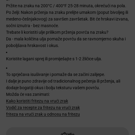
Pržite na zraku na 200°C / 400°F 25-28 minuta, okrećući na pola.
Po želji: Nakon prženja na zraku prelijte umakom (poput bivoljeg ili
medeno-češnjakovog) za savršen završetak. Bit će hrskavi izvana,
sočni iznutra - bez masnoće.
Trebate li koristiti ulje prilikom prženja povrća na zraku?
Da - mala količina ulja pomaže povrću da se ravnomjerno skuha i
poboljšava hrskavost i okus.
Koristite lagani sprej ili promiješajte s 1-2 žličice ulja.
To sprječava isušivanje i pomaže da se začini zalijepe.
I dalje je puno zdravije od tradicionalnog pečenja ili prženja, ali
dodaje bogatiji okus i bolju teksturu vašem povrću.
Možda će vas zanimati:
Kako koristiti fritezu na vrući zrak
Vodič za recepte za fritezu na vrući zrak
friteza na vrući zrak u odnosu na fritezu
Udio