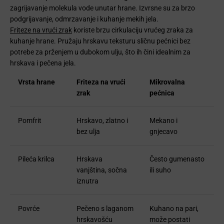
zagrijavanje molekula vode unutar hrane. Izvrsne su za brzo
podgrijavanje, odmrzavanje i kuhanje mekih jela.
Friteze na vrući zrak
koriste brzu cirkulaciju vrućeg zraka za
kuhanje hrane. Pružaju hrskavu teksturu sličnu pećnici bez
potrebe za prženjem u dubokom ulju, što ih čini idealnim za
hrskava i pečena jela.
Vrsta hrane
Friteza na vrući
Mikrovalna
zrak
pećnica
Pomfrit
Hrskavo, zlatno i
Mekano i
bez ulja
gnjecavo
Pileća krilca
Hrskava
Često gumenasto
vanjština, sočna
ili suho
iznutra
Povrće
Pečeno s laganom
Kuhano na pari,
hrskavošću
može postati