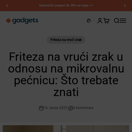
Preskoči na sadržaj
Naše prodajne regije pokrivaju SAD, EU i UK — kupujte odmah >>
Kerry Gadgeti
Otvori stranicu rač
Otvori košaricu
Otvori pre
Otvori 
Friteza na vrući zrak
Friteza na vrući zrak u
odnosu na mikrovalnu
pećnicu: Što trebate
znati
16. lipnja 2025.
0 komentara