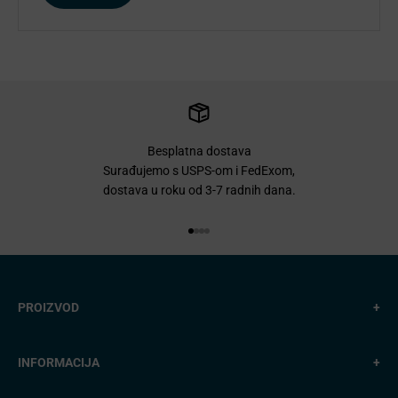
Besplatna dostava
Surađujemo s USPS-om i FedExom,
dostava u roku od 3-7 radnih dana.
Idi na stavku 1
Idi na stavku 2
Idi na stavku 3
Idi na stavku 4
PROIZVOD
+
INFORMACIJA
+