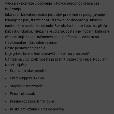
vrući zrak pomaže u očuvanju njihovog prirodnog okusa bez
isušivanja.
Iako su mikrovalne pećnice još uvijek praktične za podgrijavanje i
kuhanje na pari, friteze na vrući zrak nude dinamičniji i ukusniji
način pripreme obroka od nule. Bez obzira kuhate li povrće, pileća
krilca ili grickalice, friteza na vrući zrak postala je moderni kuhinjski
element koji mnoga kućanstva sada preferiraju u odnosu na
tradicionalne mikrovalne pećnice.
Često postavljana pitanja:
Koje grickalice možete napraviti u fritezi na vrući zrak?
U fritezi na vrući zrak možete pripremiti razne grickalice! Popularni
izbori uključuju:
Krumpir kriške i pomfrit
Pileći nuggets ili krilca
Štapići od mozzarelle
Pečeni slanutak
Pržene kobasice ili hrenovke
Kriške patlidžana ili čips od povrća