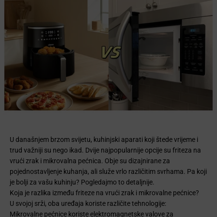
U današnjem brzom svijetu, kuhinjski aparati koji štede vrijeme i
trud važniji su nego ikad. Dvije najpopularnije opcije su friteza na
vrući zrak i mikrovalna pećnica. Obje su dizajnirane za
pojednostavljenje kuhanja, ali služe vrlo različitim svrhama. Pa koji
je bolji za vašu kuhinju? Pogledajmo to detaljnije.
Koja je razlika između friteze na vrući zrak i mikrovalne pećnice?
U svojoj srži, oba uređaja koriste različite tehnologije:
Mikrovalne pećnice koriste elektromagnetske valove za