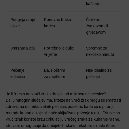
kašasto
Podgrijavanje
Ponovno hrska
Čini koru
pizze
koricu
žvakavom ili
gnjecavom
Smrznuta jela
Potrebno je dulje
Spremno za
vrijeme
nekoliko minuta
Pečenje
Da, s oštrim
Nije idealno za
kolačića
završetkom
pečenje
Je li friteza na vrući zrak zdravija od mikrovalne pećnice?
Da, u mnogim slučajevima, friteze na vrući zrak mogu se smatrati
zdravijima od mikrovalnih pećnica, posebno kada su u pitanju
metode kuhanja koje bi inače uključivale prženje u ulju. Friteze na
vrući zrak koriste brzu cirkulaciju vrućeg zraka za kuhanje hrane,
što vam omogućuje da dobijete hrskavu teksturu s malo ili bez