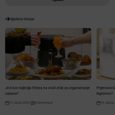
Sljedeće čitanje
Je li ovo najbolja friteza na vrući zrak za organiziranje
Prijenosni k
zabava?
legitimno?
13. lipnja 2025.
0 komentara
16. lipnja