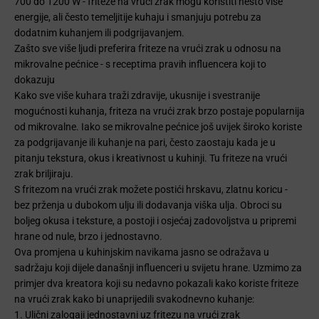
700 do 1200 W - friteze na vrući zrak mogu koristiti nešto više
energije, ali često temeljitije kuhaju i smanjuju potrebu za
dodatnim kuhanjem ili podgrijavanjem.
Zašto sve više ljudi preferira friteze na vrući zrak u odnosu na
mikrovalne pećnice - s receptima pravih influencera koji to
dokazuju
Kako sve više kuhara traži zdravije, ukusnije i svestranije
mogućnosti kuhanja, friteza na vrući zrak brzo postaje popularnija
od mikrovalne. Iako se mikrovalne pećnice još uvijek široko koriste
za podgrijavanje ili kuhanje na pari, često zaostaju kada je u
pitanju tekstura, okus i kreativnost u kuhinji. Tu friteze na vrući
zrak briljiraju.
S fritezom na vrući zrak možete postići hrskavu, zlatnu koricu -
bez prženja u dubokom ulju ili dodavanja viška ulja. Obroci su
boljeg okusa i teksture, a postoji i osjećaj zadovoljstva u pripremi
hrane od nule, brzo i jednostavno.
Ova promjena u kuhinjskim navikama jasno se odražava u
sadržaju koji dijele današnji influenceri u svijetu hrane. Uzmimo za
primjer dva kreatora koji su nedavno pokazali kako koriste friteze
na vrući zrak kako bi unaprijedili svakodnevno kuhanje:
1. Ulični zalogaji jednostavni uz fritezu na vrući zrak