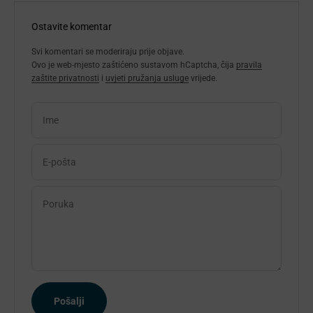
Ostavite komentar
Svi komentari se moderiraju prije objave.
Ovo je web-mjesto zaštićeno sustavom hCaptcha, čija
pravila
zaštite privatnosti
i
uvjeti pružanja usluge
vrijede.
Ime
E-pošta
Poruka
Pošalji