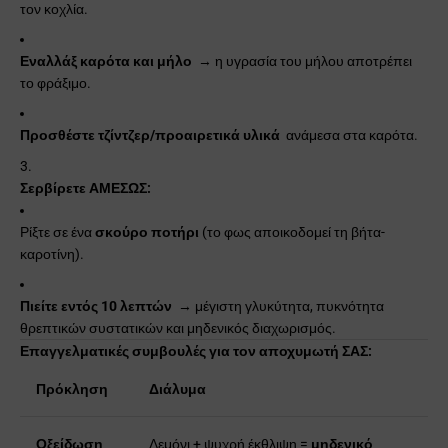
τον κοχλία.
Εναλλάξ καρότα και μήλο
→ η υγρασία του μήλου αποτρέπει
το φράξιμο.
Προσθέστε τζίντζερ/προαιρετικά υλικά
ανάμεσα στα καρότα.
Σερβίρετε ΑΜΕΣΩΣ:
Ρίξτε σε ένα
σκούρο ποτήρι
(το φως αποικοδομεί τη βήτα-
καροτίνη).
Πιείτε εντός 10 λεπτών
→ μέγιστη γλυκύτητα, πυκνότητα
θρεπτικών συστατικών και μηδενικός διαχωρισμός.
Επαγγελματικές συμβουλές για τον αποχυμωτή ΣΑΣ:
Πρόκληση
Διάλυμα
Οξείδωση
Λεμόνι + ψυχρή έκθλιψη =
μηδενικό