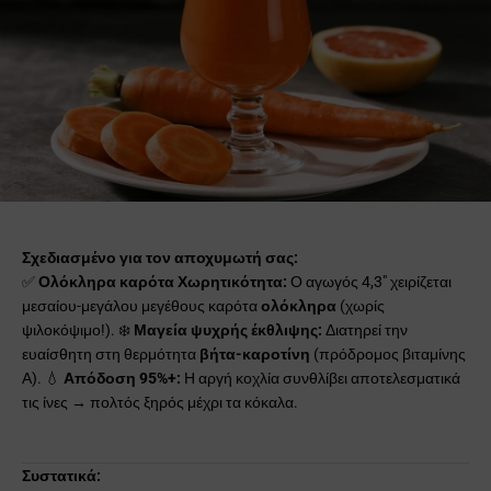
Σχεδιασμένο για τον αποχυμωτή σας:
✅
Ολόκληρα καρότα Χωρητικότητα:
Ο αγωγός 4,3" χειρίζεται
μεσαίου-μεγάλου μεγέθους καρότα
ολόκληρα
(χωρίς
ψιλοκόψιμο!).
❄️
Μαγεία ψυχρής έκθλιψης:
Διατηρεί την
ευαίσθητη στη θερμότητα
βήτα-καροτίνη
(πρόδρομος βιταμίνης
Α).
💧
Απόδοση 95%+:
Η αργή κοχλία συνθλίβει αποτελεσματικά
τις ίνες → πολτός ξηρός μέχρι τα κόκαλα.
Συστατικά: