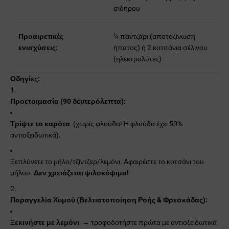
σιδήρου
Προαιρετικές
¼ παντζάρι (αποτοξίνωση
ενισχύσεις:
ήπατος) ή 2 κοτσάνια σέλινου
(ηλεκτρολύτες)
Οδηγίες:
Προετοιμασία (90 δευτερόλεπτα):
Τρίψτε τα καρότα
(χωρίς φλούδα! Η φλούδα έχει 50%
αντιοξειδωτικά).
Ξεπλύνετε το μήλο/τζίντζερ/λεμόνι. Αφαιρέστε το κοτσάνι του
μήλου.
Δεν χρειάζεται ψιλοκόψιμο!
Παραγγελία Χυμού (Βελτιστοποίηση Ροής & Φρεσκάδας):
Ξεκινήστε με λεμόνι
→ τροφοδοτήστε πρώτα με αντιοξειδωτικά