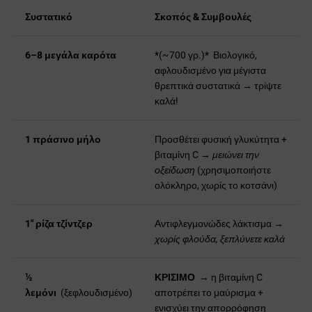
Συστατικό
Σκοπός & Συμβουλές
6–8 μεγάλα καρότα
*(~700 γρ.)*
Βιολογικό,
αφλουδισμένο για μέγιστα
θρεπτικά συστατικά → τρίψτε
καλά!
1 πράσινο μήλο
Προσθέτει φυσική γλυκύτητα +
βιταμίνη C →
μειώνει την
οξείδωση
(χρησιμοποιήστε
ολόκληρο, χωρίς το κοτσάνι)
1" ρίζα τζίντζερ
Αντιφλεγμονώδες λάκτισμα →
χωρίς φλούδα, ξεπλύνετε καλά
½
ΚΡΙΣΙΜΟ
→ η βιταμίνη C
λεμόνι
(ξεφλουδισμένο)
αποτρέπει το μαύρισμα +
ενισχύει την απορρόφηση